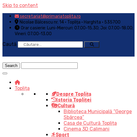
Skip to content
secretariat@primariatoplita.ro
Nicolae Bălcescu nr. 14 • Toplița • Harghita • 535700
Orar casierie: Luni-Miercuri: 07.00-15.30; Joi: 07.00-18.00;
Vineri: 07.00-13.00
Caută
Toplița
Despre Toplița
Istoria Topliței
Cultură
Biblioteca Municipală “George
Sbârcea”
Casa de Cultură Toplița
Cinema 3D Calimani
Sport