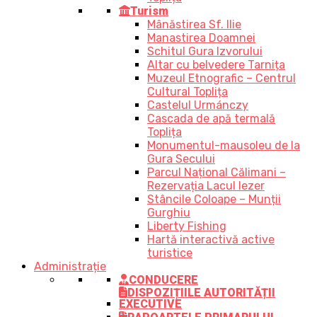
Turism
Mânăstirea Sf. Ilie
Manastirea Doamnei
Schitul Gura Izvorului
Altar cu belvedere Tarnița
Muzeul Etnografic – Centrul
Cultural Toplița
Castelul Urmánczy
Cascada de apă termală
Toplița
Monumentul-mausoleu de la
Gura Secului
Parcul Național Călimani –
Rezervația Lacul Iezer
Stâncile Coloape – Munții
Gurghiu
Liberty Fishing
Hartă interactivă active
turistice
Administrație
CONDUCERE
DISPOZIȚIILE AUTORITĂȚII
EXECUTIVE