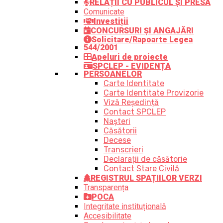
RELAȚII CU PUBLICUL ȘI PRESA
Comunicate
Investiții
CONCURSURI ȘI ANGAJĂRI
Solicitare/Rapoarte Legea
544/2001
Apeluri de proiecte
SPCLEP - EVIDENȚA
PERSOANELOR
Carte Identitate
Carte Identitate Provizorie
Viză Reședință
Contact SPCLEP
Nașteri
Căsătorii
Decese
Transcrieri
Declarații de căsătorie
Contact Stare Civilă
REGISTRUL SPAȚIILOR VERZI
Transparența
POCA
Integritate instituțională
Accesibilitate