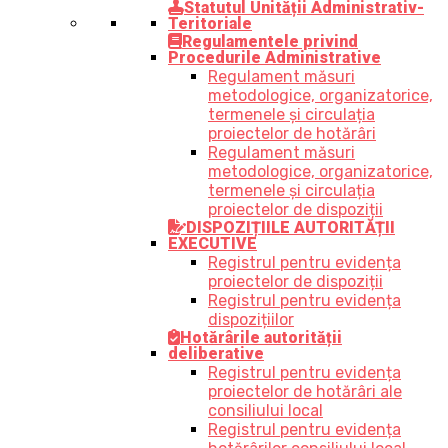
Statutul Unității Administrativ-
Teritoriale
Regulamentele privind
Procedurile Administrative
Regulament măsuri
metodologice, organizatorice,
termenele și circulația
proiectelor de hotărâri
Regulament măsuri
metodologice, organizatorice,
termenele și circulația
proiectelor de dispoziții
DISPOZIȚIILE AUTORITĂȚII
EXECUTIVE
Registrul pentru evidența
proiectelor de dispoziții
Registrul pentru evidența
dispozițiilor
Hotărârile autorității
deliberative
Registrul pentru evidența
proiectelor de hotărâri ale
consiliului local
Registrul pentru evidența