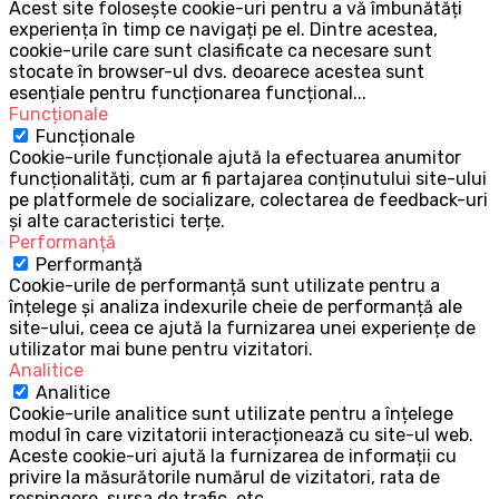
Acest site folosește cookie-uri pentru a vă îmbunătăți
experiența în timp ce navigați pe el. Dintre acestea,
cookie-urile care sunt clasificate ca necesare sunt
stocate în browser-ul dvs. deoarece acestea sunt
esențiale pentru funcționarea funcțional
...
Funcționale
Funcționale
Cookie-urile funcționale ajută la efectuarea anumitor
funcționalități, cum ar fi partajarea conținutului site-ului
pe platformele de socializare, colectarea de feedback-uri
și alte caracteristici terțe.
Performanță
Performanță
Cookie-urile de performanță sunt utilizate pentru a
înțelege și analiza indexurile cheie de performanță ale
site-ului, ceea ce ajută la furnizarea unei experiențe de
utilizator mai bune pentru vizitatori.
Analitice
Analitice
Cookie-urile analitice sunt utilizate pentru a înțelege
modul în care vizitatorii interacționează cu site-ul web.
Aceste cookie-uri ajută la furnizarea de informații cu
privire la măsurătorile numărul de vizitatori, rata de
respingere, sursa de trafic, etc.