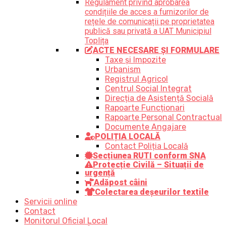
Regulament privind aprobarea
condițiile de acces a furnizorilor de
rețele de comunicații pe proprietatea
publică sau privată a UAT Municipiul
Toplița
ACTE NECESARE ȘI FORMULARE
Taxe și Impozite
Urbanism
Registrul Agricol
Centrul Social Integrat
Direcția de Asistență Socială
Rapoarte Funcționari
Rapoarte Personal Contractual
Documente Angajare
POLIȚIA LOCALĂ
Contact Poliția Locală
Secțiunea RUTI conform SNA
Protecție Civilă – Situații de
urgență
Adăpost câini
Colectarea deșeurilor textile
Servicii online
Contact
Monitorul Oficial Local