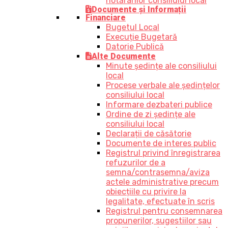
hotărârilor consiliului local
Documente și Informații
Financiare
Bugetul Local
Execuție Bugetară
Datorie Publică
Alte Documente
Minute ședințe ale consiliului
local
Procese verbale ale ședințelor
consiliului local
Informare dezbateri publice
Ordine de zi ședințe ale
consiliului local
Declarații de căsătorie
Documente de interes public
Registrul privind înregistrarea
refuzurilor de a
semna/contrasemna/aviza
actele administrative precum
obiecțiile cu privire la
legalitate, efectuate în scris
Registrul pentru consemnarea
propunerilor, sugestiilor sau