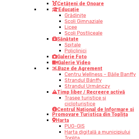
Cetățeni de Onoare
Educație
Grădinițe
Școli Gimnaziale
Licee
Școli Postliceale
Sănătate
Spitale
Policlinici
Galerie Foto
Galerie Video
Baze de Agrement
Centru Wellness – Băile Banffy
Ștrandul Bánffy
Ștrandul Urmánczy
Timp liber / Recreere activă
Trasee turistice şi
cicloturistice
Centrul Național de Informare si
Promovare Turistica din Toplița
Harta
PUG-GIS
Harta digitală a municipiului
Toplița