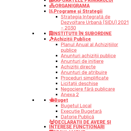
RAPOARTELE PRIMARULUI
ORGANIGRAMA
Programe și Strategii
Strategia Integrată de
Dezvoltare Urbană (SIDU) 2021
– 2030
INSTITUȚII ÎN SUBORDINE
Achiziții Publice
Planul Anual al Achizițiilor
publice
Anunțuri achiziții publice
Anunțuri de inițiere
Achiziții directe
Anunțuri de atribuire
Proceduri simplificate
Licitații deschise
Negociere fără publicare
Anexa 2
Buget
Bugetul Local
Execuție Bugetară
Datorie Publică
DECLARAȚII DE AVERE ȘI
INTERESE FUNCȚIONARI