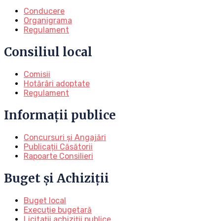
Conducere
Organigrama
Regulament
Consiliul local
Comisii
Hotărâri adoptate
Regulament
Informații publice
Concursuri și Angajări
Publicații Căsătorii
Rapoarte Consilieri
Buget și Achiziții
Buget local
Execuție bugetară
Licitații achiziții publice