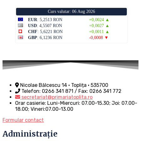
Curs valutar: 06 Aug 2026
EUR
: 5,2513 RON
+0,0024 ▲
USD
: 4,5507 RON
+0,0027 ▲
CHF
: 5,6221 RON
+0,0011 ▲
GBP
: 6,1236 RON
-0,0008 ▼
Nicolae Bălcescu 14 • Toplița • 535700
Telefon: 0266 341 871 / Fax: 0266 341 772
secretariat@primariatoplita.ro
Orar casierie: Luni-Miercuri: 07.00-15.30; Joi: 07.00-
18.00; Vineri:07.00-13.00
Formular contact
Administrație