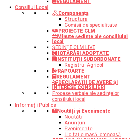
REGULAMENT
Consiliul Local
Componența
Structura
Comisii de specialitate
PROIECTE CLM
Minute ședințe ale consiliului
local
ȘEDINȚE CLM LIVE
HOTĂRÂRI ADOPTATE
INSTITUȚII SUBORDONATE
Registrul Agricol
RAPOARTE
REGULAMENT
DECLARAȚII DE AVERE ȘI
INTERESE CONSILIERI
Procese verbale ale ședințelor
consiliului local
Informații Publice
Noutăți și Evenimente
Noutăți
Anunțuri
Evenimente
Licitație masă lemnoasă