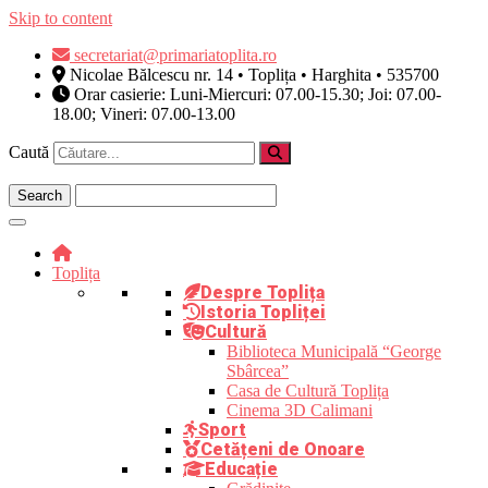
Skip to content
secretariat@primariatoplita.ro
Nicolae Bălcescu nr. 14 • Toplița • Harghita • 535700
Orar casierie: Luni-Miercuri: 07.00-15.30; Joi: 07.00-
18.00; Vineri: 07.00-13.00
Caută
Toplița
Despre Toplița
Istoria Topliței
Cultură
Biblioteca Municipală “George
Sbârcea”
Casa de Cultură Toplița
Cinema 3D Calimani
Sport
Cetățeni de Onoare
Educație