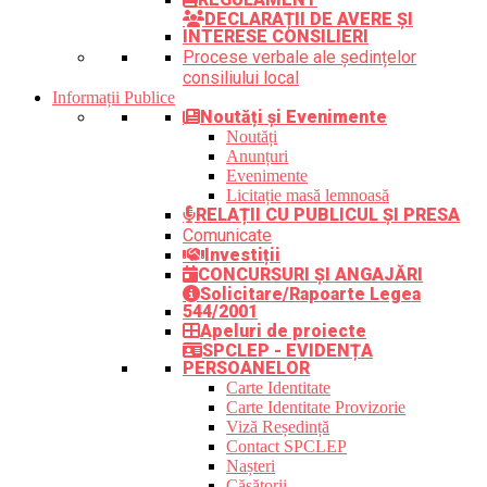
DECLARAȚII DE AVERE ȘI
INTERESE CONSILIERI
Procese verbale ale ședințelor
consiliului local
Informații Publice
Noutăți și Evenimente
Noutăți
Anunțuri
Evenimente
Licitație masă lemnoasă
RELAȚII CU PUBLICUL ȘI PRESA
Comunicate
Investiții
CONCURSURI ȘI ANGAJĂRI
Solicitare/Rapoarte Legea
544/2001
Apeluri de proiecte
SPCLEP - EVIDENȚA
PERSOANELOR
Carte Identitate
Carte Identitate Provizorie
Viză Reședință
Contact SPCLEP
Nașteri
Căsătorii