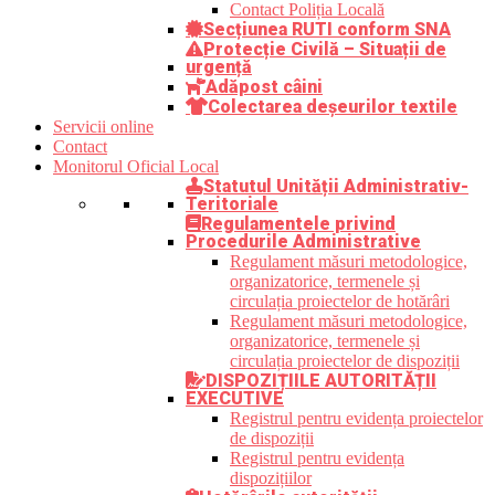
Contact Poliția Locală
Secțiunea RUTI conform SNA
Protecție Civilă – Situații de
urgență
Adăpost câini
Colectarea deșeurilor textile
Servicii online
Contact
Monitorul Oficial Local
Statutul Unității Administrativ-
Teritoriale
Regulamentele privind
Procedurile Administrative
Regulament măsuri metodologice,
organizatorice, termenele și
circulația proiectelor de hotărâri
Regulament măsuri metodologice,
organizatorice, termenele și
circulația proiectelor de dispoziții
DISPOZIȚIILE AUTORITĂȚII
EXECUTIVE
Registrul pentru evidența proiectelor
de dispoziții
Registrul pentru evidența
dispozițiilor