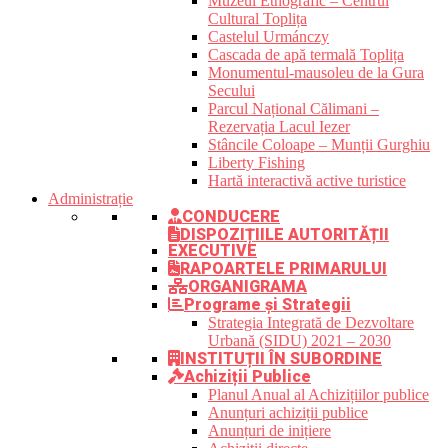
Muzeul Etnografic – Centrul
Cultural Toplița
Castelul Urmánczy
Cascada de apă termală Toplița
Monumentul-mausoleu de la Gura
Secului
Parcul Național Călimani –
Rezervația Lacul Iezer
Stâncile Coloape – Munții Gurghiu
Liberty Fishing
Hartă interactivă active turistice
Administrație
CONDUCERE
DISPOZIȚIILE AUTORITĂȚII
EXECUTIVE
RAPOARTELE PRIMARULUI
ORGANIGRAMA
Programe și Strategii
Strategia Integrată de Dezvoltare
Urbană (SIDU) 2021 – 2030
INSTITUȚII ÎN SUBORDINE
Achiziții Publice
Planul Anual al Achizițiilor publice
Anunțuri achiziții publice
Anunțuri de inițiere