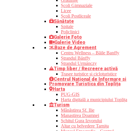
Grădinițe
Școli Gimnaziale
Licee
Școli Postliceale
Sănătate
Spitale
Policlinici
Galerie Foto
Galerie Video
Baze de Agrement
Centru Wellness – Băile Banffy
Ștrandul Bánffy
Ștrandul Urmánczy
Timp liber / Recreere activă
Trasee turistice şi cicloturistice
Centrul Național de Informare si
Promovare Turistica din Toplița
Harta
PUG-GIS
Harta digitală a municipiului Toplița
Turism
Mânăstirea Sf. Ilie
Manastirea Doamnei
Schitul Gura Izvorului
Altar cu belvedere Tarnița