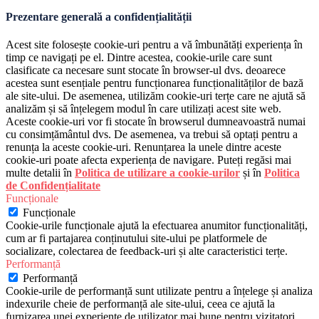
Prezentare generală a confidențialității
Acest site folosește cookie-uri pentru a vă îmbunătăți experiența în
timp ce navigați pe el. Dintre acestea, cookie-urile care sunt
clasificate ca necesare sunt stocate în browser-ul dvs. deoarece
acestea sunt esențiale pentru funcționarea funcționalităților de bază
ale site-ului. De asemenea, utilizăm cookie-uri terțe care ne ajută să
analizăm și să înțelegem modul în care utilizați acest site web.
Aceste cookie-uri vor fi stocate în browserul dumneavoastră numai
cu consimțământul dvs. De asemenea, va trebui să optați pentru a
renunța la aceste cookie-uri. Renunțarea la unele dintre aceste
cookie-uri poate afecta experiența de navigare. Puteți regăsi mai
multe detalii în
Politica de utilizare a cookie-urilor
și în
Politica
de Confidențialitate
Funcționale
Funcționale
Cookie-urile funcționale ajută la efectuarea anumitor funcționalități,
cum ar fi partajarea conținutului site-ului pe platformele de
socializare, colectarea de feedback-uri și alte caracteristici terțe.
Performanță
Performanță
Cookie-urile de performanță sunt utilizate pentru a înțelege și analiza
indexurile cheie de performanță ale site-ului, ceea ce ajută la
furnizarea unei experiențe de utilizator mai bune pentru vizitatori.