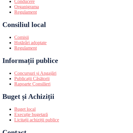
Conducere
Organigrama
Regulament
Consiliul local
Comisii
Hotărâri adoptate
Regulament
Informații publice
Concursuri și Angajări
Publicații Căsătorii
Rapoarte Consilieri
Buget și Achiziții
Buget local
Execuție bugetară
Licitații achiziții publice
Contact