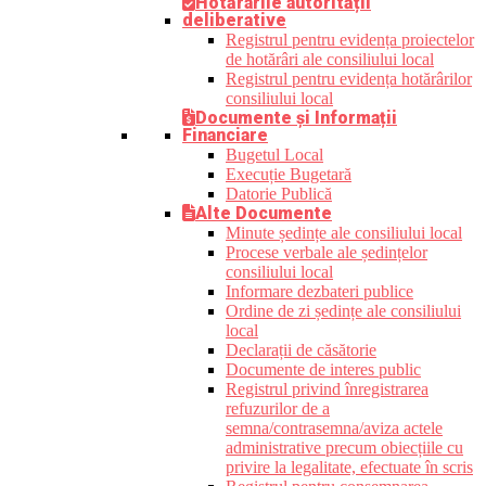
Hotărârile autorității
deliberative
Registrul pentru evidența proiectelor
de hotărâri ale consiliului local
Registrul pentru evidența hotărârilor
consiliului local
Documente și Informații
Financiare
Bugetul Local
Execuție Bugetară
Datorie Publică
Alte Documente
Minute ședințe ale consiliului local
Procese verbale ale ședințelor
consiliului local
Informare dezbateri publice
Ordine de zi ședințe ale consiliului
local
Declarații de căsătorie
Documente de interes public
Registrul privind înregistrarea
refuzurilor de a
semna/contrasemna/aviza actele
administrative precum obiecțiile cu
privire la legalitate, efectuate în scris