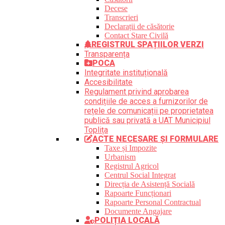
Decese
Transcrieri
Declarații de căsătorie
Contact Stare Civilă
REGISTRUL SPAȚIILOR VERZI
Transparența
POCA
Integritate instituțională
Accesibilitate
Regulament privind aprobarea
condițiile de acces a furnizorilor de
rețele de comunicații pe proprietatea
publică sau privată a UAT Municipiul
Toplița
ACTE NECESARE ȘI FORMULARE
Taxe și Impozite
Urbanism
Registrul Agricol
Centrul Social Integrat
Direcția de Asistență Socială
Rapoarte Funcționari
Rapoarte Personal Contractual
Documente Angajare
POLIȚIA LOCALĂ