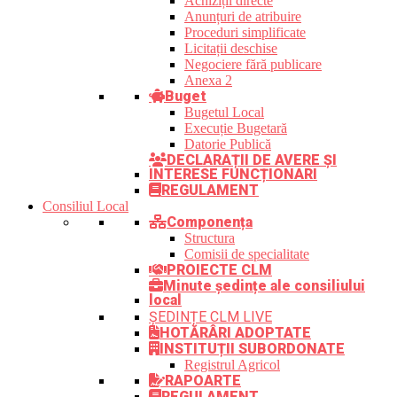
Achiziții directe
Anunțuri de atribuire
Proceduri simplificate
Licitații deschise
Negociere fără publicare
Anexa 2
Buget
Bugetul Local
Execuție Bugetară
Datorie Publică
DECLARAȚII DE AVERE ȘI
INTERESE FUNCȚIONARI
REGULAMENT
Consiliul Local
Componența
Structura
Comisii de specialitate
PROIECTE CLM
Minute ședințe ale consiliului
local
ȘEDINȚE CLM LIVE
HOTĂRÂRI ADOPTATE
INSTITUȚII SUBORDONATE
Registrul Agricol
RAPOARTE
REGULAMENT