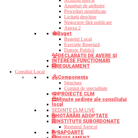
Achiziții directe
Anunțuri de atribuire
Proceduri simplificate
Licitații deschise
Negociere fără publicare
Anexa 2
Buget
Bugetul Local
Execuție Bugetară
Datorie Publică
DECLARAȚII DE AVERE ȘI
INTERESE FUNCȚIONARI
REGULAMENT
Consiliul Local
Componența
Structura
Comisii de specialitate
PROIECTE CLM
Minute ședințe ale consiliului
local
ȘEDINȚE CLM LIVE
HOTĂRÂRI ADOPTATE
INSTITUȚII SUBORDONATE
Registrul Agricol
RAPOARTE
REGULAMENT