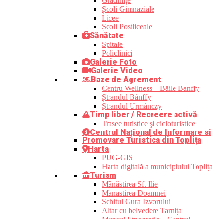
Grădinițe
Școli Gimnaziale
Licee
Școli Postliceale
Sănătate
Spitale
Policlinici
Galerie Foto
Galerie Video
Baze de Agrement
Centru Wellness – Băile Banffy
Ștrandul Bánffy
Ștrandul Urmánczy
Timp liber / Recreere activă
Trasee turistice şi cicloturistice
Centrul Național de Informare si
Promovare Turistica din Toplița
Harta
PUG-GIS
Harta digitală a municipiului Toplița
Turism
Mânăstirea Sf. Ilie
Manastirea Doamnei
Schitul Gura Izvorului
Altar cu belvedere Tarnița