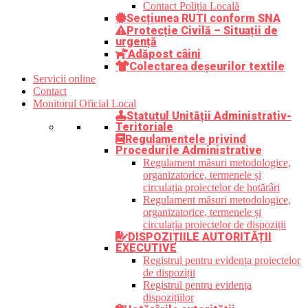
Contact Poliția Locală
Secțiunea RUTI conform SNA
Protecție Civilă – Situații de
urgență
Adăpost câini
Colectarea deșeurilor textile
Servicii online
Contact
Monitorul Oficial Local
Statutul Unității Administrativ-
Teritoriale
Regulamentele privind
Procedurile Administrative
Regulament măsuri metodologice,
organizatorice, termenele și
circulația proiectelor de hotărâri
Regulament măsuri metodologice,
organizatorice, termenele și
circulația proiectelor de dispoziții
DISPOZIȚIILE AUTORITĂȚII
EXECUTIVE
Registrul pentru evidența proiectelor
de dispoziții
Registrul pentru evidența
dispozițiilor