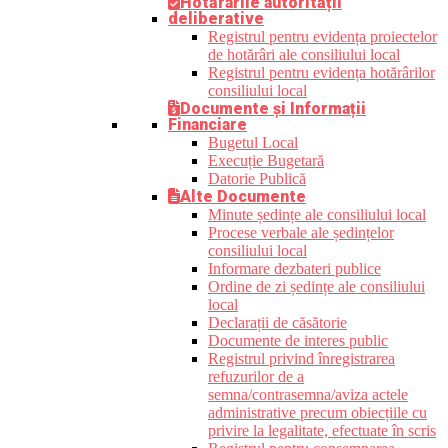
Hotărârile autorității
deliberative
Registrul pentru evidența proiectelor
de hotărâri ale consiliului local
Registrul pentru evidența hotărârilor
consiliului local
Documente și Informații
Financiare
Bugetul Local
Execuție Bugetară
Datorie Publică
Alte Documente
Minute ședințe ale consiliului local
Procese verbale ale ședințelor
consiliului local
Informare dezbateri publice
Ordine de zi ședințe ale consiliului
local
Declarații de căsătorie
Documente de interes public
Registrul privind înregistrarea
refuzurilor de a
semna/contrasemna/aviza actele
administrative precum obiecțiile cu
privire la legalitate, efectuate în scris