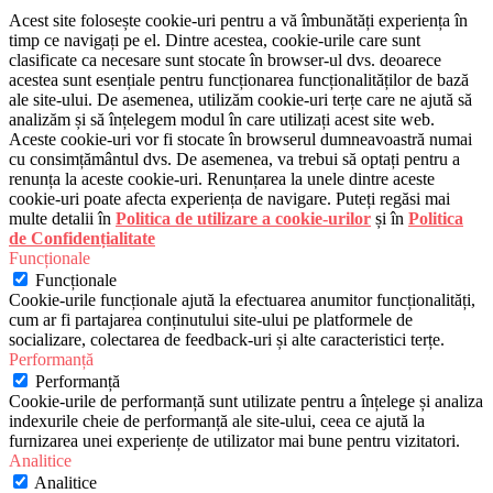
Acest site folosește cookie-uri pentru a vă îmbunătăți experiența în
timp ce navigați pe el. Dintre acestea, cookie-urile care sunt
clasificate ca necesare sunt stocate în browser-ul dvs. deoarece
acestea sunt esențiale pentru funcționarea funcționalităților de bază
ale site-ului. De asemenea, utilizăm cookie-uri terțe care ne ajută să
analizăm și să înțelegem modul în care utilizați acest site web.
Aceste cookie-uri vor fi stocate în browserul dumneavoastră numai
cu consimțământul dvs. De asemenea, va trebui să optați pentru a
renunța la aceste cookie-uri. Renunțarea la unele dintre aceste
cookie-uri poate afecta experiența de navigare. Puteți regăsi mai
multe detalii în
Politica de utilizare a cookie-urilor
și în
Politica
de Confidențialitate
Funcționale
Funcționale
Cookie-urile funcționale ajută la efectuarea anumitor funcționalități,
cum ar fi partajarea conținutului site-ului pe platformele de
socializare, colectarea de feedback-uri și alte caracteristici terțe.
Performanță
Performanță
Cookie-urile de performanță sunt utilizate pentru a înțelege și analiza
indexurile cheie de performanță ale site-ului, ceea ce ajută la
furnizarea unei experiențe de utilizator mai bune pentru vizitatori.
Analitice
Analitice