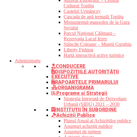
Muzeul Etnografic – Centrul
Cultural Toplița
Castelul Urmánczy
Cascada de apă termală Toplița
Monumentul-mausoleu de la Gura
Secului
Parcul Național Călimani –
Rezervația Lacul Iezer
Stâncile Coloape – Munții Gurghiu
Liberty Fishing
Hartă interactivă active turistice
Administrație
CONDUCERE
DISPOZIȚIILE AUTORITĂȚII
EXECUTIVE
RAPOARTELE PRIMARULUI
ORGANIGRAMA
Programe și Strategii
Strategia Integrată de Dezvoltare
Urbană (SIDU) 2021 – 2030
INSTITUȚII ÎN SUBORDINE
Achiziții Publice
Planul Anual al Achizițiilor publice
Anunțuri achiziții publice
Anunțuri de inițiere