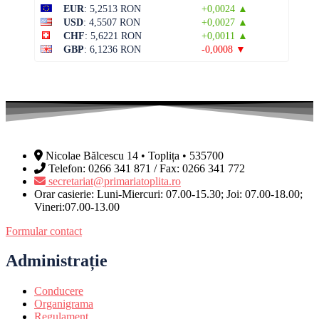
EUR
: 5,2513 RON
+0,0024 ▲
USD
: 4,5507 RON
+0,0027 ▲
CHF
: 5,6221 RON
+0,0011 ▲
GBP
: 6,1236 RON
-0,0008 ▼
Nicolae Bălcescu 14 • Toplița • 535700
Telefon: 0266 341 871 / Fax: 0266 341 772
secretariat@primariatoplita.ro
Orar casierie: Luni-Miercuri: 07.00-15.30; Joi: 07.00-18.00;
Vineri:07.00-13.00
Formular contact
Administrație
Conducere
Organigrama
Regulament