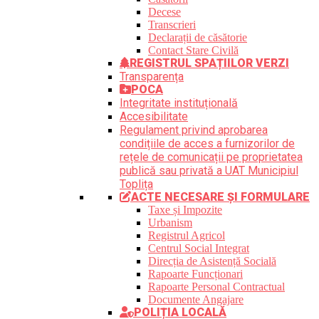
Decese
Transcrieri
Declarații de căsătorie
Contact Stare Civilă
REGISTRUL SPAȚIILOR VERZI
Transparența
POCA
Integritate instituțională
Accesibilitate
Regulament privind aprobarea
condițiile de acces a furnizorilor de
rețele de comunicații pe proprietatea
publică sau privată a UAT Municipiul
Toplița
ACTE NECESARE ȘI FORMULARE
Taxe și Impozite
Urbanism
Registrul Agricol
Centrul Social Integrat
Direcția de Asistență Socială
Rapoarte Funcționari
Rapoarte Personal Contractual
Documente Angajare
POLIȚIA LOCALĂ