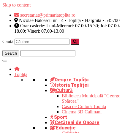
Skip to content
secretariat@primariatoplita.ro
Nicolae Bălcescu nr. 14 • Toplița • Harghita • 535700
Orar casierie: Luni-Miercuri: 07.00-15.30; Joi: 07.00-
18.00; Vineri: 07.00-13.00
Caută
Toplița
Despre Toplița
Istoria Topliței
Cultură
Biblioteca Municipală “George
Sbârcea”
Casa de Cultură Toplița
Cinema 3D Calimani
Sport
Cetățeni de Onoare
Educație