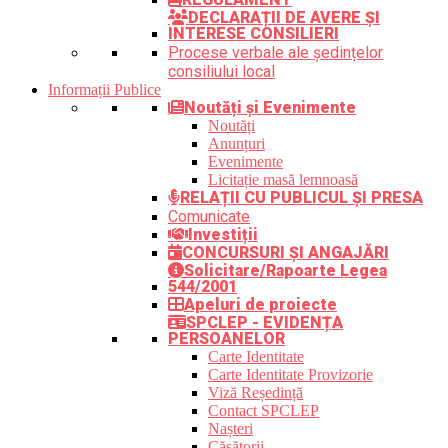
DECLARAȚII DE AVERE ȘI
INTERESE CONSILIERI
Procese verbale ale ședințelor
consiliului local
Informații Publice
Noutăți și Evenimente
Noutăți
Anunțuri
Evenimente
Licitație masă lemnoasă
RELAȚII CU PUBLICUL ȘI PRESA
Comunicate
Investiții
CONCURSURI ȘI ANGAJĂRI
Solicitare/Rapoarte Legea
544/2001
Apeluri de proiecte
SPCLEP - EVIDENȚA
PERSOANELOR
Carte Identitate
Carte Identitate Provizorie
Viză Reședință
Contact SPCLEP
Nașteri
Căsătorii