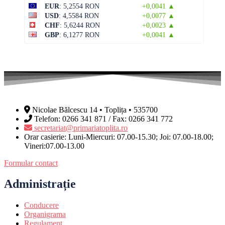
EUR
: 5,2554 RON
+0,0041 ▲
USD
: 4,5584 RON
+0,0077 ▲
CHF
: 5,6244 RON
+0,0023 ▲
GBP
: 6,1277 RON
+0,0041 ▲
Nicolae Bălcescu 14 • Toplița • 535700
Telefon: 0266 341 871 / Fax: 0266 341 772
secretariat@primariatoplita.ro
Orar casierie: Luni-Miercuri: 07.00-15.30; Joi: 07.00-18.00;
Vineri:07.00-13.00
Formular contact
Administrație
Conducere
Organigrama
Regulament