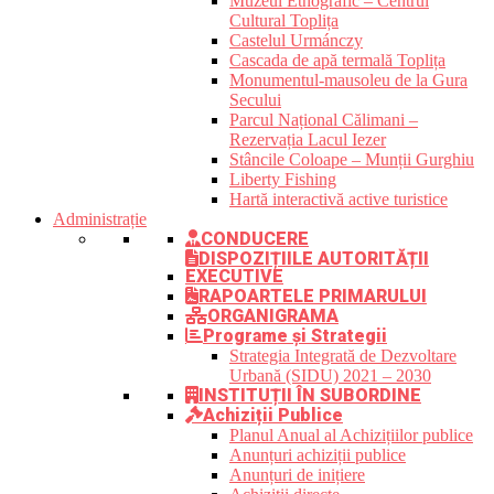
Muzeul Etnografic – Centrul
Cultural Toplița
Castelul Urmánczy
Cascada de apă termală Toplița
Monumentul-mausoleu de la Gura
Secului
Parcul Național Călimani –
Rezervația Lacul Iezer
Stâncile Coloape – Munții Gurghiu
Liberty Fishing
Hartă interactivă active turistice
Administrație
CONDUCERE
DISPOZIȚIILE AUTORITĂȚII
EXECUTIVE
RAPOARTELE PRIMARULUI
ORGANIGRAMA
Programe și Strategii
Strategia Integrată de Dezvoltare
Urbană (SIDU) 2021 – 2030
INSTITUȚII ÎN SUBORDINE
Achiziții Publice
Planul Anual al Achizițiilor publice
Anunțuri achiziții publice
Anunțuri de inițiere