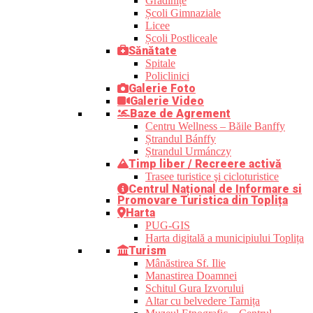
Grădinițe
Școli Gimnaziale
Licee
Școli Postliceale
Sănătate
Spitale
Policlinici
Galerie Foto
Galerie Video
Baze de Agrement
Centru Wellness – Băile Banffy
Ștrandul Bánffy
Ștrandul Urmánczy
Timp liber / Recreere activă
Trasee turistice şi cicloturistice
Centrul Național de Informare si
Promovare Turistica din Toplița
Harta
PUG-GIS
Harta digitală a municipiului Toplița
Turism
Mânăstirea Sf. Ilie
Manastirea Doamnei
Schitul Gura Izvorului
Altar cu belvedere Tarnița