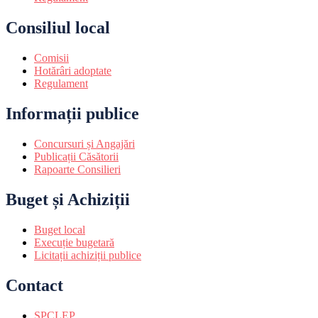
Consiliul local
Comisii
Hotărâri adoptate
Regulament
Informații publice
Concursuri și Angajări
Publicații Căsătorii
Rapoarte Consilieri
Buget și Achiziții
Buget local
Execuție bugetară
Licitații achiziții publice
Contact
SPCLEP