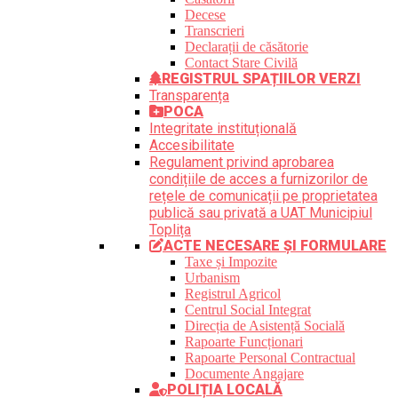
Decese
Transcrieri
Declarații de căsătorie
Contact Stare Civilă
REGISTRUL SPAȚIILOR VERZI
Transparența
POCA
Integritate instituțională
Accesibilitate
Regulament privind aprobarea
condițiile de acces a furnizorilor de
rețele de comunicații pe proprietatea
publică sau privată a UAT Municipiul
Toplița
ACTE NECESARE ȘI FORMULARE
Taxe și Impozite
Urbanism
Registrul Agricol
Centrul Social Integrat
Direcția de Asistență Socială
Rapoarte Funcționari
Rapoarte Personal Contractual
Documente Angajare
POLIȚIA LOCALĂ