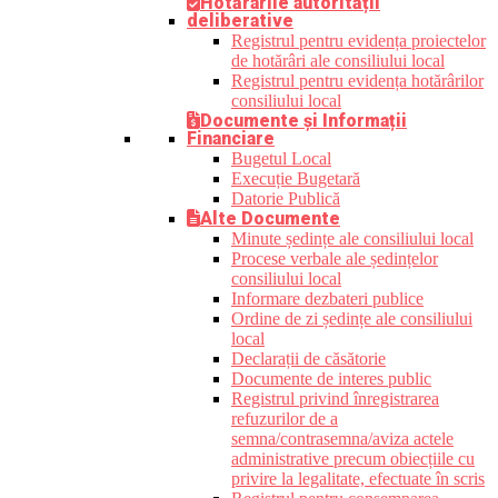
Hotărârile autorității
deliberative
Registrul pentru evidența proiectelor
de hotărâri ale consiliului local
Registrul pentru evidența hotărârilor
consiliului local
Documente și Informații
Financiare
Bugetul Local
Execuție Bugetară
Datorie Publică
Alte Documente
Minute ședințe ale consiliului local
Procese verbale ale ședințelor
consiliului local
Informare dezbateri publice
Ordine de zi ședințe ale consiliului
local
Declarații de căsătorie
Documente de interes public
Registrul privind înregistrarea
refuzurilor de a
semna/contrasemna/aviza actele
administrative precum obiecțiile cu
privire la legalitate, efectuate în scris