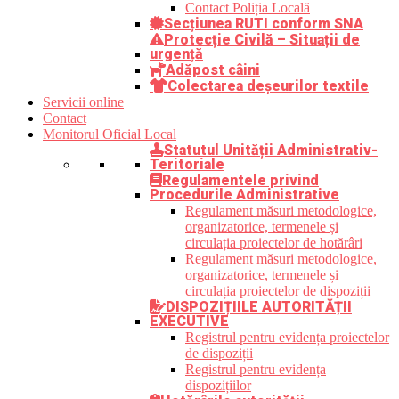
Contact Poliția Locală
Secțiunea RUTI conform SNA
Protecție Civilă – Situații de
urgență
Adăpost câini
Colectarea deșeurilor textile
Servicii online
Contact
Monitorul Oficial Local
Statutul Unității Administrativ-
Teritoriale
Regulamentele privind
Procedurile Administrative
Regulament măsuri metodologice,
organizatorice, termenele și
circulația proiectelor de hotărâri
Regulament măsuri metodologice,
organizatorice, termenele și
circulația proiectelor de dispoziții
DISPOZIȚIILE AUTORITĂȚII
EXECUTIVE
Registrul pentru evidența proiectelor
de dispoziții
Registrul pentru evidența
dispozițiilor