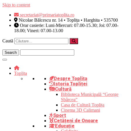
Skip to content
secretariat@primariatoplita.ro
Nicolae Bălcescu nr. 14 • Toplița • Harghita • 535700
Orar casierie: Luni-Miercuri: 07.00-15.30; Joi: 07.00-
18.00; Vineri: 07.00-13.00
Caută
Toplița
Despre Toplița
Istoria Topliței
Cultură
Biblioteca Municipală “George
Sbârcea”
Casa de Cultură Toplița
Cinema 3D Calimani
Sport
Cetățeni de Onoare
Educație