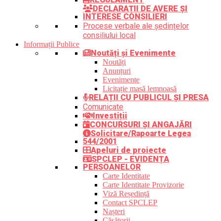
DECLARAȚII DE AVERE ȘI
INTERESE CONSILIERI
Procese verbale ale ședințelor
consiliului local
Informații Publice
Noutăți și Evenimente
Noutăți
Anunțuri
Evenimente
Licitație masă lemnoasă
RELAȚII CU PUBLICUL ȘI PRESA
Comunicate
Investiții
CONCURSURI ȘI ANGAJĂRI
Solicitare/Rapoarte Legea
544/2001
Apeluri de proiecte
SPCLEP - EVIDENȚA
PERSOANELOR
Carte Identitate
Carte Identitate Provizorie
Viză Reședință
Contact SPCLEP
Nașteri
Căsătorii