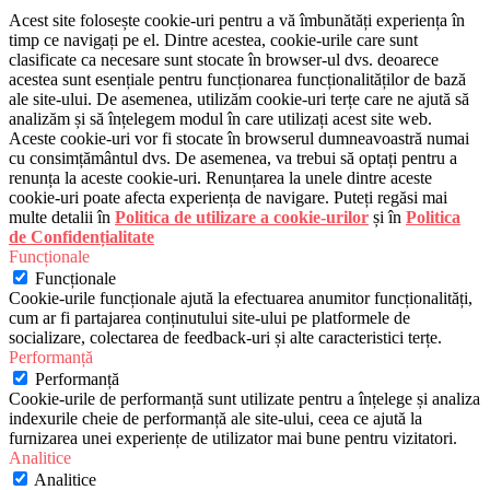
Acest site folosește cookie-uri pentru a vă îmbunătăți experiența în
timp ce navigați pe el. Dintre acestea, cookie-urile care sunt
clasificate ca necesare sunt stocate în browser-ul dvs. deoarece
acestea sunt esențiale pentru funcționarea funcționalităților de bază
ale site-ului. De asemenea, utilizăm cookie-uri terțe care ne ajută să
analizăm și să înțelegem modul în care utilizați acest site web.
Aceste cookie-uri vor fi stocate în browserul dumneavoastră numai
cu consimțământul dvs. De asemenea, va trebui să optați pentru a
renunța la aceste cookie-uri. Renunțarea la unele dintre aceste
cookie-uri poate afecta experiența de navigare. Puteți regăsi mai
multe detalii în
Politica de utilizare a cookie-urilor
și în
Politica
de Confidențialitate
Funcționale
Funcționale
Cookie-urile funcționale ajută la efectuarea anumitor funcționalități,
cum ar fi partajarea conținutului site-ului pe platformele de
socializare, colectarea de feedback-uri și alte caracteristici terțe.
Performanță
Performanță
Cookie-urile de performanță sunt utilizate pentru a înțelege și analiza
indexurile cheie de performanță ale site-ului, ceea ce ajută la
furnizarea unei experiențe de utilizator mai bune pentru vizitatori.
Analitice
Analitice