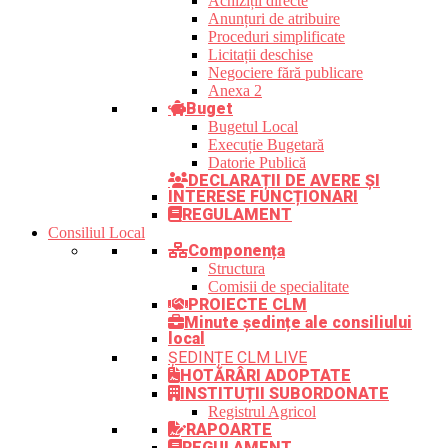
Achiziții directe
Anunțuri de atribuire
Proceduri simplificate
Licitații deschise
Negociere fără publicare
Anexa 2
Buget
Bugetul Local
Execuție Bugetară
Datorie Publică
DECLARAȚII DE AVERE ȘI
INTERESE FUNCȚIONARI
REGULAMENT
Consiliul Local
Componența
Structura
Comisii de specialitate
PROIECTE CLM
Minute ședințe ale consiliului
local
ȘEDINȚE CLM LIVE
HOTĂRÂRI ADOPTATE
INSTITUȚII SUBORDONATE
Registrul Agricol
RAPOARTE
REGULAMENT