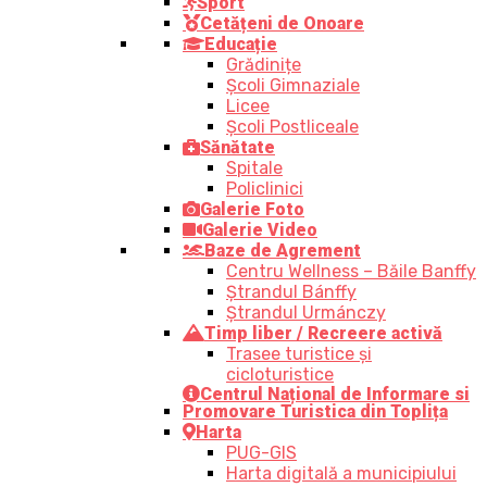
Sport
Cetățeni de Onoare
Educație
Grădinițe
Școli Gimnaziale
Licee
Școli Postliceale
Sănătate
Spitale
Policlinici
Galerie Foto
Galerie Video
Baze de Agrement
Centru Wellness – Băile Banffy
Ștrandul Bánffy
Ștrandul Urmánczy
Timp liber / Recreere activă
Trasee turistice şi
cicloturistice
Centrul Național de Informare si
Promovare Turistica din Toplița
Harta
PUG-GIS
Harta digitală a municipiului