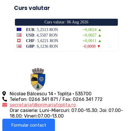
Curs valutar
Curs valutar: 06 Aug 2026
EUR
: 5,2513 RON
+0,0024 ▲
USD
: 4,5507 RON
+0,0027 ▲
CHF
: 5,6221 RON
+0,0011 ▲
GBP
: 6,1236 RON
-0,0008 ▼
Nicolae Bălcescu 14 • Toplița • 535700
Telefon: 0266 341 871 / Fax: 0266 341 772
secretariat@primariatoplita.ro
Orar casierie: Luni-Miercuri: 07.00-15.30; Joi: 07.00-
18.00; Vineri:07.00-13.00
Formular contact