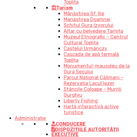
Toplița
Turism
Mânăstirea Sf. Ilie
Manastirea Doamnei
Schitul Gura Izvorului
Altar cu belvedere Tarnița
Muzeul Etnografic – Centrul
Cultural Toplița
Castelul Urmánczy
Cascada de apă termală
Toplița
Monumentul-mausoleu de la
Gura Secului
Parcul Național Călimani –
Rezervația Lacul Iezer
Stâncile Coloape – Munții
Gurghiu
Liberty Fishing
Hartă interactivă active
turistice
Administrație
CONDUCERE
DISPOZIȚIILE AUTORITĂȚII
EXECUTIVE