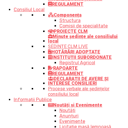
REGULAMENT
Consiliul Local
Componența
Structura
Comisii de specialitate
PROIECTE CLM
Minute ședințe ale consiliului
local
ȘEDINȚE CLM LIVE
HOTĂRÂRI ADOPTATE
INSTITUȚII SUBORDONATE
Registrul Agricol
RAPOARTE
REGULAMENT
DECLARAȚII DE AVERE ȘI
INTERESE CONSILIERI
Procese verbale ale ședințelor
consiliului local
Informații Publice
Noutăți și Evenimente
Noutăți
Anunțuri
Evenimente
Licitație masă lemnoasă