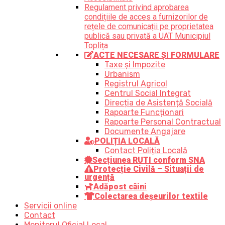
Regulament privind aprobarea
condițiile de acces a furnizorilor de
rețele de comunicații pe proprietatea
publică sau privată a UAT Municipiul
Toplița
ACTE NECESARE ȘI FORMULARE
Taxe și Impozite
Urbanism
Registrul Agricol
Centrul Social Integrat
Direcția de Asistență Socială
Rapoarte Funcționari
Rapoarte Personal Contractual
Documente Angajare
POLIȚIA LOCALĂ
Contact Poliția Locală
Secțiunea RUTI conform SNA
Protecție Civilă – Situații de
urgență
Adăpost câini
Colectarea deșeurilor textile
Servicii online
Contact
Monitorul Oficial Local