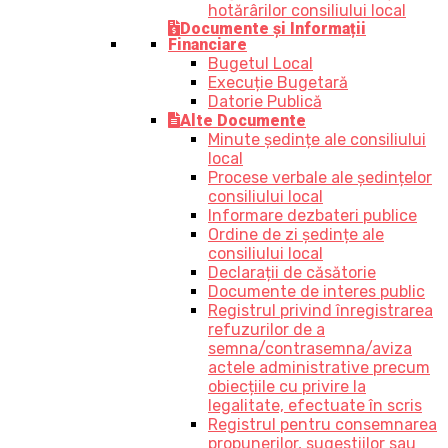
hotărârilor consiliului local
Documente și Informații
Financiare
Bugetul Local
Execuție Bugetară
Datorie Publică
Alte Documente
Minute ședințe ale consiliului
local
Procese verbale ale ședințelor
consiliului local
Informare dezbateri publice
Ordine de zi ședințe ale
consiliului local
Declarații de căsătorie
Documente de interes public
Registrul privind înregistrarea
refuzurilor de a
semna/contrasemna/aviza
actele administrative precum
obiecțiile cu privire la
legalitate, efectuate în scris
Registrul pentru consemnarea
propunerilor, sugestiilor sau