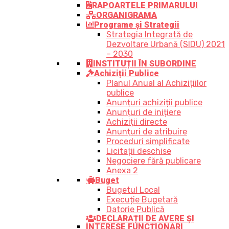
RAPOARTELE PRIMARULUI
ORGANIGRAMA
Programe și Strategii
Strategia Integrată de
Dezvoltare Urbană (SIDU) 2021
– 2030
INSTITUȚII ÎN SUBORDINE
Achiziții Publice
Planul Anual al Achizițiilor
publice
Anunțuri achiziții publice
Anunțuri de inițiere
Achiziții directe
Anunțuri de atribuire
Proceduri simplificate
Licitații deschise
Negociere fără publicare
Anexa 2
Buget
Bugetul Local
Execuție Bugetară
Datorie Publică
DECLARAȚII DE AVERE ȘI
INTERESE FUNCȚIONARI