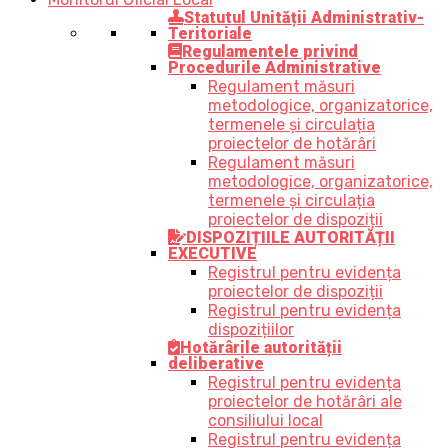
Statutul Unității Administrativ-
Teritoriale
Regulamentele privind
Procedurile Administrative
Regulament măsuri
metodologice, organizatorice,
termenele și circulația
proiectelor de hotărâri
Regulament măsuri
metodologice, organizatorice,
termenele și circulația
proiectelor de dispoziții
DISPOZIȚIILE AUTORITĂȚII
EXECUTIVE
Registrul pentru evidența
proiectelor de dispoziții
Registrul pentru evidența
dispozițiilor
Hotărârile autorității
deliberative
Registrul pentru evidența
proiectelor de hotărâri ale
consiliului local
Registrul pentru evidența