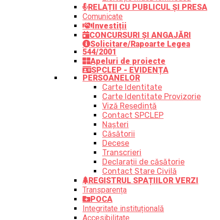
RELAȚII CU PUBLICUL ȘI PRESA
Comunicate
Investiții
CONCURSURI ȘI ANGAJĂRI
Solicitare/Rapoarte Legea
544/2001
Apeluri de proiecte
SPCLEP - EVIDENȚA
PERSOANELOR
Carte Identitate
Carte Identitate Provizorie
Viză Reședință
Contact SPCLEP
Nașteri
Căsătorii
Decese
Transcrieri
Declarații de căsătorie
Contact Stare Civilă
REGISTRUL SPAȚIILOR VERZI
Transparența
POCA
Integritate instituțională
Accesibilitate