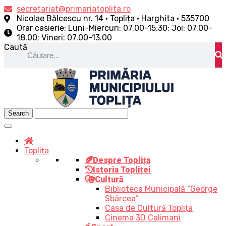
Skip
secretariat@primariatoplita.ro
to
Nicolae Bălcescu nr. 14 • Toplița • Harghita • 535700
content
Orar casierie: Luni-Miercuri: 07.00-15.30; Joi: 07.00-
18.00; Vineri: 07.00-13.00
Caută
Toplița
Despre Toplița
Istoria Topliței
Cultură
Biblioteca Municipală “George
Sbârcea”
Casa de Cultură Toplița
Cinema 3D Calimani