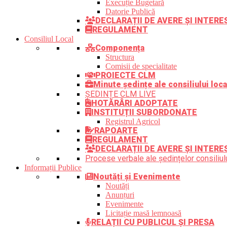
Execuție Bugetară
Datorie Publică
DECLARAȚII DE AVERE ȘI INTER
REGULAMENT
Consiliul Local
Componența
Structura
Comisii de specialitate
PROIECTE CLM
Minute ședințe ale consiliului loca
ȘEDINȚE CLM LIVE
HOTĂRÂRI ADOPTATE
INSTITUȚII SUBORDONATE
Registrul Agricol
RAPOARTE
REGULAMENT
DECLARAȚII DE AVERE ȘI INTERE
Procese verbale ale ședințelor consiliulu
Informații Publice
Noutăți și Evenimente
Noutăți
Anunțuri
Evenimente
Licitație masă lemnoasă
RELAȚII CU PUBLICUL ȘI PRESA