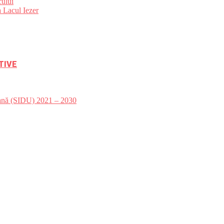
ului
 Lacul Iezer
TIVE
bană (SIDU) 2021 – 2030