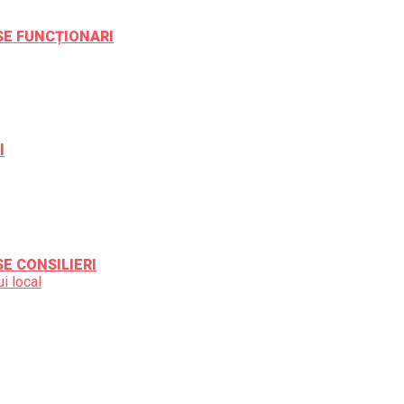
ESE FUNCȚIONARI
l
SE CONSILIERI
i local