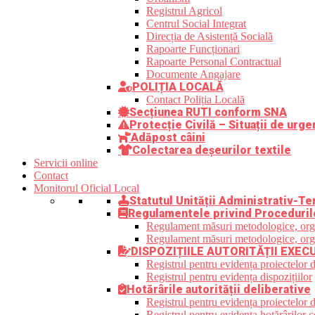
Registrul Agricol
Centrul Social Integrat
Direcția de Asistență Socială
Rapoarte Funcționari
Rapoarte Personal Contractual
Documente Angajare
POLIȚIA LOCALĂ
Contact Poliția Locală
Secțiunea RUTI conform SNA
Protecție Civilă – Situații de urge
Adăpost câini
Colectarea deșeurilor textile
Servicii online
Contact
Monitorul Oficial Local
Statutul Unității Administrativ-Ter
Regulamentele privind Proceduril
Regulament măsuri metodologice, organi
Regulament măsuri metodologice, organi
DISPOZIȚIILE AUTORITĂȚII EXEC
Registrul pentru evidența proiectelor d
Registrul pentru evidența dispozițiilor
Hotărârile autorității deliberative
Registrul pentru evidența proiectelor de
Registrul pentru evidența hotărârilor co