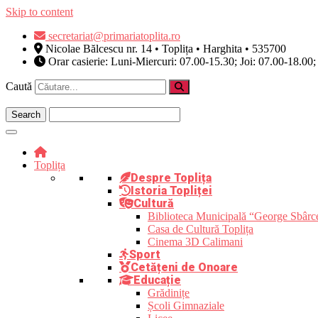
Skip to content
secretariat@primariatoplita.ro
Nicolae Bălcescu nr. 14 • Toplița • Harghita • 535700
Orar casierie: Luni-Miercuri: 07.00-15.30; Joi: 07.00-18.00;
Caută
Toplița
Despre Toplița
Istoria Topliței
Cultură
Biblioteca Municipală “George Sbârc
Casa de Cultură Toplița
Cinema 3D Calimani
Sport
Cetățeni de Onoare
Educație
Grădinițe
Școli Gimnaziale