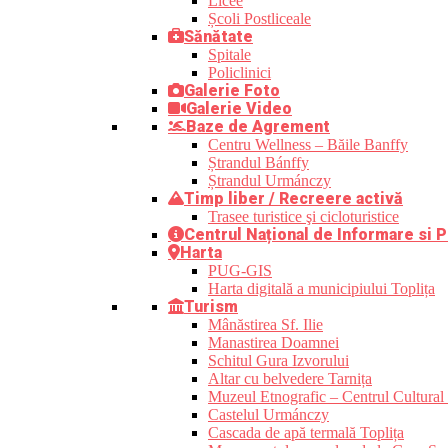
Licee
Școli Postliceale
Sănătate
Spitale
Policlinici
Galerie Foto
Galerie Video
Baze de Agrement
Centru Wellness – Băile Banffy
Ștrandul Bánffy
Ștrandul Urmánczy
Timp liber / Recreere activă
Trasee turistice şi cicloturistice
Centrul Național de Informare si P
Harta
PUG-GIS
Harta digitală a municipiului Toplița
Turism
Mânăstirea Sf. Ilie
Manastirea Doamnei
Schitul Gura Izvorului
Altar cu belvedere Tarnița
Muzeul Etnografic – Centrul Cultural 
Castelul Urmánczy
Cascada de apă termală Toplița