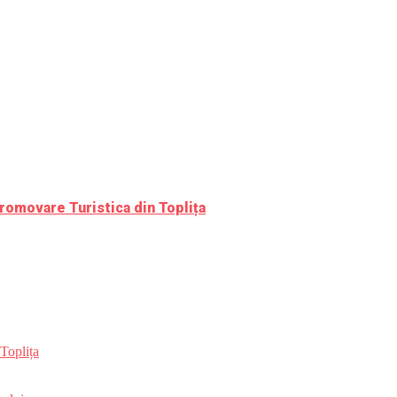
romovare Turistica din Toplița
Toplița