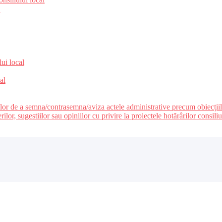
e
lui local
al
ilor de a semna/contrasemna/aviza actele administrative precum obiecțiile c
r, sugestiilor sau opiniilor cu privire la proiectele hotărârilor consiliul