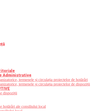
nță
itoriale
e Administrative
zatorice, termenele și circulația proiectelor de hotărâri
zatorice, termenele și circulația proiectelor de dispoziții
UTIVE
e dispoziții
 hotărâri ale consiliului local
nsiliului local