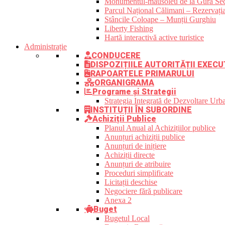
Monumentul-mausoleu de la Gura Sec
Parcul Național Călimani – Rezervația
Stâncile Coloape – Munții Gurghiu
Liberty Fishing
Hartă interactivă active turistice
Administrație
CONDUCERE
DISPOZIȚIILE AUTORITĂȚII EXECU
RAPOARTELE PRIMARULUI
ORGANIGRAMA
Programe și Strategii
Strategia Integrată de Dezvoltare Ur
INSTITUȚII ÎN SUBORDINE
Achiziții Publice
Planul Anual al Achizițiilor publice
Anunțuri achiziții publice
Anunțuri de inițiere
Achiziții directe
Anunțuri de atribuire
Proceduri simplificate
Licitații deschise
Negociere fără publicare
Anexa 2
Buget
Bugetul Local