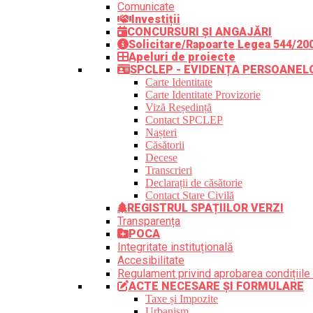
Comunicate
Investiții
CONCURSURI ȘI ANGAJĂRI
Solicitare/Rapoarte Legea 544/20
Apeluri de proiecte
SPCLEP - EVIDENȚA PERSOANEL
Carte Identitate
Carte Identitate Provizorie
Viză Reședință
Contact SPCLEP
Nașteri
Căsătorii
Decese
Transcrieri
Declarații de căsătorie
Contact Stare Civilă
REGISTRUL SPAȚIILOR VERZI
Transparența
POCA
Integritate instituțională
Accesibilitate
Regulament privind aprobarea condițiile 
ACTE NECESARE ȘI FORMULARE
Taxe și Impozite
Urbanism