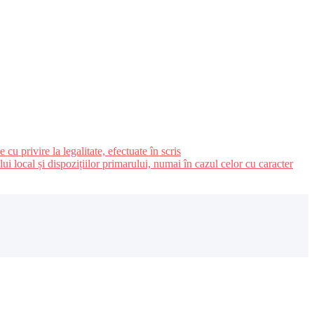
u privire la legalitate, efectuate în scris
ui local și dispozițiilor primarului, numai în cazul celor cu caracter