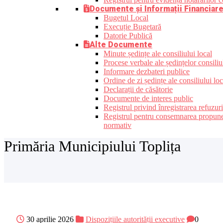
Documente și Informații Financiar
Bugetul Local
Execuție Bugetară
Datorie Publică
Alte Documente
Minute ședințe ale consiliului local
Procese verbale ale ședințelor consiliu
Informare dezbateri publice
Ordine de zi ședințe ale consiliului loc
Declarații de căsătorie
Documente de interes public
Registrul privind înregistrarea refuzur
Registrul pentru consemnarea propunerilo
normativ
Primăria Municipiului Toplița
30 aprilie 2026
Dispozițiile autorității executive
0