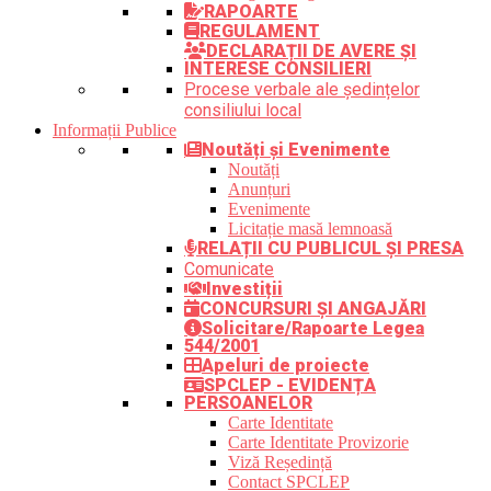
RAPOARTE
REGULAMENT
DECLARAȚII DE AVERE ȘI
INTERESE CONSILIERI
Procese verbale ale ședințelor
consiliului local
Informații Publice
Noutăți și Evenimente
Noutăți
Anunțuri
Evenimente
Licitație masă lemnoasă
RELAȚII CU PUBLICUL ȘI PRESA
Comunicate
Investiții
CONCURSURI ȘI ANGAJĂRI
Solicitare/Rapoarte Legea
544/2001
Apeluri de proiecte
SPCLEP - EVIDENȚA
PERSOANELOR
Carte Identitate
Carte Identitate Provizorie
Viză Reședință
Contact SPCLEP