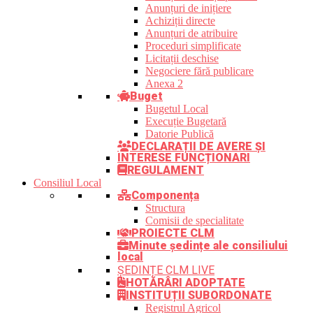
Anunțuri de inițiere
Achiziții directe
Anunțuri de atribuire
Proceduri simplificate
Licitații deschise
Negociere fără publicare
Anexa 2
Buget
Bugetul Local
Execuție Bugetară
Datorie Publică
DECLARAȚII DE AVERE ȘI
INTERESE FUNCȚIONARI
REGULAMENT
Consiliul Local
Componența
Structura
Comisii de specialitate
PROIECTE CLM
Minute ședințe ale consiliului
local
ȘEDINȚE CLM LIVE
HOTĂRÂRI ADOPTATE
INSTITUȚII SUBORDONATE
Registrul Agricol