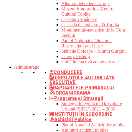
Altar cu belvedere Tarnița
Muzeul Etnografic – Centrul
Cultural Toplița
Castelul Urmánczy
Cascada de apă termală Toplița
Monumentul-mausoleu de la Gura
Secului
Parcul Național Călimani –
Rezervația Lacul Iezer
Stâncile Coloape – Munții Gurghiu
Liberty Fishing
Hartă interactivă active turistice
Administrație
CONDUCERE
DISPOZIȚIILE AUTORITĂȚII
EXECUTIVE
RAPOARTELE PRIMARULUI
ORGANIGRAMA
Programe și Strategii
Strategia Integrată de Dezvoltare
Urbană (SIDU) 2021 – 2030
INSTITUȚII ÎN SUBORDINE
Achiziții Publice
Planul Anual al Achizițiilor publice
Anunțuri achiziții publice