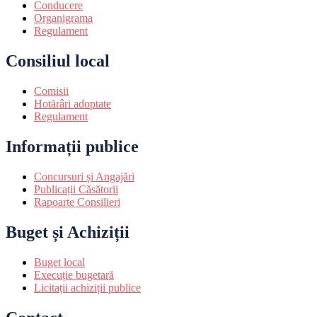
Conducere
Organigrama
Regulament
Consiliul local
Comisii
Hotărâri adoptate
Regulament
Informații publice
Concursuri și Angajări
Publicații Căsătorii
Rapoarte Consilieri
Buget și Achiziții
Buget local
Execuție bugetară
Licitații achiziții publice