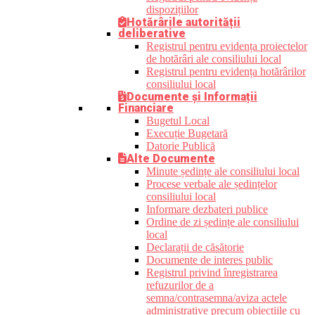
dispozițiilor
Hotărârile autorității
deliberative
Registrul pentru evidența proiectelor
de hotărâri ale consiliului local
Registrul pentru evidența hotărârilor
consiliului local
Documente și Informații
Financiare
Bugetul Local
Execuție Bugetară
Datorie Publică
Alte Documente
Minute ședințe ale consiliului local
Procese verbale ale ședințelor
consiliului local
Informare dezbateri publice
Ordine de zi ședințe ale consiliului
local
Declarații de căsătorie
Documente de interes public
Registrul privind înregistrarea
refuzurilor de a
semna/contrasemna/aviza actele
administrative precum obiecțiile cu