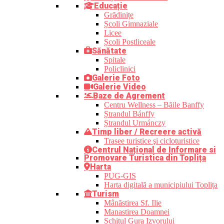
Educație
Grădinițe
Școli Gimnaziale
Licee
Școli Postliceale
Sănătate
Spitale
Policlinici
Galerie Foto
Galerie Video
Baze de Agrement
Centru Wellness – Băile Banffy
Ștrandul Bánffy
Ștrandul Urmánczy
Timp liber / Recreere activă
Trasee turistice şi cicloturistice
Centrul Național de Informare si
Promovare Turistica din Toplița
Harta
PUG-GIS
Harta digitală a municipiului Toplița
Turism
Mânăstirea Sf. Ilie
Manastirea Doamnei
Schitul Gura Izvorului