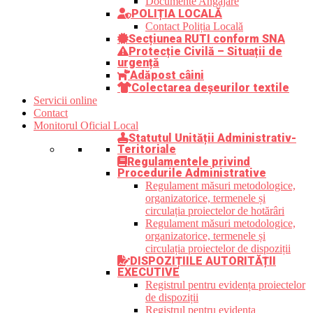
Documente Angajare
POLIȚIA LOCALĂ
Contact Poliția Locală
Secțiunea RUTI conform SNA
Protecție Civilă – Situații de
urgență
Adăpost câini
Colectarea deșeurilor textile
Servicii online
Contact
Monitorul Oficial Local
Statutul Unității Administrativ-
Teritoriale
Regulamentele privind
Procedurile Administrative
Regulament măsuri metodologice,
organizatorice, termenele și
circulația proiectelor de hotărâri
Regulament măsuri metodologice,
organizatorice, termenele și
circulația proiectelor de dispoziții
DISPOZIȚIILE AUTORITĂȚII
EXECUTIVE
Registrul pentru evidența proiectelor
de dispoziții
Registrul pentru evidența