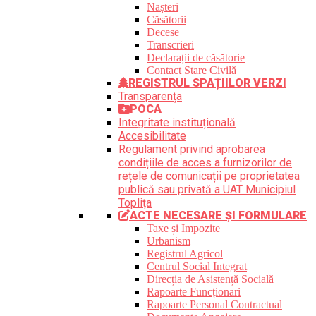
Nașteri
Căsătorii
Decese
Transcrieri
Declarații de căsătorie
Contact Stare Civilă
REGISTRUL SPAȚIILOR VERZI
Transparența
POCA
Integritate instituțională
Accesibilitate
Regulament privind aprobarea
condițiile de acces a furnizorilor de
rețele de comunicații pe proprietatea
publică sau privată a UAT Municipiul
Toplița
ACTE NECESARE ȘI FORMULARE
Taxe și Impozite
Urbanism
Registrul Agricol
Centrul Social Integrat
Direcția de Asistență Socială
Rapoarte Funcționari
Rapoarte Personal Contractual