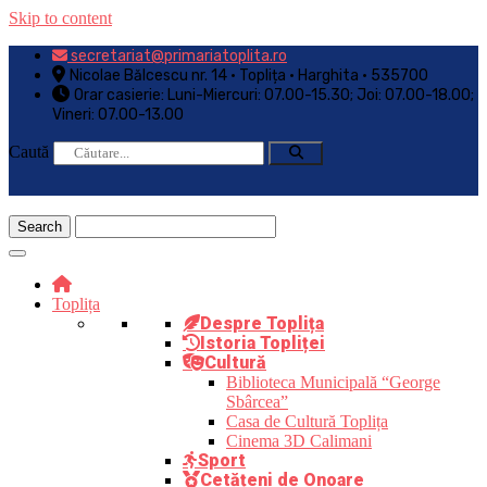
Skip to content
secretariat@primariatoplita.ro
Nicolae Bălcescu nr. 14 • Toplița • Harghita • 535700
Orar casierie: Luni-Miercuri: 07.00-15.30; Joi: 07.00-18.00;
Vineri: 07.00-13.00
Caută
Toplița
Despre Toplița
Istoria Topliței
Cultură
Biblioteca Municipală “George
Sbârcea”
Casa de Cultură Toplița
Cinema 3D Calimani
Sport
Cetățeni de Onoare