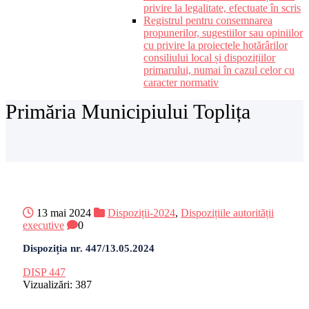
privire la legalitate, efectuate în scris
Registrul pentru consemnarea
propunerilor, sugestiilor sau opiniilor
cu privire la proiectele hotărârilor
consiliului local și dispozițiilor
primarului, numai în cazul celor cu
caracter normativ
Primăria Municipiului Toplița
13 mai 2024
Dispoziții-2024
,
Dispozițiile autorității
executive
0
Dispoziția nr. 447/13.05.2024
DISP 447
Vizualizări:
387