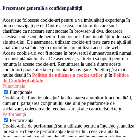
Prezentare generală a confidențialității
Acest site folosește cookie-uri pentru a vă îmbunătăți experiența în
timp ce navigați pe el. Dintre acestea, cookie-urile care sunt
clasificate ca necesare sunt stocate în browser-ul dvs. deoarece
acestea sunt esențiale pentru funcționarea funcționalităților de bază
ale site-ului. De asemenea, utilizăm cookie-uri terțe care ne ajută să
analizăm și să înțelegem modul în care utilizați acest site web.
Aceste cookie-uri vor fi stocate în browserul dumneavoastră numai
cu consimțământul dvs. De asemenea, va trebui să optați pentru a
renunța la aceste cookie-uri. Renunțarea la unele dintre aceste
cookie-uri poate afecta experiența de navigare. Puteți regăsi mai
multe detalii în
Politica de utilizare a cookie-urilor
și în
Politica
de Confidențialitate
Funcționale
Funcționale
Cookie-urile funcționale ajută la efectuarea anumitor funcționalități,
cum ar fi partajarea conținutului site-ului pe platformele de
socializare, colectarea de feedback-uri și alte caracteristici terțe.
Performanță
Performanță
Cookie-urile de performanță sunt utilizate pentru a înțelege și analiza
indexurile cheie de performanță ale site-ului, ceea ce ajută la
furnizarea unei experiențe de utilizator mai bune pentru vizitatori.