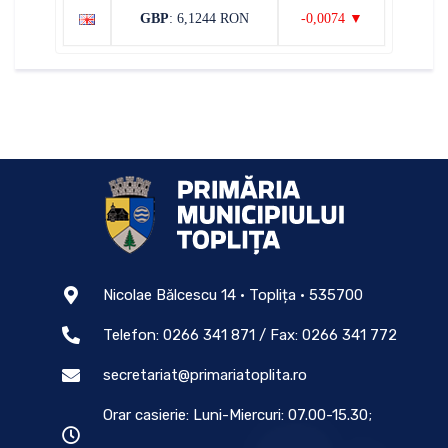
GBP
: 6,1244 RON
-0,0074 ▼
Nicolae Bălcescu 14 • Toplița • 535700
Telefon: 0266 341 871 / Fax: 0266 341 772
secretariat@primariatoplita.ro
Orar casierie: Luni-Miercuri: 07.00-15.30;