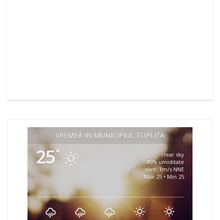
VREMEA ÎN MUNICIPIUL TOPLIȚA
25
°
clear sky
45% umiditate
vânt: 1m/s NNE
Max 25 • Min 25