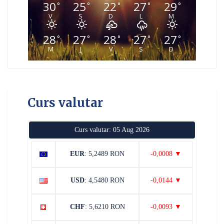
30
25
22
27
29
°
°
°
°
°
V
S
D
L
M
28
27
28
27
27
°
°
°
°
°
M
J
V
S
D
Curs valutar
Curs valutar: 05 Aug 2026
EUR
: 5,2489 RON
-0,0008 ▼
USD
: 4,5480 RON
-0,0144 ▼
CHF
: 5,6210 RON
-0,0093 ▼