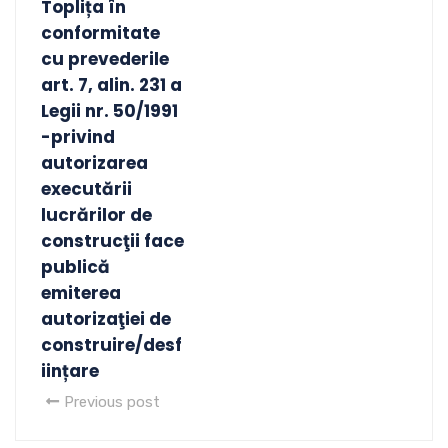
Toplița în
conformitate
cu prevederile
art. 7, alin. 231 a
Legii nr. 50/1991
-privind
autorizarea
executării
lucrărilor de
construcţii face
publică
emiterea
autorizaţiei de
construire/desf
iințare
Previous post