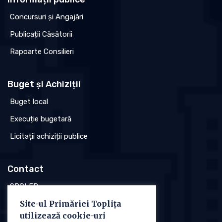
Concursuri și Angajări
Publicații Căsătorii
Rapoarte Consilieri
Buget și Achiziții
Buget local
Execuție bugetară
Licitații achiziții publice
Contact
SPCLEP
Site-ul Primăriei Toplița
Stare civilă
utilizează cookie-uri
Poliția locală