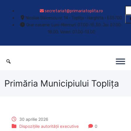
secretariat@primariatoplita.ro
Nicolae Bălcescu nr. 14 • Toplița • Harghita • 535700
Orar casierie: Luni-Miercuri: 07.00-15.30; Joi: 07.00-
18.00; Vineri: 07.00-13.00
Primăria Municipiului Toplița
30 aprilie 2026
Dispozițiile autorității executive
0