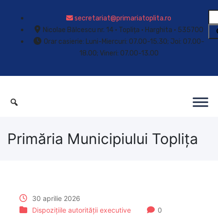
secretariat@primariatoplita.ro
Nicolae Bălcescu nr. 14 • Toplița • Harghita • 535700
Orar casierie: Luni-Miercuri: 07.00-15.30; Joi: 07.00-
18.00; Vineri: 07.00-13.00
Primăria Municipiului Toplița
30 aprilie 2026
Dispozițiile autorității executive
0