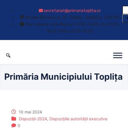
secretariat@primariatoplita.ro
Nicolae Bălcescu nr. 14 • Toplița • Harghita • 535700
Orar casierie: Luni-Miercuri: 07.00-15.30; Joi: 07.00-
18.00; Vineri: 07.00-13.00
Primăria Municipiului Toplița
10 mai 2024
Dispoziții-2024
,
Dispozițiile autorității executive
0