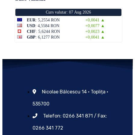
Curs valutar: 07 Aug 2026
EUR
: 5,2554 RON
+0,0041 ▲
USD
: 4,5584 RON
+0,0077 ▲
CHF
: 5,6244 RON
+0,0023 ▲
GBP
: 6,1277 RON
+0,0041 ▲
Nicolae Bălcescu 14 • Toplița •
535700
Telefon: 0266 341 871 / Fax:
0266 341 772