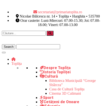
secretariat@primariatoplita.ro
Nicolae Bălcescu nr. 14 • Toplița • Harghita • 535700
Orar casierie: Luni-Miercuri: 07.00-15.30; Joi: 07.00-
18.00; Vineri: 07.00-13.00
Toplița
Despre Toplița
Istoria Topliței
Cultură
Biblioteca Municipală “George
Sbârcea”
Casa de Cultură Toplița
Cinema 3D Calimani
Sport
Cetățeni de Onoare