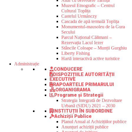
Altar cu belvedere Tarnița
Muzeul Etnografic – Centrul
Cultural Toplița
Castelul Urmánczy
Cascada de apă termală Toplița
Monumentul-mausoleu de la Gura
Secului
Parcul Național Călimani –
Rezervația Lacul Iezer
Stâncile Coloape – Munții Gurghiu
Liberty Fishing
Hartă interactivă active turistice
Administrație
CONDUCERE
DISPOZIȚIILE AUTORITĂȚII
EXECUTIVE
RAPOARTELE PRIMARULUI
ORGANIGRAMA
Programe și Strategii
Strategia Integrată de Dezvoltare
Urbană (SIDU) 2021 – 2030
INSTITUȚII ÎN SUBORDINE
Achiziții Publice
Planul Anual al Achizițiilor publice
Anunțuri achiziții publice