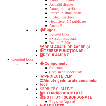
Anunțuri de inițiere
Achiziții directe
Anunțuri de atribuire
Proceduri simplificate
Licitații deschise
Negociere fără publicare
Anexa 2
Buget
Bugetul Local
Execuție Bugetară
Datorie Publică
DECLARAȚII DE AVERE ȘI
INTERESE FUNCȚIONARI
REGULAMENT
Consiliul Local
Componența
Structura
Comisii de specialitate
PROIECTE CLM
Minute ședințe ale consiliului
local
ȘEDINȚE CLM LIVE
HOTĂRÂRI ADOPTATE
INSTITUȚII SUBORDONATE
Registrul Agricol
RAPOARTE