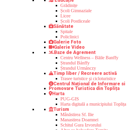
Educație
Grădinițe
Școli Gimnaziale
Licee
Școli Postliceale
Sănătate
Spitale
Policlinici
Galerie Foto
Galerie Video
Baze de Agrement
Centru Wellness – Băile Banffy
Ștrandul Bánffy
Ștrandul Urmánczy
Timp liber / Recreere activă
Trasee turistice şi cicloturistice
Centrul Național de Informare si
Promovare Turistica din Toplița
Harta
PUG-GIS
Harta digitală a municipiului Toplița
Turism
Mânăstirea Sf. Ilie
Manastirea Doamnei
Schitul Gura Izvorului