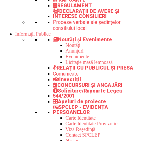
REGULAMENT
DECLARAȚII DE AVERE ȘI
INTERESE CONSILIERI
Procese verbale ale ședințelor
consiliului local
Informații Publice
Noutăți și Evenimente
Noutăți
Anunțuri
Evenimente
Licitație masă lemnoasă
RELAȚII CU PUBLICUL ȘI PRESA
Comunicate
Investiții
CONCURSURI ȘI ANGAJĂRI
Solicitare/Rapoarte Legea
544/2001
Apeluri de proiecte
SPCLEP - EVIDENȚA
PERSOANELOR
Carte Identitate
Carte Identitate Provizorie
Viză Reședință
Contact SPCLEP
Nașteri