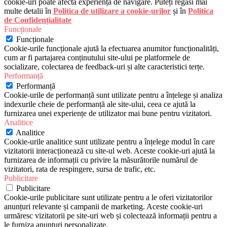
cookie-uri poate afecta experiența de navigare. Puteți regăsi mai
multe detalii în
Politica de utilizare a cookie-urilor
și în
Politica
de Confidențialitate
Funcționale
Funcționale
Cookie-urile funcționale ajută la efectuarea anumitor funcționalități,
cum ar fi partajarea conținutului site-ului pe platformele de
socializare, colectarea de feedback-uri și alte caracteristici terțe.
Performanță
Performanță
Cookie-urile de performanță sunt utilizate pentru a înțelege și analiza
indexurile cheie de performanță ale site-ului, ceea ce ajută la
furnizarea unei experiențe de utilizator mai bune pentru vizitatori.
Analitice
Analitice
Cookie-urile analitice sunt utilizate pentru a înțelege modul în care
vizitatorii interacționează cu site-ul web. Aceste cookie-uri ajută la
furnizarea de informații cu privire la măsurătorile numărul de
vizitatori, rata de respingere, sursa de trafic, etc.
Publicitare
Publicitare
Cookie-urile publicitare sunt utilizate pentru a le oferi vizitatorilor
anunțuri relevante și campanii de marketing. Aceste cookie-uri
urmăresc vizitatorii pe site-uri web și colectează informații pentru a
le furniza anunțuri personalizate.