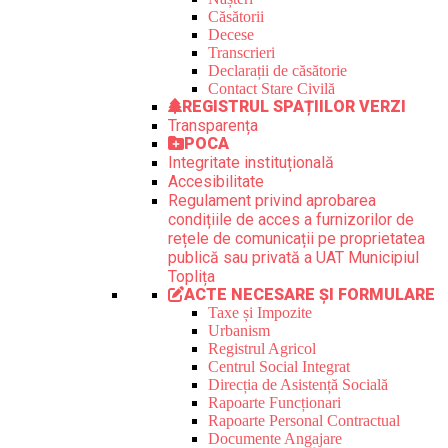
Căsătorii
Decese
Transcrieri
Declarații de căsătorie
Contact Stare Civilă
REGISTRUL SPAȚIILOR VERZI
Transparența
POCA
Integritate instituțională
Accesibilitate
Regulament privind aprobarea
condițiile de acces a furnizorilor de
rețele de comunicații pe proprietatea
publică sau privată a UAT Municipiul
Toplița
ACTE NECESARE ȘI FORMULARE
Taxe și Impozite
Urbanism
Registrul Agricol
Centrul Social Integrat
Direcția de Asistență Socială
Rapoarte Funcționari
Rapoarte Personal Contractual
Documente Angajare