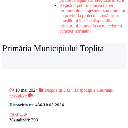
privire la legalitate, efectuate în scris
Registrul pentru consemnarea
propunerilor, sugestiilor sau opiniilor
cu privire la proiectele hotărârilor
consiliului local și dispozițiilor
primarului, numai în cazul celor cu
caracter normativ
Primăria Municipiului Toplița
10 mai 2024
Dispoziții-2024
,
Dispozițiile autorității
executive
0
Dispoziția nr. 436/10.05.2024
DISP 436
Vizualizări:
393