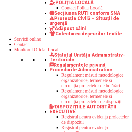
POLIȚIA LOCALĂ
Contact Poliția Locală
Secțiunea RUTI conform SNA
Protecție Civilă – Situații de
urgență
Adăpost câini
Colectarea deșeurilor textile
Servicii online
Contact
Monitorul Oficial Local
Statutul Unității Administrativ-
Teritoriale
Regulamentele privind
Procedurile Administrative
Regulament măsuri metodologice,
organizatorice, termenele și
circulația proiectelor de hotărâri
Regulament măsuri metodologice,
organizatorice, termenele și
circulația proiectelor de dispoziții
DISPOZIȚIILE AUTORITĂȚII
EXECUTIVE
Registrul pentru evidența proiectelor
de dispoziții
Registrul pentru evidența