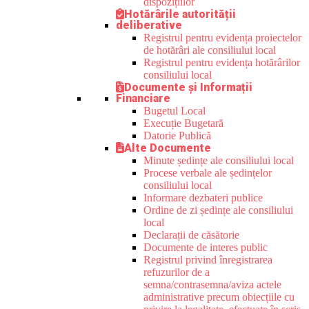
dispozițiilor
Hotărârile autorității
deliberative
Registrul pentru evidența proiectelor
de hotărâri ale consiliului local
Registrul pentru evidența hotărârilor
consiliului local
Documente și Informații
Financiare
Bugetul Local
Execuție Bugetară
Datorie Publică
Alte Documente
Minute ședințe ale consiliului local
Procese verbale ale ședințelor
consiliului local
Informare dezbateri publice
Ordine de zi ședințe ale consiliului
local
Declarații de căsătorie
Documente de interes public
Registrul privind înregistrarea
refuzurilor de a
semna/contrasemna/aviza actele
administrative precum obiecțiile cu