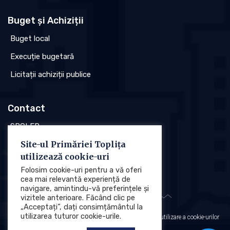
Buget și Achiziții
Buget local
Execuție bugetară
Licitații achiziții publice
Contact
SPCLEP
Site-ul Primăriei Toplița
Stare civilă
utilizează cookie-uri
Poliția locală
Folosim cookie-uri pentru a vă oferi
cea mai relevantă experiență de
navigare, amintindu-vă preferințele și
vizitele anterioare. Făcând clic pe
„Acceptați”, dați consimțământul la
utilizarea tuturor cookie-urile.
Protecția datelor cu caracter personal (GDPR)
Politica de utilizare a cookie-urilor