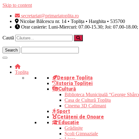
Skip to content
secretariat@primariatoplita.ro
Nicolae Bălcescu nr. 14 • Toplița • Harghita • 535700
Orar casierie: Luni-Miercuri: 07.00-15.30; Joi: 07.00-18.00;
Caută
Toplița
Despre Toplița
Istoria Topliței
Cultură
Biblioteca Municipală “George Sbârc
Casa de Cultură Toplița
Cinema 3D Calimani
Sport
Cetățeni de Onoare
Educație
Grădinițe
Școli Gimnaziale