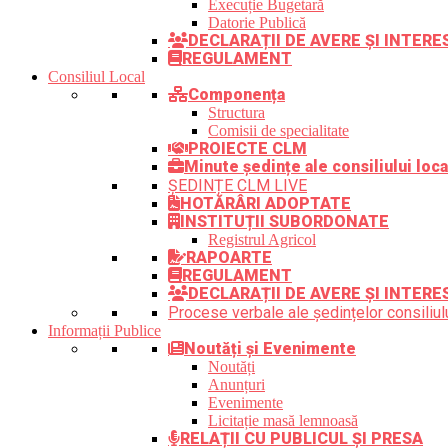
Execuție Bugetară
Datorie Publică
DECLARAȚII DE AVERE ȘI INTER
REGULAMENT
Consiliul Local
Componența
Structura
Comisii de specialitate
PROIECTE CLM
Minute ședințe ale consiliului loca
ȘEDINȚE CLM LIVE
HOTĂRÂRI ADOPTATE
INSTITUȚII SUBORDONATE
Registrul Agricol
RAPOARTE
REGULAMENT
DECLARAȚII DE AVERE ȘI INTERE
Procese verbale ale ședințelor consiliulu
Informații Publice
Noutăți și Evenimente
Noutăți
Anunțuri
Evenimente
Licitație masă lemnoasă
RELAȚII CU PUBLICUL ȘI PRESA