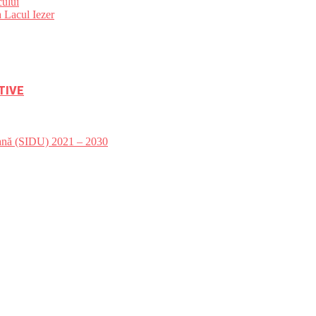
ului
 Lacul Iezer
TIVE
bană (SIDU) 2021 – 2030