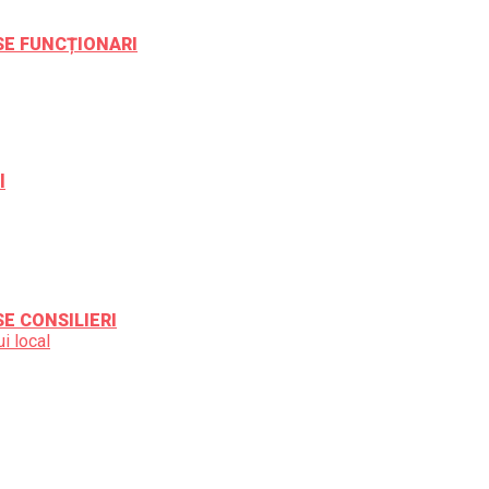
ESE FUNCȚIONARI
l
SE CONSILIERI
i local