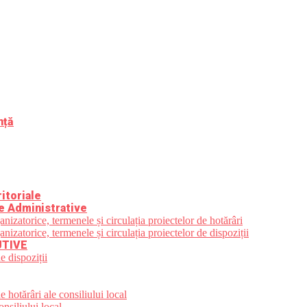
nță
itoriale
e Administrative
zatorice, termenele și circulația proiectelor de hotărâri
zatorice, termenele și circulația proiectelor de dispoziții
UTIVE
e dispoziții
 hotărâri ale consiliului local
nsiliului local