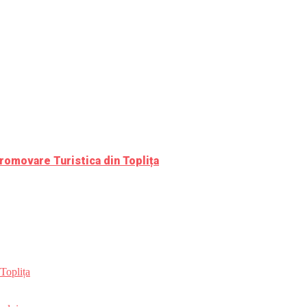
romovare Turistica din Toplița
Toplița