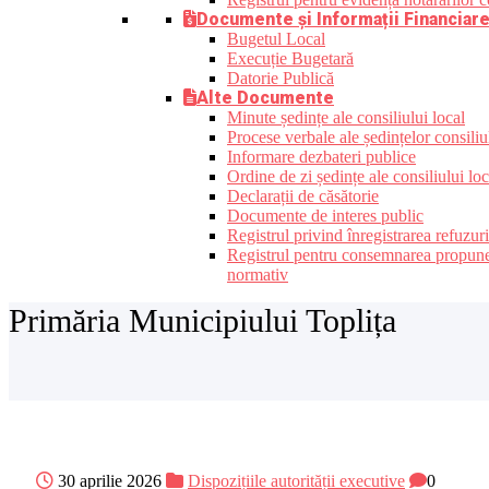
Documente și Informații Financiar
Bugetul Local
Execuție Bugetară
Datorie Publică
Alte Documente
Minute ședințe ale consiliului local
Procese verbale ale ședințelor consiliu
Informare dezbateri publice
Ordine de zi ședințe ale consiliului loc
Declarații de căsătorie
Documente de interes public
Registrul privind înregistrarea refuzur
Registrul pentru consemnarea propunerilo
normativ
Primăria Municipiului Toplița
30 aprilie 2026
Dispozițiile autorității executive
0