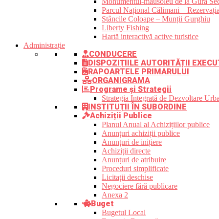
Monumentul-mausoleu de la Gura Sec
Parcul Național Călimani – Rezervația
Stâncile Coloape – Munții Gurghiu
Liberty Fishing
Hartă interactivă active turistice
Administrație
CONDUCERE
DISPOZIȚIILE AUTORITĂȚII EXECU
RAPOARTELE PRIMARULUI
ORGANIGRAMA
Programe și Strategii
Strategia Integrată de Dezvoltare Ur
INSTITUȚII ÎN SUBORDINE
Achiziții Publice
Planul Anual al Achizițiilor publice
Anunțuri achiziții publice
Anunțuri de inițiere
Achiziții directe
Anunțuri de atribuire
Proceduri simplificate
Licitații deschise
Negociere fără publicare
Anexa 2
Buget
Bugetul Local