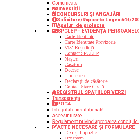
Comunicate
Investiții
CONCURSURI ȘI ANGAJĂRI
Solicitare/Rapoarte Legea 544/20
Apeluri de proiecte
SPCLEP - EVIDENȚA PERSOANEL
Carte Identitate
Carte Identitate Provizorie
Viză Reședință
Contact SPCLEP
Nașteri
Căsătorii
Decese
Transcrieri
Declarații de căsătorie
Contact Stare Civilă
REGISTRUL SPAȚIILOR VERZI
Transparența
POCA
Integritate instituțională
Accesibilitate
Regulament privind aprobarea condițiile 
ACTE NECESARE ȘI FORMULARE
Taxe și Impozite
Urbanism