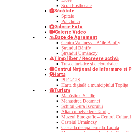
Licee
Școli Postliceale
Sănătate
Spitale
Policlinici
Galerie Foto
Galerie Video
Baze de Agrement
Centru Wellness – Băile Banffy
Ștrandul Bánffy
Ștrandul Urmánczy
Timp liber / Recreere activă
Trasee turistice şi cicloturistice
Centrul Național de Informare si P
Harta
PUG-GIS
Harta digitală a municipiului Toplița
Turism
Mânăstirea Sf. Ilie
Manastirea Doamnei
Schitul Gura Izvorului
Altar cu belvedere Tarnița
Muzeul Etnografic – Centrul Cultural 
Castelul Urmánczy
Cascada de apă termală Toplița