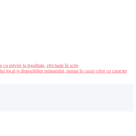
u privire la legalitate, efectuate în scris
ui local și dispozițiilor primarului, numai în cazul celor cu caracter