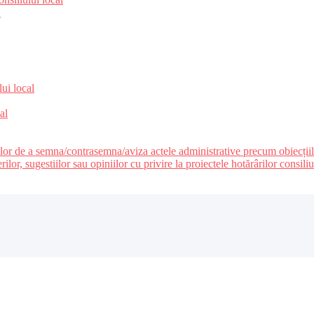
e
lui local
al
ilor de a semna/contrasemna/aviza actele administrative precum obiecțiile c
r, sugestiilor sau opiniilor cu privire la proiectele hotărârilor consiliul