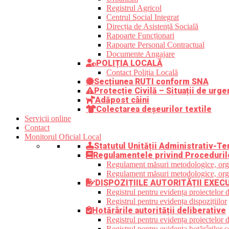
Registrul Agricol
Centrul Social Integrat
Direcția de Asistență Socială
Rapoarte Funcționari
Rapoarte Personal Contractual
Documente Angajare
POLIȚIA LOCALĂ
Contact Poliția Locală
Secțiunea RUTI conform SNA
Protecție Civilă – Situații de urge
Adăpost câini
Colectarea deșeurilor textile
Servicii online
Contact
Monitorul Oficial Local
Statutul Unității Administrativ-Ter
Regulamentele privind Proceduril
Regulament măsuri metodologice, organi
Regulament măsuri metodologice, organi
DISPOZIȚIILE AUTORITĂȚII EXEC
Registrul pentru evidența proiectelor d
Registrul pentru evidența dispozițiilor
Hotărârile autorității deliberative
Registrul pentru evidența proiectelor de
Registrul pentru evidența hotărârilor co