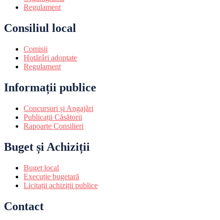
Regulament
Consiliul local
Comisii
Hotărâri adoptate
Regulament
Informații publice
Concursuri și Angajări
Publicații Căsătorii
Rapoarte Consilieri
Buget și Achiziții
Buget local
Execuție bugetară
Licitații achiziții publice
Contact