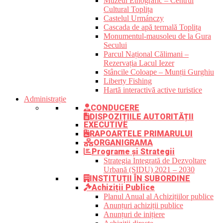
Muzeul Etnografic – Centrul
Cultural Toplița
Castelul Urmánczy
Cascada de apă termală Toplița
Monumentul-mausoleu de la Gura
Secului
Parcul Național Călimani –
Rezervația Lacul Iezer
Stâncile Coloape – Munții Gurghiu
Liberty Fishing
Hartă interactivă active turistice
Administrație
CONDUCERE
DISPOZIȚIILE AUTORITĂȚII
EXECUTIVE
RAPOARTELE PRIMARULUI
ORGANIGRAMA
Programe și Strategii
Strategia Integrată de Dezvoltare
Urbană (SIDU) 2021 – 2030
INSTITUȚII ÎN SUBORDINE
Achiziții Publice
Planul Anual al Achizițiilor publice
Anunțuri achiziții publice
Anunțuri de inițiere