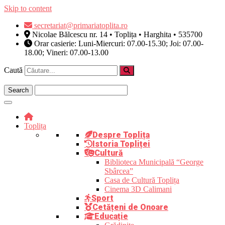
Skip to content
secretariat@primariatoplita.ro
Nicolae Bălcescu nr. 14 • Toplița • Harghita • 535700
Orar casierie: Luni-Miercuri: 07.00-15.30; Joi: 07.00-
18.00; Vineri: 07.00-13.00
Caută
Toplița
Despre Toplița
Istoria Topliței
Cultură
Biblioteca Municipală “George
Sbârcea”
Casa de Cultură Toplița
Cinema 3D Calimani
Sport
Cetățeni de Onoare
Educație