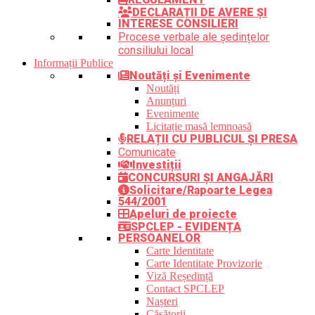
DECLARAȚII DE AVERE ȘI
INTERESE CONSILIERI
Procese verbale ale ședințelor
consiliului local
Informații Publice
Noutăți și Evenimente
Noutăți
Anunțuri
Evenimente
Licitație masă lemnoasă
RELAȚII CU PUBLICUL ȘI PRESA
Comunicate
Investiții
CONCURSURI ȘI ANGAJĂRI
Solicitare/Rapoarte Legea
544/2001
Apeluri de proiecte
SPCLEP - EVIDENȚA
PERSOANELOR
Carte Identitate
Carte Identitate Provizorie
Viză Reședință
Contact SPCLEP
Nașteri
Căsătorii