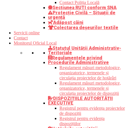
Contact Poliția Locală
Secțiunea RUTI conform SNA
Protecție Civilă – Situații de
urgență
Adăpost câini
Colectarea deșeurilor textile
Servicii online
Contact
Monitorul Oficial Local
Statutul Unității Administrativ-
Teritoriale
Regulamentele privind
Procedurile Administrative
Regulament măsuri metodologice,
organizatorice, termenele și
circulația proiectelor de hotărâri
Regulament măsuri metodologice,
organizatorice, termenele și
circulația proiectelor de dispoziții
DISPOZIȚIILE AUTORITĂȚII
EXECUTIVE
Registrul pentru evidența proiectelor
de dispoziții
Registrul pentru evidența
dispozițiilor