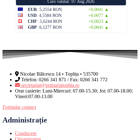
Curs valutar: 07 Aug 2026
EUR
: 5,2554 RON
+0,0041 ▲
USD
: 4,5584 RON
+0,0077 ▲
CHF
: 5,6244 RON
+0,0023 ▲
GBP
: 6,1277 RON
+0,0041 ▲
Nicolae Bălcescu 14 • Toplița • 535700
Telefon: 0266 341 871 / Fax: 0266 341 772
secretariat@primariatoplita.ro
Orar casierie: Luni-Miercuri: 07.00-15.30; Joi: 07.00-18.00;
Vineri:07.00-13.00
Formular contact
Administrație
Conducere
Organigrama