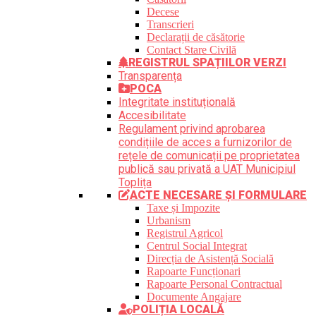
Decese
Transcrieri
Declarații de căsătorie
Contact Stare Civilă
REGISTRUL SPAȚIILOR VERZI
Transparența
POCA
Integritate instituțională
Accesibilitate
Regulament privind aprobarea
condițiile de acces a furnizorilor de
rețele de comunicații pe proprietatea
publică sau privată a UAT Municipiul
Toplița
ACTE NECESARE ȘI FORMULARE
Taxe și Impozite
Urbanism
Registrul Agricol
Centrul Social Integrat
Direcția de Asistență Socială
Rapoarte Funcționari
Rapoarte Personal Contractual
Documente Angajare
POLIȚIA LOCALĂ