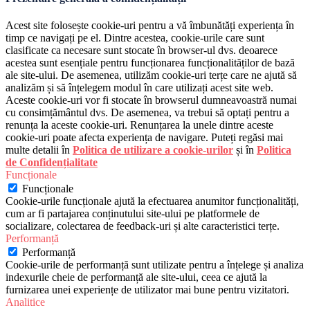
Acest site folosește cookie-uri pentru a vă îmbunătăți experiența în
timp ce navigați pe el. Dintre acestea, cookie-urile care sunt
clasificate ca necesare sunt stocate în browser-ul dvs. deoarece
acestea sunt esențiale pentru funcționarea funcționalităților de bază
ale site-ului. De asemenea, utilizăm cookie-uri terțe care ne ajută să
analizăm și să înțelegem modul în care utilizați acest site web.
Aceste cookie-uri vor fi stocate în browserul dumneavoastră numai
cu consimțământul dvs. De asemenea, va trebui să optați pentru a
renunța la aceste cookie-uri. Renunțarea la unele dintre aceste
cookie-uri poate afecta experiența de navigare. Puteți regăsi mai
multe detalii în
Politica de utilizare a cookie-urilor
și în
Politica
de Confidențialitate
Funcționale
Funcționale
Cookie-urile funcționale ajută la efectuarea anumitor funcționalități,
cum ar fi partajarea conținutului site-ului pe platformele de
socializare, colectarea de feedback-uri și alte caracteristici terțe.
Performanță
Performanță
Cookie-urile de performanță sunt utilizate pentru a înțelege și analiza
indexurile cheie de performanță ale site-ului, ceea ce ajută la
furnizarea unei experiențe de utilizator mai bune pentru vizitatori.
Analitice