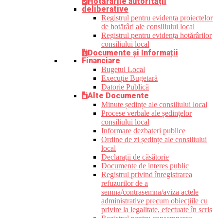
Hotărârile autorității
deliberative
Registrul pentru evidența proiectelor
de hotărâri ale consiliului local
Registrul pentru evidența hotărârilor
consiliului local
Documente și Informații
Financiare
Bugetul Local
Execuție Bugetară
Datorie Publică
Alte Documente
Minute ședințe ale consiliului local
Procese verbale ale ședințelor
consiliului local
Informare dezbateri publice
Ordine de zi ședințe ale consiliului
local
Declarații de căsătorie
Documente de interes public
Registrul privind înregistrarea
refuzurilor de a
semna/contrasemna/aviza actele
administrative precum obiecțiile cu
privire la legalitate, efectuate în scris