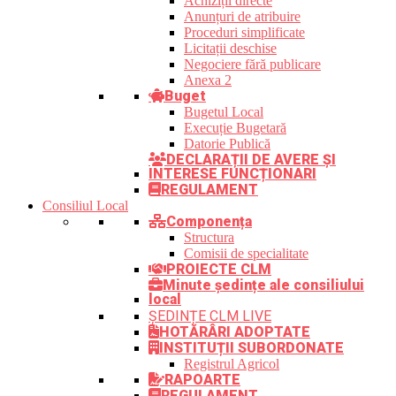
Achiziții directe
Anunțuri de atribuire
Proceduri simplificate
Licitații deschise
Negociere fără publicare
Anexa 2
Buget
Bugetul Local
Execuție Bugetară
Datorie Publică
DECLARAȚII DE AVERE ȘI
INTERESE FUNCȚIONARI
REGULAMENT
Consiliul Local
Componența
Structura
Comisii de specialitate
PROIECTE CLM
Minute ședințe ale consiliului
local
ȘEDINȚE CLM LIVE
HOTĂRÂRI ADOPTATE
INSTITUȚII SUBORDONATE
Registrul Agricol
RAPOARTE
REGULAMENT