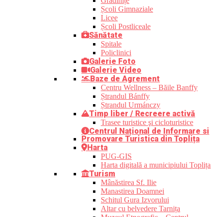
Grădinițe
Școli Gimnaziale
Licee
Școli Postliceale
Sănătate
Spitale
Policlinici
Galerie Foto
Galerie Video
Baze de Agrement
Centru Wellness – Băile Banffy
Ștrandul Bánffy
Ștrandul Urmánczy
Timp liber / Recreere activă
Trasee turistice şi cicloturistice
Centrul Național de Informare si
Promovare Turistica din Toplița
Harta
PUG-GIS
Harta digitală a municipiului Toplița
Turism
Mânăstirea Sf. Ilie
Manastirea Doamnei
Schitul Gura Izvorului
Altar cu belvedere Tarnița