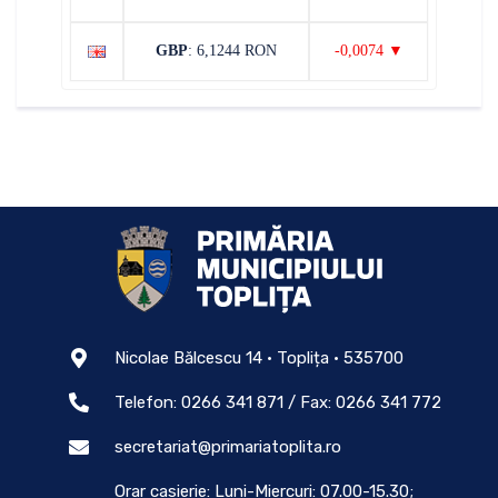
GBP
: 6,1244 RON
-0,0074 ▼
Nicolae Bălcescu 14 • Toplița • 535700
Telefon: 0266 341 871 / Fax: 0266 341 772
secretariat@primariatoplita.ro
Orar casierie: Luni-Miercuri: 07.00-15.30;