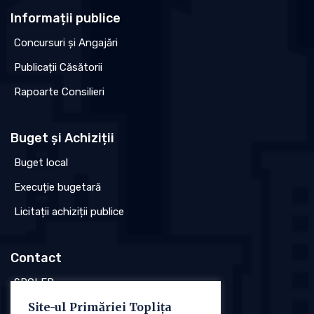
Informații publice
Concursuri și Angajări
Publicații Căsătorii
Rapoarte Consilieri
Buget și Achiziții
Buget local
Execuție bugetară
Licitații achiziții publice
Contact
SPCLEP
Site-ul Primăriei Toplița
Stare civilă