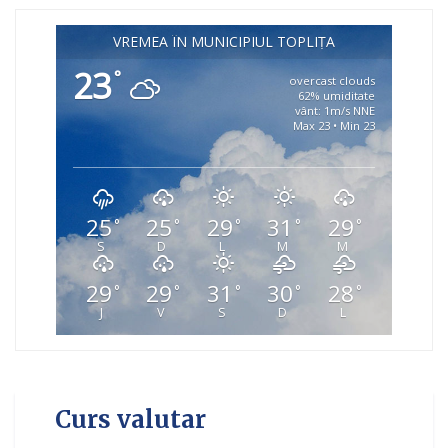
VREMEA ÎN MUNICIPIUL TOPLIȚA
23
°
overcast clouds
62% umiditate
vânt: 1m/s NNE
Max 23 • Min 23
25
25
29
31
29
°
°
°
°
°
S
D
L
M
M
29
29
31
30
28
°
°
°
°
°
J
V
S
D
L
Curs valutar