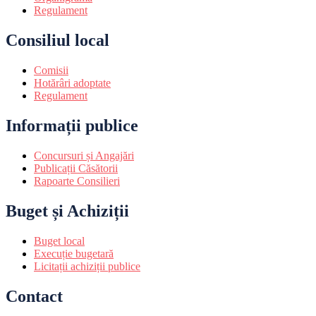
Regulament
Consiliul local
Comisii
Hotărâri adoptate
Regulament
Informații publice
Concursuri și Angajări
Publicații Căsătorii
Rapoarte Consilieri
Buget și Achiziții
Buget local
Execuție bugetară
Licitații achiziții publice
Contact