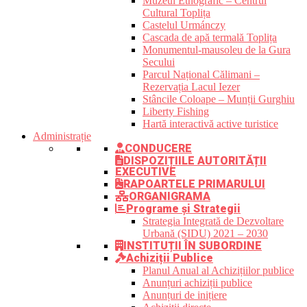
Muzeul Etnografic – Centrul
Cultural Toplița
Castelul Urmánczy
Cascada de apă termală Toplița
Monumentul-mausoleu de la Gura
Secului
Parcul Național Călimani –
Rezervația Lacul Iezer
Stâncile Coloape – Munții Gurghiu
Liberty Fishing
Hartă interactivă active turistice
Administrație
CONDUCERE
DISPOZIȚIILE AUTORITĂȚII
EXECUTIVE
RAPOARTELE PRIMARULUI
ORGANIGRAMA
Programe și Strategii
Strategia Integrată de Dezvoltare
Urbană (SIDU) 2021 – 2030
INSTITUȚII ÎN SUBORDINE
Achiziții Publice
Planul Anual al Achizițiilor publice
Anunțuri achiziții publice
Anunțuri de inițiere