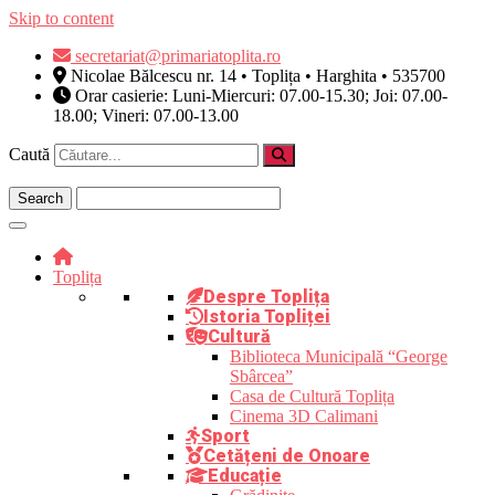
Skip to content
secretariat@primariatoplita.ro
Nicolae Bălcescu nr. 14 • Toplița • Harghita • 535700
Orar casierie: Luni-Miercuri: 07.00-15.30; Joi: 07.00-
18.00; Vineri: 07.00-13.00
Caută
Toplița
Despre Toplița
Istoria Topliței
Cultură
Biblioteca Municipală “George
Sbârcea”
Casa de Cultură Toplița
Cinema 3D Calimani
Sport
Cetățeni de Onoare
Educație