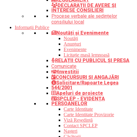
DECLARAȚII DE AVERE ȘI
INTERESE CONSILIERI
Procese verbale ale ședințelor
consiliului local
Informații Publice
Noutăți și Evenimente
Noutăți
Anunțuri
Evenimente
Licitație masă lemnoasă
RELAȚII CU PUBLICUL ȘI PRESA
Comunicate
Investiții
CONCURSURI ȘI ANGAJĂRI
Solicitare/Rapoarte Legea
544/2001
Apeluri de proiecte
SPCLEP - EVIDENȚA
PERSOANELOR
Carte Identitate
Carte Identitate Provizorie
Viză Reședință
Contact SPCLEP
Nașteri
Căsătorii