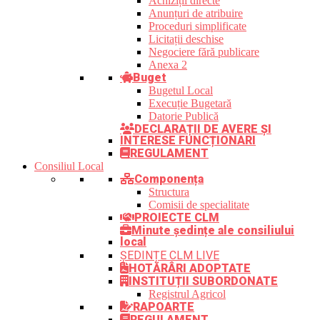
Achiziții directe
Anunțuri de atribuire
Proceduri simplificate
Licitații deschise
Negociere fără publicare
Anexa 2
Buget
Bugetul Local
Execuție Bugetară
Datorie Publică
DECLARAȚII DE AVERE ȘI
INTERESE FUNCȚIONARI
REGULAMENT
Consiliul Local
Componența
Structura
Comisii de specialitate
PROIECTE CLM
Minute ședințe ale consiliului
local
ȘEDINȚE CLM LIVE
HOTĂRÂRI ADOPTATE
INSTITUȚII SUBORDONATE
Registrul Agricol
RAPOARTE
REGULAMENT