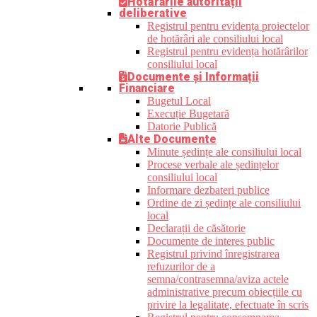
Hotărârile autorității
deliberative
Registrul pentru evidența proiectelor
de hotărâri ale consiliului local
Registrul pentru evidența hotărârilor
consiliului local
Documente și Informații
Financiare
Bugetul Local
Execuție Bugetară
Datorie Publică
Alte Documente
Minute ședințe ale consiliului local
Procese verbale ale ședințelor
consiliului local
Informare dezbateri publice
Ordine de zi ședințe ale consiliului
local
Declarații de căsătorie
Documente de interes public
Registrul privind înregistrarea
refuzurilor de a
semna/contrasemna/aviza actele
administrative precum obiecțiile cu
privire la legalitate, efectuate în scris