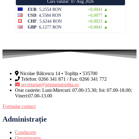
Curs valutar: 07 Aug 2026
EUR
: 5,2554 RON
+0,0041 ▲
USD
: 4,5584 RON
+0,0077 ▲
CHF
: 5,6244 RON
+0,0023 ▲
GBP
: 6,1277 RON
+0,0041 ▲
Nicolae Bălcescu 14 • Toplița • 535700
Telefon: 0266 341 871 / Fax: 0266 341 772
secretariat@primariatoplita.ro
Orar casierie: Luni-Miercuri: 07.00-15.30; Joi: 07.00-18.00;
Vineri:07.00-13.00
Formular contact
Administrație
Conducere
Organigrama