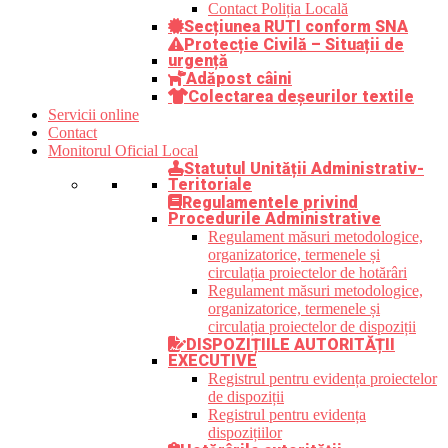
Contact Poliția Locală
Secțiunea RUTI conform SNA
Protecție Civilă – Situații de
urgență
Adăpost câini
Colectarea deșeurilor textile
Servicii online
Contact
Monitorul Oficial Local
Statutul Unității Administrativ-
Teritoriale
Regulamentele privind
Procedurile Administrative
Regulament măsuri metodologice,
organizatorice, termenele și
circulația proiectelor de hotărâri
Regulament măsuri metodologice,
organizatorice, termenele și
circulația proiectelor de dispoziții
DISPOZIȚIILE AUTORITĂȚII
EXECUTIVE
Registrul pentru evidența proiectelor
de dispoziții
Registrul pentru evidența
dispozițiilor