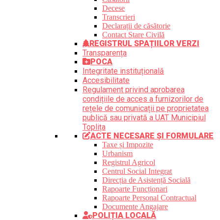
Decese
Transcrieri
Declarații de căsătorie
Contact Stare Civilă
REGISTRUL SPAȚIILOR VERZI
Transparența
POCA
Integritate instituțională
Accesibilitate
Regulament privind aprobarea
condițiile de acces a furnizorilor de
rețele de comunicații pe proprietatea
publică sau privată a UAT Municipiul
Toplița
ACTE NECESARE ȘI FORMULARE
Taxe și Impozite
Urbanism
Registrul Agricol
Centrul Social Integrat
Direcția de Asistență Socială
Rapoarte Funcționari
Rapoarte Personal Contractual
Documente Angajare
POLIȚIA LOCALĂ