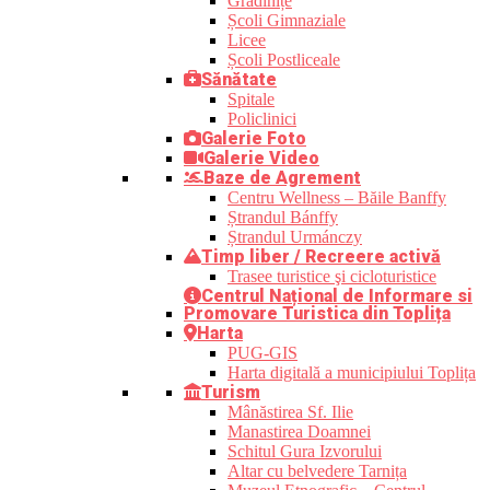
Grădinițe
Școli Gimnaziale
Licee
Școli Postliceale
Sănătate
Spitale
Policlinici
Galerie Foto
Galerie Video
Baze de Agrement
Centru Wellness – Băile Banffy
Ștrandul Bánffy
Ștrandul Urmánczy
Timp liber / Recreere activă
Trasee turistice şi cicloturistice
Centrul Național de Informare si
Promovare Turistica din Toplița
Harta
PUG-GIS
Harta digitală a municipiului Toplița
Turism
Mânăstirea Sf. Ilie
Manastirea Doamnei
Schitul Gura Izvorului
Altar cu belvedere Tarnița