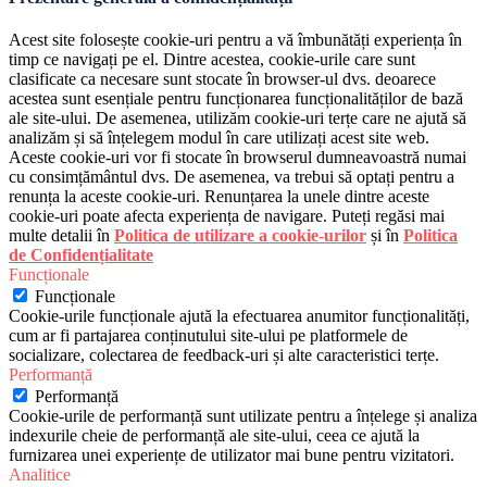
Acest site folosește cookie-uri pentru a vă îmbunătăți experiența în
timp ce navigați pe el. Dintre acestea, cookie-urile care sunt
clasificate ca necesare sunt stocate în browser-ul dvs. deoarece
acestea sunt esențiale pentru funcționarea funcționalităților de bază
ale site-ului. De asemenea, utilizăm cookie-uri terțe care ne ajută să
analizăm și să înțelegem modul în care utilizați acest site web.
Aceste cookie-uri vor fi stocate în browserul dumneavoastră numai
cu consimțământul dvs. De asemenea, va trebui să optați pentru a
renunța la aceste cookie-uri. Renunțarea la unele dintre aceste
cookie-uri poate afecta experiența de navigare. Puteți regăsi mai
multe detalii în
Politica de utilizare a cookie-urilor
și în
Politica
de Confidențialitate
Funcționale
Funcționale
Cookie-urile funcționale ajută la efectuarea anumitor funcționalități,
cum ar fi partajarea conținutului site-ului pe platformele de
socializare, colectarea de feedback-uri și alte caracteristici terțe.
Performanță
Performanță
Cookie-urile de performanță sunt utilizate pentru a înțelege și analiza
indexurile cheie de performanță ale site-ului, ceea ce ajută la
furnizarea unei experiențe de utilizator mai bune pentru vizitatori.
Analitice