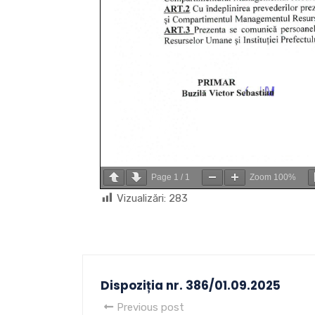
Page
1
/
1
Zoom
100%
Vizualizări:
283
Dispoziția nr. 386/01.09.2025
Previous post