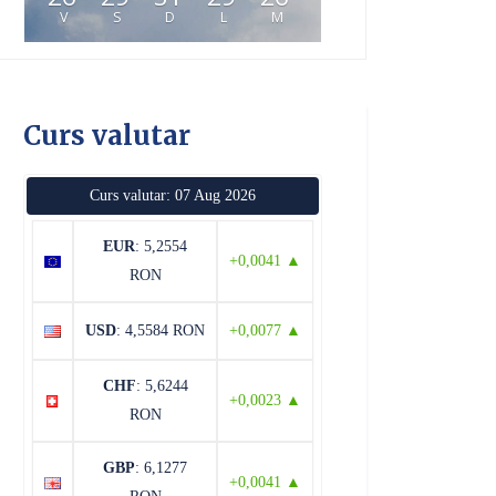
V
S
D
L
M
Curs valutar
Curs valutar: 07 Aug 2026
EUR
: 5,2554
+0,0041 ▲
RON
USD
: 4,5584 RON
+0,0077 ▲
CHF
: 5,6244
+0,0023 ▲
RON
GBP
: 6,1277
+0,0041 ▲