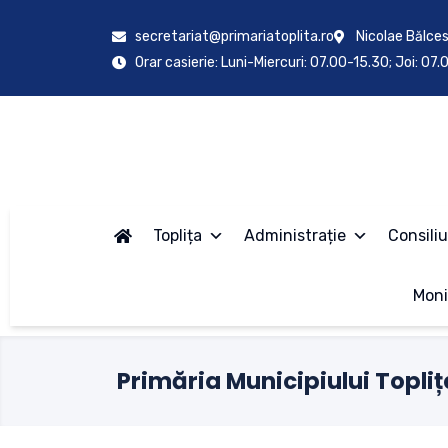
secretariat@primariatoplita.ro
Nicolae Bălces
Orar casierie: Luni-Miercuri: 07.00-15.30; Joi: 07
Toplița
Administrație
Consiliu
Moni
Primăria Municipiului Topliț