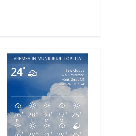
VREMEA ÎN MUNICIPIUL TOPLIȚA
24
°
few clouds
62% umiditate
vânt: 2m/s NE
Max 24 • Min 24
26
28
30
27
25
°
°
°
°
°
D
L
M
M
J
26
29
31
29
26
°
°
°
°
°