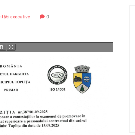
rității executive
0