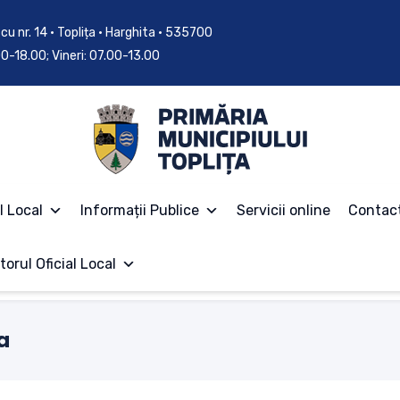
cu nr. 14 • Toplița • Harghita • 535700
.00-18.00; Vineri: 07.00-13.00
l Local
Informații Publice
Servicii online
Contac
torul Oficial Local
a