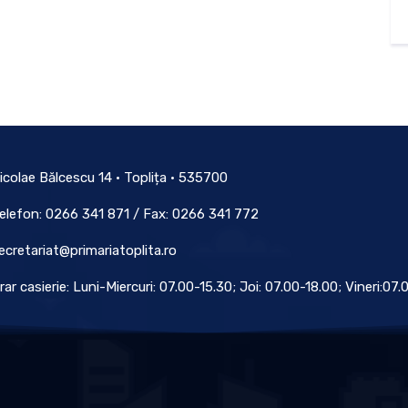
icolae Bălcescu 14 • Toplița • 535700
elefon: 0266 341 871 / Fax: 0266 341 772
ecretariat@primariatoplita.ro
rar casierie: Luni-Miercuri: 07.00-15.30; Joi: 07.00-18.00; Vineri:07