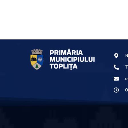
N
T
s
O