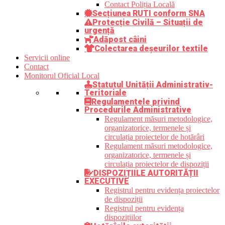
Contact Poliția Locală
Secțiunea RUTI conform SNA
Protecție Civilă – Situații de
urgență
Adăpost câini
Colectarea deșeurilor textile
Servicii online
Contact
Monitorul Oficial Local
Statutul Unității Administrativ-
Teritoriale
Regulamentele privind
Procedurile Administrative
Regulament măsuri metodologice,
organizatorice, termenele și
circulația proiectelor de hotărâri
Regulament măsuri metodologice,
organizatorice, termenele și
circulația proiectelor de dispoziții
DISPOZIȚIILE AUTORITĂȚII
EXECUTIVE
Registrul pentru evidența proiectelor
de dispoziții
Registrul pentru evidența
dispozițiilor