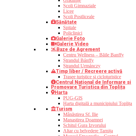
Grădinițe
Școli Gimnaziale
Licee
Școli Postliceale
Sănătate
Spitale
Policlinici
Galerie Foto
Galerie Video
Baze de Agrement
Centru Wellness – Băile Banffy
Ștrandul Bánffy
Ștrandul Urmánczy
Timp liber / Recreere activă
Trasee turistice şi cicloturistice
Centrul Național de Informare si
Promovare Turistica din Toplița
Harta
PUG-GIS
Harta digitală a municipiului Toplița
Turism
Mânăstirea Sf. Ilie
Manastirea Doamnei
Schitul Gura Izvorului
Altar cu belvedere Tarnița