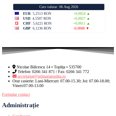
Curs valutar: 06 Aug 2026
EUR
: 5,2513 RON
+0,0024 ▲
USD
: 4,5507 RON
+0,0027 ▲
CHF
: 5,6221 RON
+0,0011 ▲
GBP
: 6,1236 RON
-0,0008 ▼
Nicolae Bălcescu 14 • Toplița • 535700
Telefon: 0266 341 871 / Fax: 0266 341 772
secretariat@primariatoplita.ro
Orar casierie: Luni-Miercuri: 07.00-15.30; Joi: 07.00-18.00;
Vineri:07.00-13.00
Formular contact
Administrație