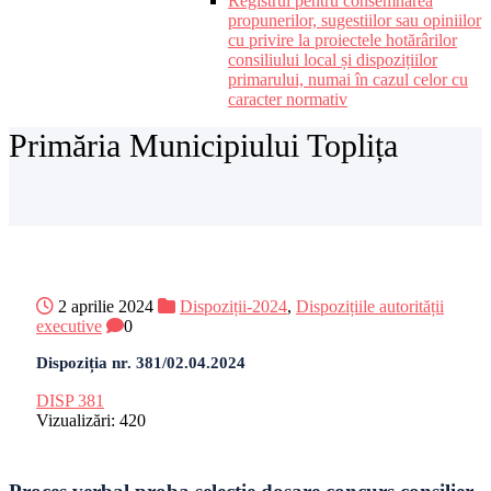
Registrul pentru consemnarea
propunerilor, sugestiilor sau opiniilor
cu privire la proiectele hotărârilor
consiliului local și dispozițiilor
primarului, numai în cazul celor cu
caracter normativ
Primăria Municipiului Toplița
2 aprilie 2024
Dispoziții-2024
,
Dispozițiile autorității
executive
0
Dispoziția nr. 381/02.04.2024
DISP 381
Vizualizări:
420