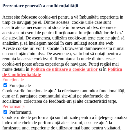
Prezentare generală a confidențialității
Acest site folosește cookie-uri pentru a vă îmbunătăți experiența în
timp ce navigați pe el. Dintre acestea, cookie-urile care sunt
clasificate ca necesare sunt stocate în browser-ul dvs. deoarece
acestea sunt esențiale pentru funcționarea funcționalităților de bază
ale site-ului. De asemenea, utilizăm cookie-uri terțe care ne ajută să
analizăm și să înțelegem modul în care utilizați acest site web.
Aceste cookie-uri vor fi stocate în browserul dumneavoastră numai
cu consimțământul dvs. De asemenea, va trebui să optați pentru a
renunța la aceste cookie-uri. Renunțarea la unele dintre aceste
cookie-uri poate afecta experiența de navigare. Puteți regăsi mai
multe detalii în
Politica de utilizare a cookie-urilor
și în
Politica
de Confidențialitate
Funcționale
Funcționale
Cookie-urile funcționale ajută la efectuarea anumitor funcționalități,
cum ar fi partajarea conținutului site-ului pe platformele de
socializare, colectarea de feedback-uri și alte caracteristici terțe.
Performanță
Performanță
Cookie-urile de performanță sunt utilizate pentru a înțelege și analiza
indexurile cheie de performanță ale site-ului, ceea ce ajută la
furnizarea unei experiențe de utilizator mai bune pentru vizitatori.