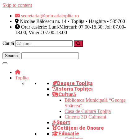
Skip to content
secretariat@primariatoplita.ro
Nicolae Bălcescu nr. 14 • Toplița • Harghita • 535700
Orar casierie: Luni-Miercuri: 07.00-15.30; Joi: 07.00-
18.00; Vineri: 07.00-13.00
Caută
Toplița
Despre Toplița
Istoria Topliței
Cultură
Biblioteca Municipală “George
Sbârcea”
Casa de Cultură Toplița
Cinema 3D Calimani
Sport
Cetățeni de Onoare
Educație