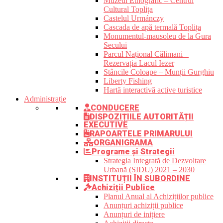
Muzeul Etnografic – Centrul
Cultural Toplița
Castelul Urmánczy
Cascada de apă termală Toplița
Monumentul-mausoleu de la Gura
Secului
Parcul Național Călimani –
Rezervația Lacul Iezer
Stâncile Coloape – Munții Gurghiu
Liberty Fishing
Hartă interactivă active turistice
Administrație
CONDUCERE
DISPOZIȚIILE AUTORITĂȚII
EXECUTIVE
RAPOARTELE PRIMARULUI
ORGANIGRAMA
Programe și Strategii
Strategia Integrată de Dezvoltare
Urbană (SIDU) 2021 – 2030
INSTITUȚII ÎN SUBORDINE
Achiziții Publice
Planul Anual al Achizițiilor publice
Anunțuri achiziții publice
Anunțuri de inițiere