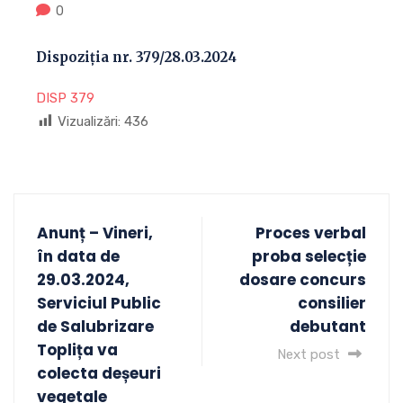
0
Dispoziția nr. 379/28.03.2024
DISP 379
Vizualizări:
436
Anunț – Vineri,
Proces verbal
în data de
proba selecție
29.03.2024,
dosare concurs
Serviciul Public
consilier
de Salubrizare
debutant
Toplița va
Next post
colecta deșeuri
vegetale