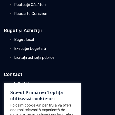
Publicații Căsătorii
Rapoarte Consilieri
Buget și Achiziții
Buget local
Execuție bugetară
Licitații achiziții publice
Contact
SPCLEP
Site-ul Primăriei Toplița
Stare civilă
utilizează cookie-uri
Poliția locală
Folosim cookie-uri pentru a vă oferi
cea mai relevantă experiență de
navigare, amintindu-vă preferințele și