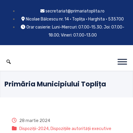
secretariat@primariatoplita.ro
Nicolae Bălcescu nr. 14 • Toplița • Harghita • 535700
Orar casierie: Luni-Miercuri: 07.00-15.30; Joi: 07.00-
18.00; Vineri: 07.00-13.00
Primăria Municipiului Toplița
28 martie 2024
Dispoziții-2024
,
Dispozițiile autorității executive