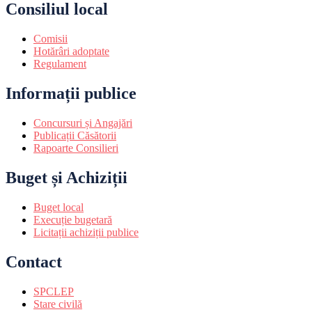
Consiliul local
Comisii
Hotărâri adoptate
Regulament
Informații publice
Concursuri și Angajări
Publicații Căsătorii
Rapoarte Consilieri
Buget și Achiziții
Buget local
Execuție bugetară
Licitații achiziții publice
Contact
SPCLEP
Stare civilă