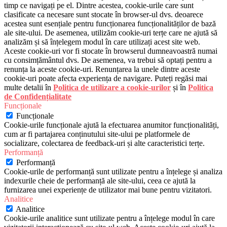
timp ce navigați pe el. Dintre acestea, cookie-urile care sunt
clasificate ca necesare sunt stocate în browser-ul dvs. deoarece
acestea sunt esențiale pentru funcționarea funcționalităților de bază
ale site-ului. De asemenea, utilizăm cookie-uri terțe care ne ajută să
analizăm și să înțelegem modul în care utilizați acest site web.
Aceste cookie-uri vor fi stocate în browserul dumneavoastră numai
cu consimțământul dvs. De asemenea, va trebui să optați pentru a
renunța la aceste cookie-uri. Renunțarea la unele dintre aceste
cookie-uri poate afecta experiența de navigare. Puteți regăsi mai
multe detalii în
Politica de utilizare a cookie-urilor
și în
Politica
de Confidențialitate
Funcționale
Funcționale
Cookie-urile funcționale ajută la efectuarea anumitor funcționalități,
cum ar fi partajarea conținutului site-ului pe platformele de
socializare, colectarea de feedback-uri și alte caracteristici terțe.
Performanță
Performanță
Cookie-urile de performanță sunt utilizate pentru a înțelege și analiza
indexurile cheie de performanță ale site-ului, ceea ce ajută la
furnizarea unei experiențe de utilizator mai bune pentru vizitatori.
Analitice
Analitice
Cookie-urile analitice sunt utilizate pentru a înțelege modul în care