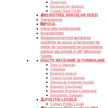
Transcrieri
Declarații de căsătorie
Contact Stare Civilă
REGISTRUL SPAȚIILOR VERZI
Transparența
POCA
Integritate instituțională
Accesibilitate
Regulament privind aprobarea
condițiile de acces a furnizorilor de
rețele de comunicații pe proprietatea
publică sau privată a UAT Municipiul
Toplița
ACTE NECESARE ȘI FORMULARE
Taxe și Impozite
Urbanism
Registrul Agricol
Centrul Social Integrat
Direcția de Asistență Socială
Rapoarte Funcționari
Rapoarte Personal Contractual
Documente Angajare
POLIȚIA LOCALĂ
Contact Poliția Locală