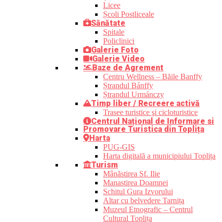
Licee
Școli Postliceale
Sănătate
Spitale
Policlinici
Galerie Foto
Galerie Video
Baze de Agrement
Centru Wellness – Băile Banffy
Ștrandul Bánffy
Ștrandul Urmánczy
Timp liber / Recreere activă
Trasee turistice şi cicloturistice
Centrul Național de Informare si
Promovare Turistica din Toplița
Harta
PUG-GIS
Harta digitală a municipiului Toplița
Turism
Mânăstirea Sf. Ilie
Manastirea Doamnei
Schitul Gura Izvorului
Altar cu belvedere Tarnița
Muzeul Etnografic – Centrul
Cultural Toplița