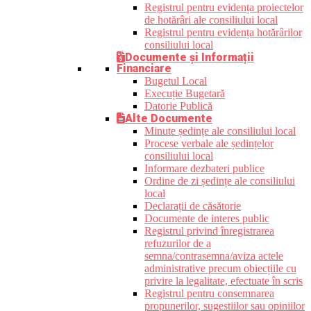
Registrul pentru evidența proiectelor
de hotărâri ale consiliului local
Registrul pentru evidența hotărârilor
consiliului local
Documente și Informații
Financiare
Bugetul Local
Execuție Bugetară
Datorie Publică
Alte Documente
Minute ședințe ale consiliului local
Procese verbale ale ședințelor
consiliului local
Informare dezbateri publice
Ordine de zi ședințe ale consiliului
local
Declarații de căsătorie
Documente de interes public
Registrul privind înregistrarea
refuzurilor de a
semna/contrasemna/aviza actele
administrative precum obiecțiile cu
privire la legalitate, efectuate în scris
Registrul pentru consemnarea
propunerilor, sugestiilor sau opiniilor