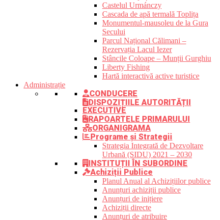
Castelul Urmánczy
Cascada de apă termală Toplița
Monumentul-mausoleu de la Gura
Secului
Parcul Național Călimani –
Rezervația Lacul Iezer
Stâncile Coloape – Munții Gurghiu
Liberty Fishing
Hartă interactivă active turistice
Administrație
CONDUCERE
DISPOZIȚIILE AUTORITĂȚII
EXECUTIVE
RAPOARTELE PRIMARULUI
ORGANIGRAMA
Programe și Strategii
Strategia Integrată de Dezvoltare
Urbană (SIDU) 2021 – 2030
INSTITUȚII ÎN SUBORDINE
Achiziții Publice
Planul Anual al Achizițiilor publice
Anunțuri achiziții publice
Anunțuri de inițiere
Achiziții directe
Anunțuri de atribuire