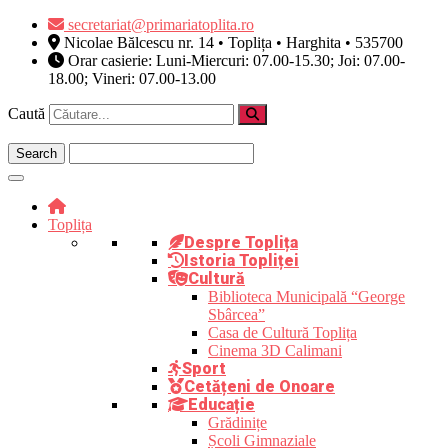
Skip
secretariat@primariatoplita.ro
to
Nicolae Bălcescu nr. 14 • Toplița • Harghita • 535700
content
Orar casierie: Luni-Miercuri: 07.00-15.30; Joi: 07.00-
18.00; Vineri: 07.00-13.00
Caută
Toplița
Despre Toplița
Istoria Topliței
Cultură
Biblioteca Municipală “George
Sbârcea”
Casa de Cultură Toplița
Cinema 3D Calimani
Sport
Cetățeni de Onoare
Educație
Grădinițe
Școli Gimnaziale