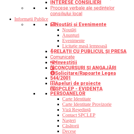
INTERESE CONSILIERI
Procese verbale ale ședințelor
consiliului local
Informații Publice
Noutăți și Evenimente
Noutăți
Anunțuri
Evenimente
Licitație masă lemnoasă
RELAȚII CU PUBLICUL ȘI PRESA
Comunicate
Investiții
CONCURSURI ȘI ANGAJĂRI
Solicitare/Rapoarte Legea
544/2001
Apeluri de proiecte
SPCLEP - EVIDENȚA
PERSOANELOR
Carte Identitate
Carte Identitate Provizorie
Viză Reședință
Contact SPCLEP
Nașteri
Căsătorii
Decese