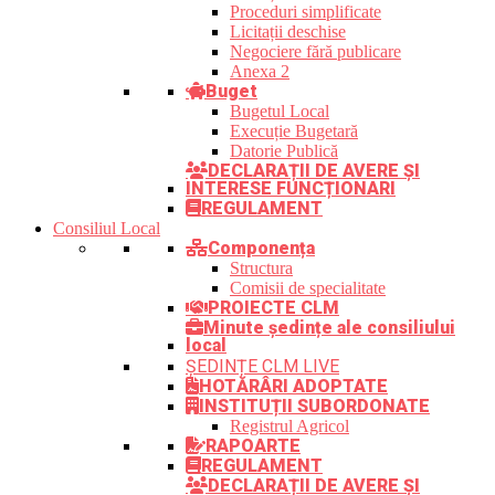
Proceduri simplificate
Licitații deschise
Negociere fără publicare
Anexa 2
Buget
Bugetul Local
Execuție Bugetară
Datorie Publică
DECLARAȚII DE AVERE ȘI
INTERESE FUNCȚIONARI
REGULAMENT
Consiliul Local
Componența
Structura
Comisii de specialitate
PROIECTE CLM
Minute ședințe ale consiliului
local
ȘEDINȚE CLM LIVE
HOTĂRÂRI ADOPTATE
INSTITUȚII SUBORDONATE
Registrul Agricol
RAPOARTE
REGULAMENT
DECLARAȚII DE AVERE ȘI