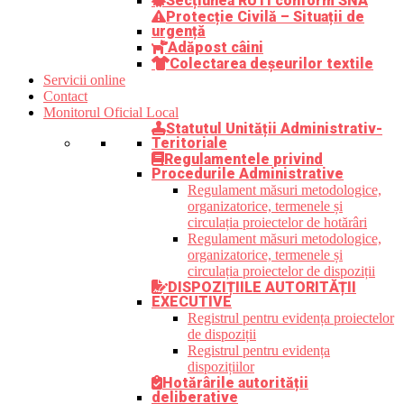
Secțiunea RUTI conform SNA
Protecție Civilă – Situații de
urgență
Adăpost câini
Colectarea deșeurilor textile
Servicii online
Contact
Monitorul Oficial Local
Statutul Unității Administrativ-
Teritoriale
Regulamentele privind
Procedurile Administrative
Regulament măsuri metodologice,
organizatorice, termenele și
circulația proiectelor de hotărâri
Regulament măsuri metodologice,
organizatorice, termenele și
circulația proiectelor de dispoziții
DISPOZIȚIILE AUTORITĂȚII
EXECUTIVE
Registrul pentru evidența proiectelor
de dispoziții
Registrul pentru evidența
dispozițiilor
Hotărârile autorității
deliberative