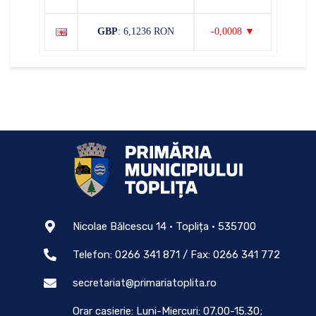
GBP
: 6,1236 RON
-0,0008 ▼
Nicolae Bălcescu 14 • Toplița • 535700
Telefon: 0266 341 871 / Fax: 0266 341 772
secretariat@primariatoplita.ro
Orar casierie: Luni-Miercuri: 07.00-15.30;