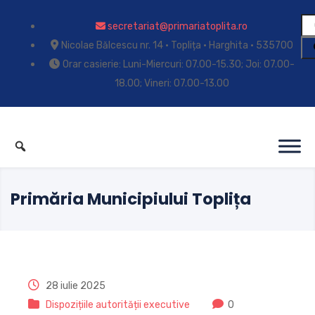
secretariat@primariatoplita.ro
Nicolae Bălcescu nr. 14 • Toplița • Harghita • 535700
Orar casierie: Luni-Miercuri: 07.00-15.30; Joi: 07.00-
18.00; Vineri: 07.00-13.00
Primăria Municipiului Toplița
28 iulie 2025
Dispozițiile autorității executive
0