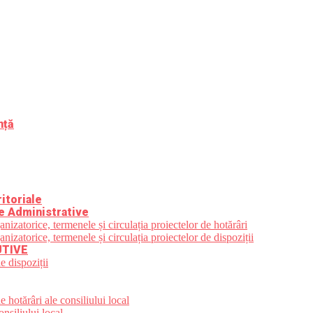
nță
itoriale
e Administrative
zatorice, termenele și circulația proiectelor de hotărâri
zatorice, termenele și circulația proiectelor de dispoziții
UTIVE
e dispoziții
 hotărâri ale consiliului local
nsiliului local