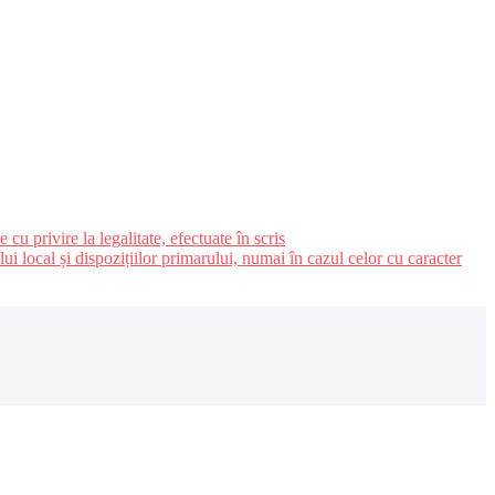
u privire la legalitate, efectuate în scris
ui local și dispozițiilor primarului, numai în cazul celor cu caracter