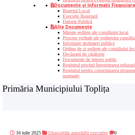
Documente și Informații Financiar
Bugetul Local
Execuție Bugetară
Datorie Publică
Alte Documente
Minute ședințe ale consiliului local
Procese verbale ale ședințelor consiliu
Informare dezbateri publice
Ordine de zi ședințe ale consiliului loc
Declarații de căsătorie
Documente de interes public
Registrul privind înregistrarea refuzur
Registrul pentru consemnarea propunerilo
normativ
Primăria Municipiului Toplița
16 iulie 2025
Dispozițiile autorității executive
0