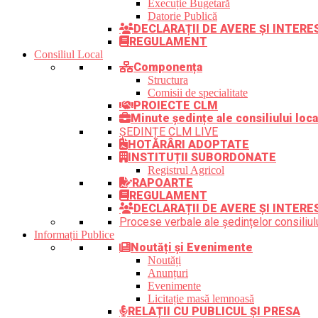
Execuție Bugetară
Datorie Publică
DECLARAȚII DE AVERE ȘI INTER
REGULAMENT
Consiliul Local
Componența
Structura
Comisii de specialitate
PROIECTE CLM
Minute ședințe ale consiliului loca
ȘEDINȚE CLM LIVE
HOTĂRÂRI ADOPTATE
INSTITUȚII SUBORDONATE
Registrul Agricol
RAPOARTE
REGULAMENT
DECLARAȚII DE AVERE ȘI INTERE
Procese verbale ale ședințelor consiliulu
Informații Publice
Noutăți și Evenimente
Noutăți
Anunțuri
Evenimente
Licitație masă lemnoasă
RELAȚII CU PUBLICUL ȘI PRESA