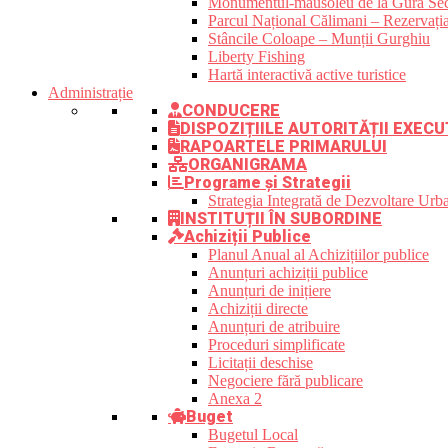
Monumentul-mausoleu de la Gura Sec
Parcul Național Călimani – Rezervația
Stâncile Coloape – Munții Gurghiu
Liberty Fishing
Hartă interactivă active turistice
Administrație
CONDUCERE
DISPOZIȚIILE AUTORITĂȚII EXECU
RAPOARTELE PRIMARULUI
ORGANIGRAMA
Programe și Strategii
Strategia Integrată de Dezvoltare Ur
INSTITUȚII ÎN SUBORDINE
Achiziții Publice
Planul Anual al Achizițiilor publice
Anunțuri achiziții publice
Anunțuri de inițiere
Achiziții directe
Anunțuri de atribuire
Proceduri simplificate
Licitații deschise
Negociere fără publicare
Anexa 2
Buget
Bugetul Local