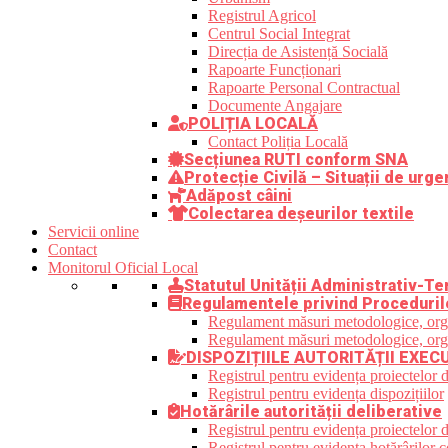
Registrul Agricol
Centrul Social Integrat
Direcția de Asistență Socială
Rapoarte Funcționari
Rapoarte Personal Contractual
Documente Angajare
POLIȚIA LOCALĂ
Contact Poliția Locală
Secțiunea RUTI conform SNA
Protecție Civilă – Situații de urge
Adăpost câini
Colectarea deșeurilor textile
Servicii online
Contact
Monitorul Oficial Local
Statutul Unității Administrativ-Ter
Regulamentele privind Proceduril
Regulament măsuri metodologice, organi
Regulament măsuri metodologice, organi
DISPOZIȚIILE AUTORITĂȚII EXEC
Registrul pentru evidența proiectelor d
Registrul pentru evidența dispozițiilor
Hotărârile autorității deliberative
Registrul pentru evidența proiectelor de
Registrul pentru evidența hotărârilor co