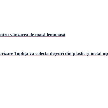
 pentru vânzarea de masă lemnoasă
rizare Toplița va colecta deșeuri din plastic și metal uș