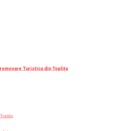
romovare Turistica din Toplița
Toplița