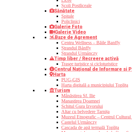
Licee
Școli Postliceale
Sănătate
Spitale
Policlinici
Galerie Foto
Galerie Video
Baze de Agrement
Centru Wellness – Băile Banffy
Ștrandul Bánffy
Ștrandul Urmánczy
Timp liber / Recreere activă
Trasee turistice şi cicloturistice
Centrul Național de Informare si P
Harta
PUG-GIS
Harta digitală a municipiului Toplița
Turism
Mânăstirea Sf. Ilie
Manastirea Doamnei
Schitul Gura Izvorului
Altar cu belvedere Tarnița
Muzeul Etnografic – Centrul Cultural 
Castelul Urmánczy
Cascada de apă termală Toplița