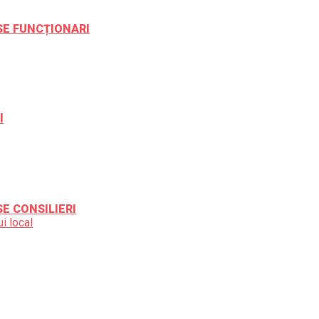
ESE FUNCȚIONARI
l
SE CONSILIERI
i local