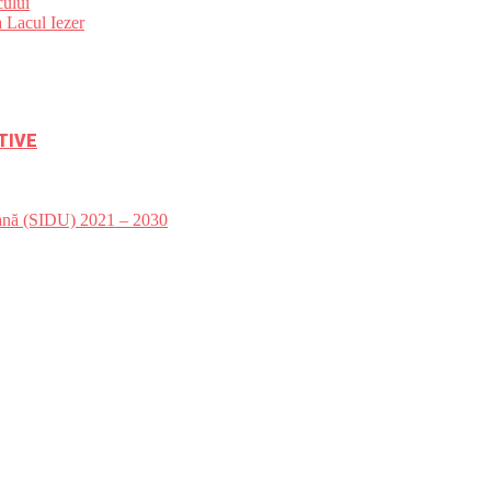
ului
 Lacul Iezer
TIVE
bană (SIDU) 2021 – 2030