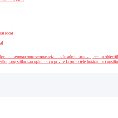
e
lui local
al
ilor de a semna/contrasemna/aviza actele administrative precum obiecțiile c
r, sugestiilor sau opiniilor cu privire la proiectele hotărârilor consiliul