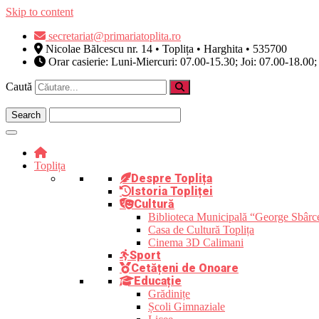
Skip to content
secretariat@primariatoplita.ro
Nicolae Bălcescu nr. 14 • Toplița • Harghita • 535700
Orar casierie: Luni-Miercuri: 07.00-15.30; Joi: 07.00-18.00;
Caută
Toplița
Despre Toplița
Istoria Topliței
Cultură
Biblioteca Municipală “George Sbârc
Casa de Cultură Toplița
Cinema 3D Calimani
Sport
Cetățeni de Onoare
Educație
Grădinițe
Școli Gimnaziale