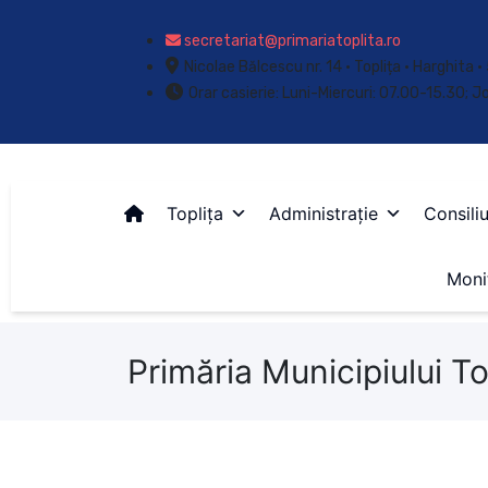
secretariat@primariatoplita.ro
Nicolae Bălcescu nr. 14 • Toplița • Harghita
Orar casierie: Luni-Miercuri: 07.00-15.30; J
Toplița
Administrație
Consiliu
Monit
Primăria Municipiului To