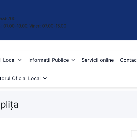
 • 535700
oi: 07.00-18.00; Vineri: 07.00-13.00
l Local
Informații Publice
Servicii online
Contac
orul Oficial Local
plița