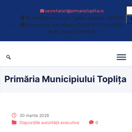
secretariat@primariatoplita.ro
Nicolae Bălcescu nr. 14 • Toplița • Harghita • 535700
Orar casierie: Luni-Miercuri: 07.00-15.30; Joi: 07.00-
18.00; Vineri: 07.00-13.00
Primăria Municipiului Toplița
30 martie 2026
Dispozițiile autorității executive
0