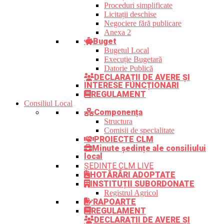
Proceduri simplificate
Licitații deschise
Negociere fără publicare
Anexa 2
Buget
Bugetul Local
Execuție Bugetară
Datorie Publică
DECLARAȚII DE AVERE ȘI
INTERESE FUNCȚIONARI
REGULAMENT
Consiliul Local
Componența
Structura
Comisii de specialitate
PROIECTE CLM
Minute ședințe ale consiliului
local
ȘEDINȚE CLM LIVE
HOTĂRÂRI ADOPTATE
INSTITUȚII SUBORDONATE
Registrul Agricol
RAPOARTE
REGULAMENT
DECLARAȚII DE AVERE ȘI