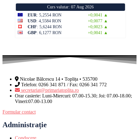
Curs valutar: 07 Aug 2026
EUR
: 5,2554 RON
+0,0041 ▲
USD
: 4,5584 RON
+0,0077 ▲
CHF
: 5,6244 RON
+0,0023 ▲
GBP
: 6,1277 RON
+0,0041 ▲
Nicolae Bălcescu 14 • Toplița • 535700
Telefon: 0266 341 871 / Fax: 0266 341 772
secretariat@primariatoplita.ro
Orar casierie: Luni-Miercuri: 07.00-15.30; Joi: 07.00-18.00;
Vineri:07.00-13.00
Formular contact
Administrație
Conducere