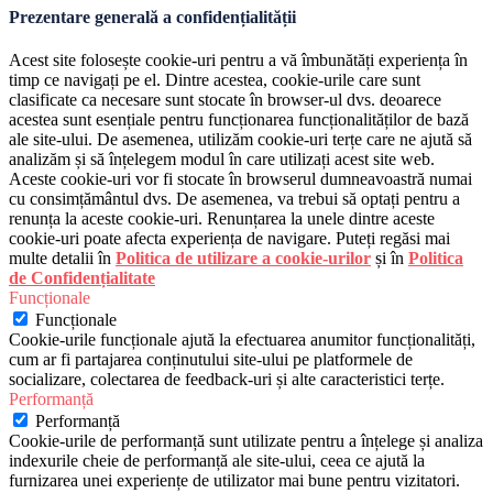
Prezentare generală a confidențialității
Acest site folosește cookie-uri pentru a vă îmbunătăți experiența în
timp ce navigați pe el. Dintre acestea, cookie-urile care sunt
clasificate ca necesare sunt stocate în browser-ul dvs. deoarece
acestea sunt esențiale pentru funcționarea funcționalităților de bază
ale site-ului. De asemenea, utilizăm cookie-uri terțe care ne ajută să
analizăm și să înțelegem modul în care utilizați acest site web.
Aceste cookie-uri vor fi stocate în browserul dumneavoastră numai
cu consimțământul dvs. De asemenea, va trebui să optați pentru a
renunța la aceste cookie-uri. Renunțarea la unele dintre aceste
cookie-uri poate afecta experiența de navigare. Puteți regăsi mai
multe detalii în
Politica de utilizare a cookie-urilor
și în
Politica
de Confidențialitate
Funcționale
Funcționale
Cookie-urile funcționale ajută la efectuarea anumitor funcționalități,
cum ar fi partajarea conținutului site-ului pe platformele de
socializare, colectarea de feedback-uri și alte caracteristici terțe.
Performanță
Performanță
Cookie-urile de performanță sunt utilizate pentru a înțelege și analiza
indexurile cheie de performanță ale site-ului, ceea ce ajută la
furnizarea unei experiențe de utilizator mai bune pentru vizitatori.