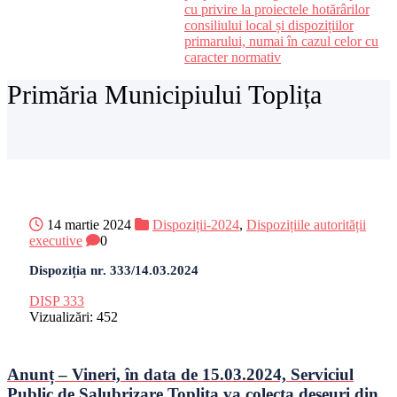
cu privire la proiectele hotărârilor
consiliului local și dispozițiilor
primarului, numai în cazul celor cu
caracter normativ
Primăria Municipiului Toplița
14 martie 2024
Dispoziții-2024
,
Dispozițiile autorității
executive
0
Dispoziția nr. 333/14.03.2024
DISP 333
Vizualizări:
452
Anunț – Vineri, în data de 15.03.2024, Serviciul
Public de Salubrizare Toplița va colecta deșeuri din