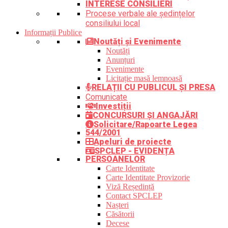
INTERESE CONSILIERI
Procese verbale ale ședințelor
consiliului local
Informații Publice
Noutăți și Evenimente
Noutăți
Anunțuri
Evenimente
Licitație masă lemnoasă
RELAȚII CU PUBLICUL ȘI PRESA
Comunicate
Investiții
CONCURSURI ȘI ANGAJĂRI
Solicitare/Rapoarte Legea
544/2001
Apeluri de proiecte
SPCLEP - EVIDENȚA
PERSOANELOR
Carte Identitate
Carte Identitate Provizorie
Viză Reședință
Contact SPCLEP
Nașteri
Căsătorii
Decese