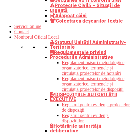
Secțiunea RUTI conform SNA
Protecție Civilă – Situații de
urgență
Adăpost câini
Colectarea deșeurilor textile
Servicii online
Contact
Monitorul Oficial Local
Statutul Unității Administrativ-
Teritoriale
Regulamentele privind
Procedurile Administrative
Regulament măsuri metodologice,
organizatorice, termenele și
circulația proiectelor de hotărâri
Regulament măsuri metodologice,
organizatorice, termenele și
circulația proiectelor de dispoziții
DISPOZIȚIILE AUTORITĂȚII
EXECUTIVE
Registrul pentru evidența proiectelor
de dispoziții
Registrul pentru evidența
dispozițiilor
Hotărârile autorității
deliberative