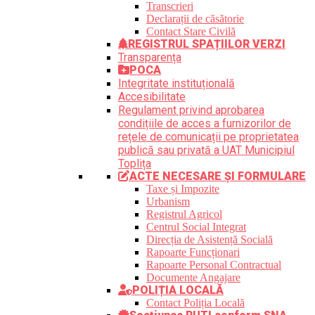
Transcrieri
Declarații de căsătorie
Contact Stare Civilă
REGISTRUL SPAȚIILOR VERZI
Transparența
POCA
Integritate instituțională
Accesibilitate
Regulament privind aprobarea
condițiile de acces a furnizorilor de
rețele de comunicații pe proprietatea
publică sau privată a UAT Municipiul
Toplița
ACTE NECESARE ȘI FORMULARE
Taxe și Impozite
Urbanism
Registrul Agricol
Centrul Social Integrat
Direcția de Asistență Socială
Rapoarte Funcționari
Rapoarte Personal Contractual
Documente Angajare
POLIȚIA LOCALĂ
Contact Poliția Locală