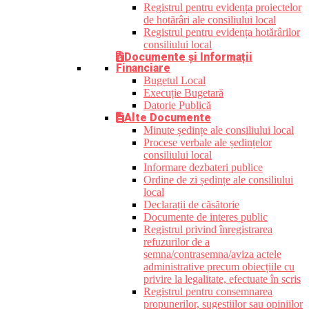
Registrul pentru evidența proiectelor
de hotărâri ale consiliului local
Registrul pentru evidența hotărârilor
consiliului local
Documente și Informații
Financiare
Bugetul Local
Execuție Bugetară
Datorie Publică
Alte Documente
Minute ședințe ale consiliului local
Procese verbale ale ședințelor
consiliului local
Informare dezbateri publice
Ordine de zi ședințe ale consiliului
local
Declarații de căsătorie
Documente de interes public
Registrul privind înregistrarea
refuzurilor de a
semna/contrasemna/aviza actele
administrative precum obiecțiile cu
privire la legalitate, efectuate în scris
Registrul pentru consemnarea
propunerilor, sugestiilor sau opiniilor