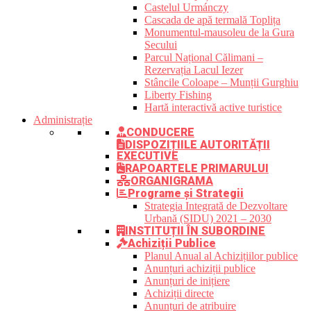
Castelul Urmánczy
Cascada de apă termală Toplița
Monumentul-mausoleu de la Gura
Secului
Parcul Național Călimani –
Rezervația Lacul Iezer
Stâncile Coloape – Munții Gurghiu
Liberty Fishing
Hartă interactivă active turistice
Administrație
CONDUCERE
DISPOZIȚIILE AUTORITĂȚII
EXECUTIVE
RAPOARTELE PRIMARULUI
ORGANIGRAMA
Programe și Strategii
Strategia Integrată de Dezvoltare
Urbană (SIDU) 2021 – 2030
INSTITUȚII ÎN SUBORDINE
Achiziții Publice
Planul Anual al Achizițiilor publice
Anunțuri achiziții publice
Anunțuri de inițiere
Achiziții directe
Anunțuri de atribuire