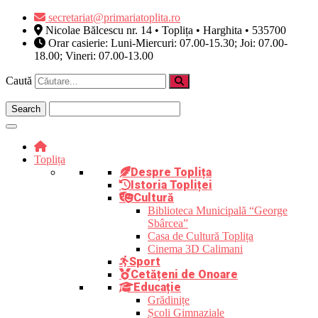
Skip
secretariat@primariatoplita.ro
to
Nicolae Bălcescu nr. 14 • Toplița • Harghita • 535700
content
Orar casierie: Luni-Miercuri: 07.00-15.30; Joi: 07.00-
18.00; Vineri: 07.00-13.00
Caută
Toplița
Despre Toplița
Istoria Topliței
Cultură
Biblioteca Municipală “George
Sbârcea”
Casa de Cultură Toplița
Cinema 3D Calimani
Sport
Cetățeni de Onoare
Educație
Grădinițe
Școli Gimnaziale