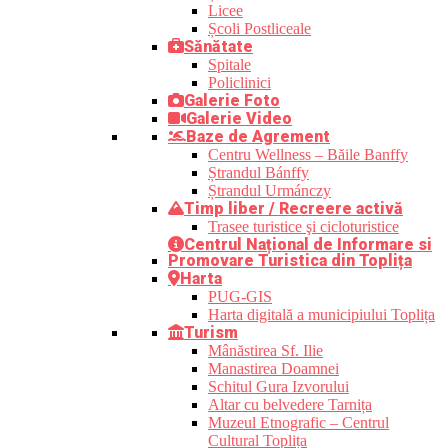
Licee
Școli Postliceale
Sănătate
Spitale
Policlinici
Galerie Foto
Galerie Video
Baze de Agrement
Centru Wellness – Băile Banffy
Ștrandul Bánffy
Ștrandul Urmánczy
Timp liber / Recreere activă
Trasee turistice şi cicloturistice
Centrul Național de Informare si
Promovare Turistica din Toplița
Harta
PUG-GIS
Harta digitală a municipiului Toplița
Turism
Mânăstirea Sf. Ilie
Manastirea Doamnei
Schitul Gura Izvorului
Altar cu belvedere Tarnița
Muzeul Etnografic – Centrul
Cultural Toplița