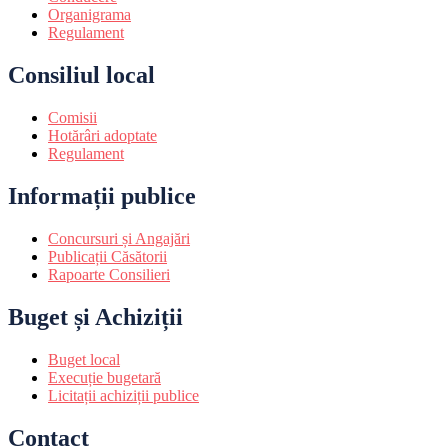
Organigrama
Regulament
Consiliul local
Comisii
Hotărâri adoptate
Regulament
Informații publice
Concursuri și Angajări
Publicații Căsătorii
Rapoarte Consilieri
Buget și Achiziții
Buget local
Execuție bugetară
Licitații achiziții publice
Contact