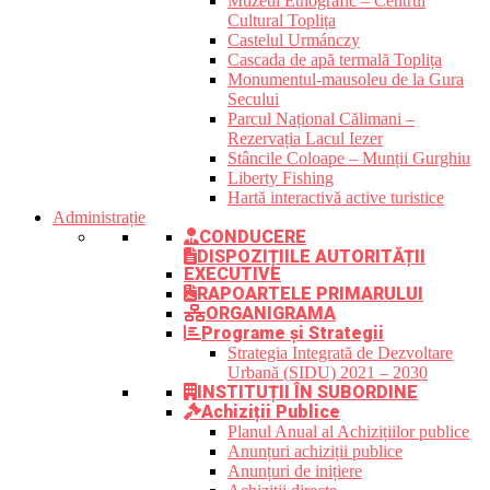
Muzeul Etnografic – Centrul
Cultural Toplița
Castelul Urmánczy
Cascada de apă termală Toplița
Monumentul-mausoleu de la Gura
Secului
Parcul Național Călimani –
Rezervația Lacul Iezer
Stâncile Coloape – Munții Gurghiu
Liberty Fishing
Hartă interactivă active turistice
Administrație
CONDUCERE
DISPOZIȚIILE AUTORITĂȚII
EXECUTIVE
RAPOARTELE PRIMARULUI
ORGANIGRAMA
Programe și Strategii
Strategia Integrată de Dezvoltare
Urbană (SIDU) 2021 – 2030
INSTITUȚII ÎN SUBORDINE
Achiziții Publice
Planul Anual al Achizițiilor publice
Anunțuri achiziții publice
Anunțuri de inițiere