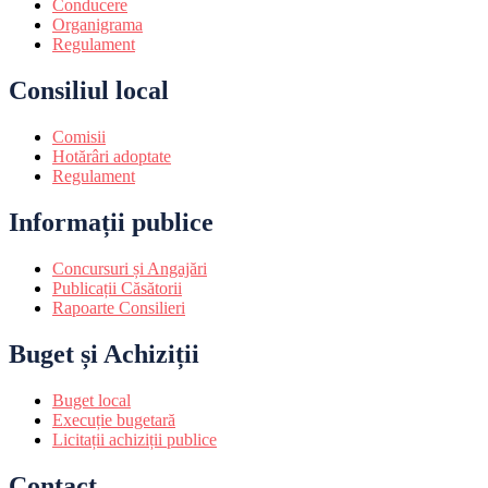
Conducere
Organigrama
Regulament
Consiliul local
Comisii
Hotărâri adoptate
Regulament
Informații publice
Concursuri și Angajări
Publicații Căsătorii
Rapoarte Consilieri
Buget și Achiziții
Buget local
Execuție bugetară
Licitații achiziții publice
Contact