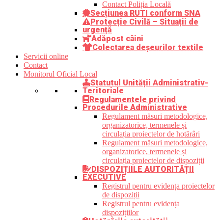
Contact Poliția Locală
Secțiunea RUTI conform SNA
Protecție Civilă – Situații de
urgență
Adăpost câini
Colectarea deșeurilor textile
Servicii online
Contact
Monitorul Oficial Local
Statutul Unității Administrativ-
Teritoriale
Regulamentele privind
Procedurile Administrative
Regulament măsuri metodologice,
organizatorice, termenele și
circulația proiectelor de hotărâri
Regulament măsuri metodologice,
organizatorice, termenele și
circulația proiectelor de dispoziții
DISPOZIȚIILE AUTORITĂȚII
EXECUTIVE
Registrul pentru evidența proiectelor
de dispoziții
Registrul pentru evidența
dispozițiilor