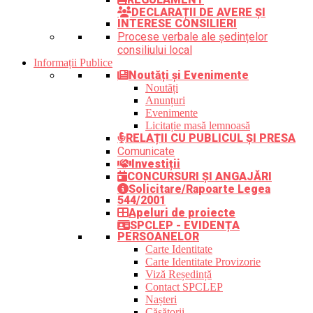
DECLARAȚII DE AVERE ȘI
INTERESE CONSILIERI
Procese verbale ale ședințelor
consiliului local
Informații Publice
Noutăți și Evenimente
Noutăți
Anunțuri
Evenimente
Licitație masă lemnoasă
RELAȚII CU PUBLICUL ȘI PRESA
Comunicate
Investiții
CONCURSURI ȘI ANGAJĂRI
Solicitare/Rapoarte Legea
544/2001
Apeluri de proiecte
SPCLEP - EVIDENȚA
PERSOANELOR
Carte Identitate
Carte Identitate Provizorie
Viză Reședință
Contact SPCLEP
Nașteri
Căsătorii