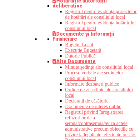
Hotărârile autorității
deliberative
Registrul pentru evidența proiectelor
de hotărâri ale consiliului local
Registrul pentru evidența hotărârilor
consiliului local
Documente și Informații
Financiare
Bugetul Local
Execuție Bugetară
Datorie Publică
Alte Documente
Minute ședințe ale consiliului local
Procese verbale ale ședințelor
consiliului local
Informare dezbateri publice
Ordine de zi ședințe ale consiliului
local
Declarații de căsătorie
Documente de interes public
Registrul privind înregistrarea
refuzurilor de a
semna/contrasemna/aviza actele
administrative precum obiecțiile cu
privire la legalitate, efectuate în scris