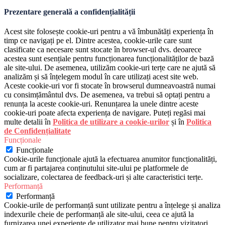
Prezentare generală a confidențialității
Acest site folosește cookie-uri pentru a vă îmbunătăți experiența în
timp ce navigați pe el. Dintre acestea, cookie-urile care sunt
clasificate ca necesare sunt stocate în browser-ul dvs. deoarece
acestea sunt esențiale pentru funcționarea funcționalităților de bază
ale site-ului. De asemenea, utilizăm cookie-uri terțe care ne ajută să
analizăm și să înțelegem modul în care utilizați acest site web.
Aceste cookie-uri vor fi stocate în browserul dumneavoastră numai
cu consimțământul dvs. De asemenea, va trebui să optați pentru a
renunța la aceste cookie-uri. Renunțarea la unele dintre aceste
cookie-uri poate afecta experiența de navigare. Puteți regăsi mai
multe detalii în
Politica de utilizare a cookie-urilor
și în
Politica
de Confidențialitate
Funcționale
Funcționale
Cookie-urile funcționale ajută la efectuarea anumitor funcționalități,
cum ar fi partajarea conținutului site-ului pe platformele de
socializare, colectarea de feedback-uri și alte caracteristici terțe.
Performanță
Performanță
Cookie-urile de performanță sunt utilizate pentru a înțelege și analiza
indexurile cheie de performanță ale site-ului, ceea ce ajută la
furnizarea unei experiențe de utilizator mai bune pentru vizitatori.