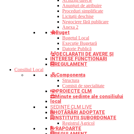
Achiziții directe
Anunțuri de atribuire
Proceduri simplificate
Licitații deschise
Negociere fără publicare
Anexa 2
Buget
Bugetul Local
Execuție Bugetară
Datorie Publică
DECLARAȚII DE AVERE ȘI
INTERESE FUNCȚIONARI
REGULAMENT
Consiliul Local
Componența
Structura
Comisii de specialitate
PROIECTE CLM
Minute ședințe ale consiliului
local
ȘEDINȚE CLM LIVE
HOTĂRÂRI ADOPTATE
INSTITUȚII SUBORDONATE
Registrul Agricol
RAPOARTE
REGULAMENT