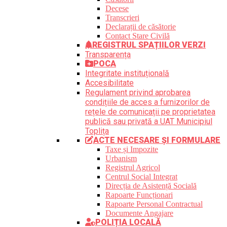
Decese
Transcrieri
Declarații de căsătorie
Contact Stare Civilă
REGISTRUL SPAȚIILOR VERZI
Transparența
POCA
Integritate instituțională
Accesibilitate
Regulament privind aprobarea
condițiile de acces a furnizorilor de
rețele de comunicații pe proprietatea
publică sau privată a UAT Municipiul
Toplița
ACTE NECESARE ȘI FORMULARE
Taxe și Impozite
Urbanism
Registrul Agricol
Centrul Social Integrat
Direcția de Asistență Socială
Rapoarte Funcționari
Rapoarte Personal Contractual
Documente Angajare
POLIȚIA LOCALĂ