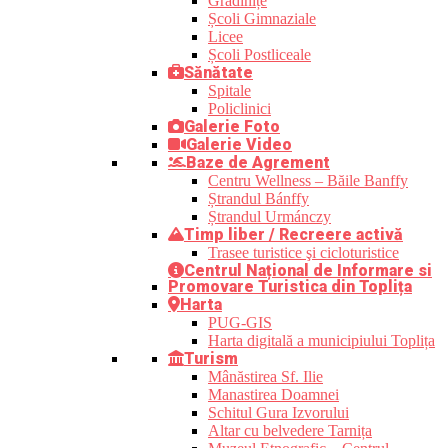
Grădinițe
Școli Gimnaziale
Licee
Școli Postliceale
Sănătate
Spitale
Policlinici
Galerie Foto
Galerie Video
Baze de Agrement
Centru Wellness – Băile Banffy
Ștrandul Bánffy
Ștrandul Urmánczy
Timp liber / Recreere activă
Trasee turistice şi cicloturistice
Centrul Național de Informare si
Promovare Turistica din Toplița
Harta
PUG-GIS
Harta digitală a municipiului Toplița
Turism
Mânăstirea Sf. Ilie
Manastirea Doamnei
Schitul Gura Izvorului
Altar cu belvedere Tarnița