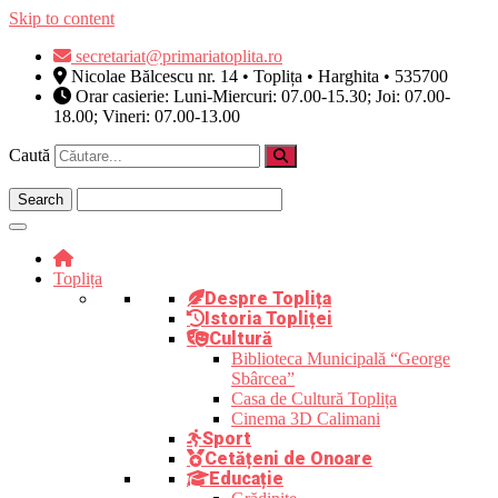
Skip to content
secretariat@primariatoplita.ro
Nicolae Bălcescu nr. 14 • Toplița • Harghita • 535700
Orar casierie: Luni-Miercuri: 07.00-15.30; Joi: 07.00-
18.00; Vineri: 07.00-13.00
Caută
Toplița
Despre Toplița
Istoria Topliței
Cultură
Biblioteca Municipală “George
Sbârcea”
Casa de Cultură Toplița
Cinema 3D Calimani
Sport
Cetățeni de Onoare
Educație