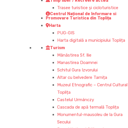
Timp liber / Recreere activă
Trasee turistice şi cicloturistice
Centrul Național de Informare si
Promovare Turistica din Toplița
Harta
PUG-GIS
Harta digitală a municipiului Toplița
Turism
Mânăstirea Sf. Ilie
Manastirea Doamnei
Schitul Gura Izvorului
Altar cu belvedere Tarnița
Muzeul Etnografic – Centrul Cultural
Toplița
Castelul Urmánczy
Cascada de apă termală Toplița
Monumentul-mausoleu de la Gura
Secului