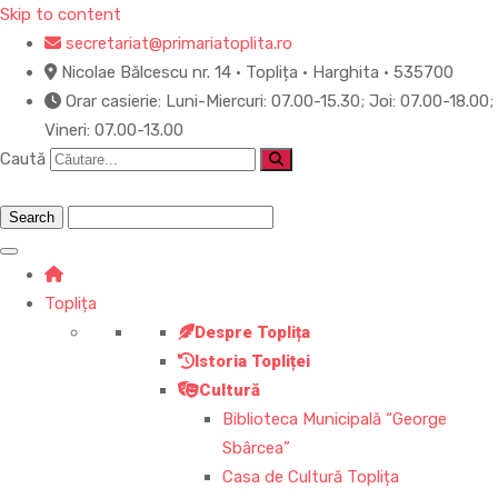
Skip to content
secretariat@primariatoplita.ro
Nicolae Bălcescu nr. 14 • Toplița • Harghita • 535700
Orar casierie: Luni-Miercuri: 07.00-15.30; Joi: 07.00-18.00;
Vineri: 07.00-13.00
Caută
Toplița
Despre Toplița
Istoria Topliței
Cultură
Biblioteca Municipală “George
Sbârcea”
Casa de Cultură Toplița