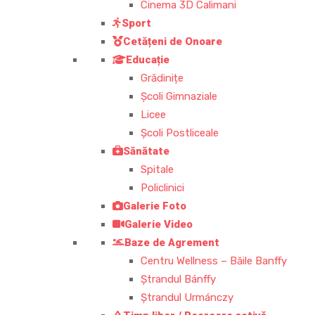
Cinema 3D Calimani
Sport
Cetățeni de Onoare
Educație
Grădinițe
Școli Gimnaziale
Licee
Școli Postliceale
Sănătate
Spitale
Policlinici
Galerie Foto
Galerie Video
Baze de Agrement
Centru Wellness – Băile Banffy
Ștrandul Bánffy
Ștrandul Urmánczy