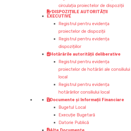
circulația proiectelor de dispoziții
DISPOZIȚIILE AUTORITĂȚII
EXECUTIVE
Registrul pentru evidența
proiectelor de dispoziții
Registrul pentru evidența
dispozițiilor
Hotărârile autorității deliberative
Registrul pentru evidența
proiectelor de hotărâri ale consiliului
local
Registrul pentru evidența
hotărârilor consiliului local
Documente și Informații Financiare
Bugetul Local
Execuție Bugetară
Datorie Publică
Alte Documente