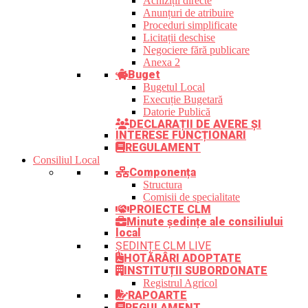
Achiziții directe
Anunțuri de atribuire
Proceduri simplificate
Licitații deschise
Negociere fără publicare
Anexa 2
Buget
Bugetul Local
Execuție Bugetară
Datorie Publică
DECLARAȚII DE AVERE ȘI
INTERESE FUNCȚIONARI
REGULAMENT
Consiliul Local
Componența
Structura
Comisii de specialitate
PROIECTE CLM
Minute ședințe ale consiliului
local
ȘEDINȚE CLM LIVE
HOTĂRÂRI ADOPTATE
INSTITUȚII SUBORDONATE
Registrul Agricol
RAPOARTE
REGULAMENT