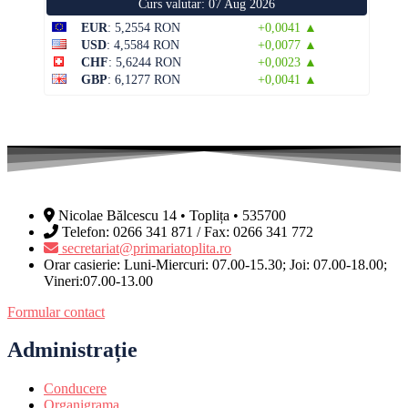
Curs valutar: 07 Aug 2026
EUR
: 5,2554 RON
+0,0041 ▲
USD
: 4,5584 RON
+0,0077 ▲
CHF
: 5,6244 RON
+0,0023 ▲
GBP
: 6,1277 RON
+0,0041 ▲
Nicolae Bălcescu 14 • Toplița • 535700
Telefon: 0266 341 871 / Fax: 0266 341 772
secretariat@primariatoplita.ro
Orar casierie: Luni-Miercuri: 07.00-15.30; Joi: 07.00-18.00;
Vineri:07.00-13.00
Formular contact
Administrație
Conducere
Organigrama