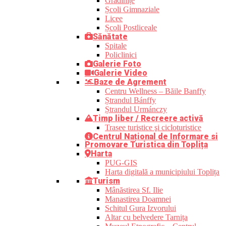
Grădinițe
Școli Gimnaziale
Licee
Școli Postliceale
Sănătate
Spitale
Policlinici
Galerie Foto
Galerie Video
Baze de Agrement
Centru Wellness – Băile Banffy
Ștrandul Bánffy
Ștrandul Urmánczy
Timp liber / Recreere activă
Trasee turistice şi cicloturistice
Centrul Național de Informare si
Promovare Turistica din Toplița
Harta
PUG-GIS
Harta digitală a municipiului Toplița
Turism
Mânăstirea Sf. Ilie
Manastirea Doamnei
Schitul Gura Izvorului
Altar cu belvedere Tarnița