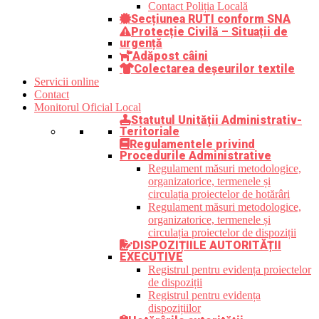
Contact Poliția Locală
Secțiunea RUTI conform SNA
Protecție Civilă – Situații de
urgență
Adăpost câini
Colectarea deșeurilor textile
Servicii online
Contact
Monitorul Oficial Local
Statutul Unității Administrativ-
Teritoriale
Regulamentele privind
Procedurile Administrative
Regulament măsuri metodologice,
organizatorice, termenele și
circulația proiectelor de hotărâri
Regulament măsuri metodologice,
organizatorice, termenele și
circulația proiectelor de dispoziții
DISPOZIȚIILE AUTORITĂȚII
EXECUTIVE
Registrul pentru evidența proiectelor
de dispoziții
Registrul pentru evidența
dispozițiilor