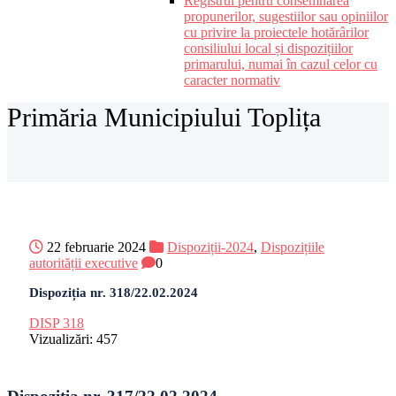
Registrul pentru consemnarea
propunerilor, sugestiilor sau opiniilor
cu privire la proiectele hotărârilor
consiliului local și dispozițiilor
primarului, numai în cazul celor cu
caracter normativ
Primăria Municipiului Toplița
22 februarie 2024
Dispoziții-2024
,
Dispozițiile
autorității executive
0
Dispoziția nr. 318/22.02.2024
DISP 318
Vizualizări:
457