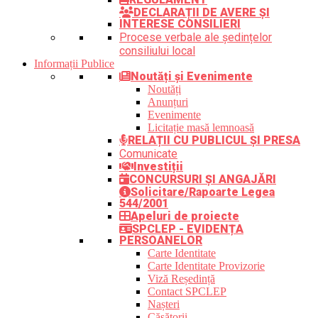
DECLARAȚII DE AVERE ȘI
INTERESE CONSILIERI
Procese verbale ale ședințelor
consiliului local
Informații Publice
Noutăți și Evenimente
Noutăți
Anunțuri
Evenimente
Licitație masă lemnoasă
RELAȚII CU PUBLICUL ȘI PRESA
Comunicate
Investiții
CONCURSURI ȘI ANGAJĂRI
Solicitare/Rapoarte Legea
544/2001
Apeluri de proiecte
SPCLEP - EVIDENȚA
PERSOANELOR
Carte Identitate
Carte Identitate Provizorie
Viză Reședință
Contact SPCLEP
Nașteri
Căsătorii