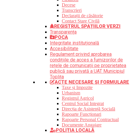
Decese
Transcrieri
Declarații de căsătorie
Contact Stare Civilă
REGISTRUL SPAȚIILOR VERZI
Transparența
POCA
Integritate instituțională
Accesibilitate
Regulament privind aprobarea
condițiile de acces a furnizorilor de
rețele de comunicații pe proprietatea
publică sau privată a UAT Municipiul
Toplița
ACTE NECESARE ȘI FORMULARE
Taxe și Impozite
Urbanism
Registrul Agricol
Centrul Social Integrat
Direcția de Asistență Socială
Rapoarte Funcționari
Rapoarte Personal Contractual
Documente Angajare
POLIȚIA LOCALĂ