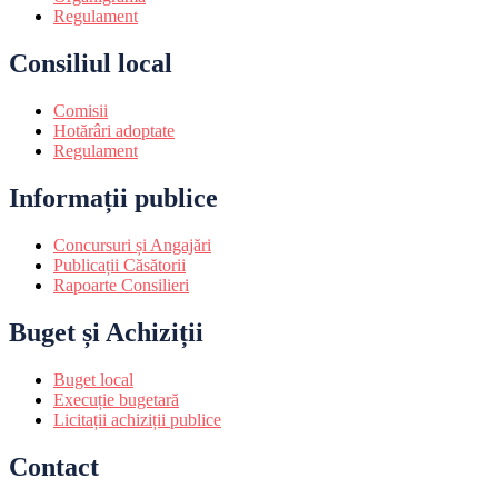
Regulament
Consiliul local
Comisii
Hotărâri adoptate
Regulament
Informații publice
Concursuri și Angajări
Publicații Căsătorii
Rapoarte Consilieri
Buget și Achiziții
Buget local
Execuție bugetară
Licitații achiziții publice
Contact