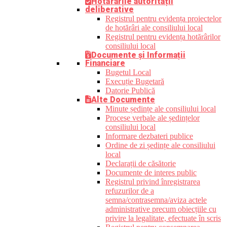
Hotărârile autorității
deliberative
Registrul pentru evidența proiectelor
de hotărâri ale consiliului local
Registrul pentru evidența hotărârilor
consiliului local
Documente și Informații
Financiare
Bugetul Local
Execuție Bugetară
Datorie Publică
Alte Documente
Minute ședințe ale consiliului local
Procese verbale ale ședințelor
consiliului local
Informare dezbateri publice
Ordine de zi ședințe ale consiliului
local
Declarații de căsătorie
Documente de interes public
Registrul privind înregistrarea
refuzurilor de a
semna/contrasemna/aviza actele
administrative precum obiecțiile cu
privire la legalitate, efectuate în scris