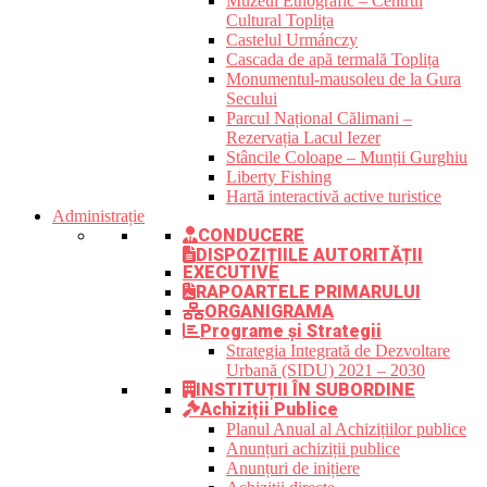
Muzeul Etnografic – Centrul
Cultural Toplița
Castelul Urmánczy
Cascada de apă termală Toplița
Monumentul-mausoleu de la Gura
Secului
Parcul Național Călimani –
Rezervația Lacul Iezer
Stâncile Coloape – Munții Gurghiu
Liberty Fishing
Hartă interactivă active turistice
Administrație
CONDUCERE
DISPOZIȚIILE AUTORITĂȚII
EXECUTIVE
RAPOARTELE PRIMARULUI
ORGANIGRAMA
Programe și Strategii
Strategia Integrată de Dezvoltare
Urbană (SIDU) 2021 – 2030
INSTITUȚII ÎN SUBORDINE
Achiziții Publice
Planul Anual al Achizițiilor publice
Anunțuri achiziții publice
Anunțuri de inițiere