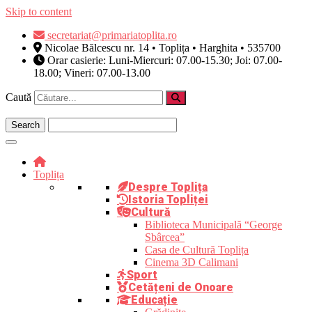
Skip to content
secretariat@primariatoplita.ro
Nicolae Bălcescu nr. 14 • Toplița • Harghita • 535700
Orar casierie: Luni-Miercuri: 07.00-15.30; Joi: 07.00-
18.00; Vineri: 07.00-13.00
Caută
Toplița
Despre Toplița
Istoria Topliței
Cultură
Biblioteca Municipală “George
Sbârcea”
Casa de Cultură Toplița
Cinema 3D Calimani
Sport
Cetățeni de Onoare
Educație