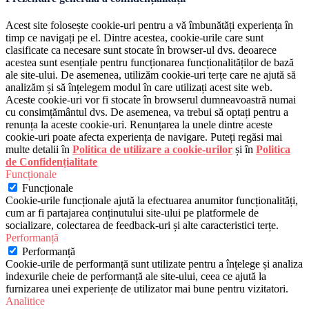
Acest site folosește cookie-uri pentru a vă îmbunătăți experiența în
timp ce navigați pe el. Dintre acestea, cookie-urile care sunt
clasificate ca necesare sunt stocate în browser-ul dvs. deoarece
acestea sunt esențiale pentru funcționarea funcționalităților de bază
ale site-ului. De asemenea, utilizăm cookie-uri terțe care ne ajută să
analizăm și să înțelegem modul în care utilizați acest site web.
Aceste cookie-uri vor fi stocate în browserul dumneavoastră numai
cu consimțământul dvs. De asemenea, va trebui să optați pentru a
renunța la aceste cookie-uri. Renunțarea la unele dintre aceste
cookie-uri poate afecta experiența de navigare. Puteți regăsi mai
multe detalii în
Politica de utilizare a cookie-urilor
și în
Politica
de Confidențialitate
Funcționale
Funcționale
Cookie-urile funcționale ajută la efectuarea anumitor funcționalități,
cum ar fi partajarea conținutului site-ului pe platformele de
socializare, colectarea de feedback-uri și alte caracteristici terțe.
Performanță
Performanță
Cookie-urile de performanță sunt utilizate pentru a înțelege și analiza
indexurile cheie de performanță ale site-ului, ceea ce ajută la
furnizarea unei experiențe de utilizator mai bune pentru vizitatori.
Analitice