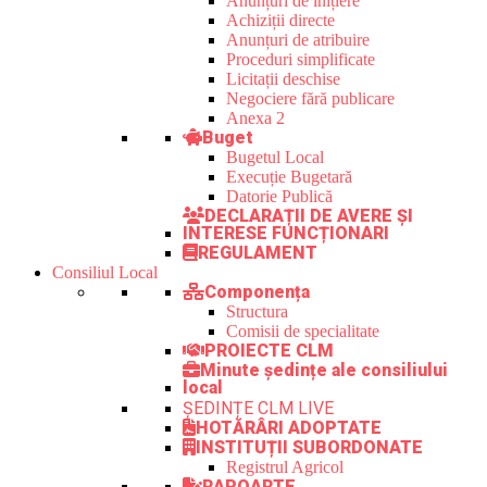
Anunțuri de inițiere
Achiziții directe
Anunțuri de atribuire
Proceduri simplificate
Licitații deschise
Negociere fără publicare
Anexa 2
Buget
Bugetul Local
Execuție Bugetară
Datorie Publică
DECLARAȚII DE AVERE ȘI
INTERESE FUNCȚIONARI
REGULAMENT
Consiliul Local
Componența
Structura
Comisii de specialitate
PROIECTE CLM
Minute ședințe ale consiliului
local
ȘEDINȚE CLM LIVE
HOTĂRÂRI ADOPTATE
INSTITUȚII SUBORDONATE
Registrul Agricol
RAPOARTE