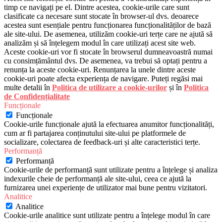
timp ce navigați pe el. Dintre acestea, cookie-urile care sunt
clasificate ca necesare sunt stocate în browser-ul dvs. deoarece
acestea sunt esențiale pentru funcționarea funcționalităților de bază
ale site-ului. De asemenea, utilizăm cookie-uri terțe care ne ajută să
analizăm și să înțelegem modul în care utilizați acest site web.
Aceste cookie-uri vor fi stocate în browserul dumneavoastră numai
cu consimțământul dvs. De asemenea, va trebui să optați pentru a
renunța la aceste cookie-uri. Renunțarea la unele dintre aceste
cookie-uri poate afecta experiența de navigare. Puteți regăsi mai
multe detalii în
Politica de utilizare a cookie-urilor
și în
Politica
de Confidențialitate
Funcționale
Funcționale
Cookie-urile funcționale ajută la efectuarea anumitor funcționalități,
cum ar fi partajarea conținutului site-ului pe platformele de
socializare, colectarea de feedback-uri și alte caracteristici terțe.
Performanță
Performanță
Cookie-urile de performanță sunt utilizate pentru a înțelege și analiza
indexurile cheie de performanță ale site-ului, ceea ce ajută la
furnizarea unei experiențe de utilizator mai bune pentru vizitatori.
Analitice
Analitice
Cookie-urile analitice sunt utilizate pentru a înțelege modul în care