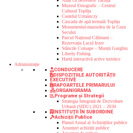
Altar cu belvedere Tarnița
Muzeul Etnografic – Centrul
Cultural Toplița
Castelul Urmánczy
Cascada de apă termală Toplița
Monumentul-mausoleu de la Gura
Secului
Parcul Național Călimani –
Rezervația Lacul Iezer
Stâncile Coloape – Munții Gurghiu
Liberty Fishing
Hartă interactivă active turistice
Administrație
CONDUCERE
DISPOZIȚIILE AUTORITĂȚII
EXECUTIVE
RAPOARTELE PRIMARULUI
ORGANIGRAMA
Programe și Strategii
Strategia Integrată de Dezvoltare
Urbană (SIDU) 2021 – 2030
INSTITUȚII ÎN SUBORDINE
Achiziții Publice
Planul Anual al Achizițiilor publice
Anunțuri achiziții publice