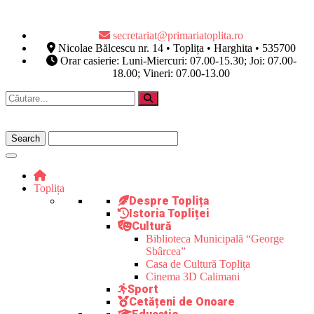
secretariat@primariatoplita.ro
Nicolae Bălcescu nr. 14 • Toplița • Harghita • 535700
Orar casierie: Luni-Miercuri: 07.00-15.30; Joi: 07.00-
18.00; Vineri: 07.00-13.00
Toplița
Despre Toplița
Istoria Topliței
Cultură
Biblioteca Municipală “George
Sbârcea”
Casa de Cultură Toplița
Cinema 3D Calimani
Sport
Cetățeni de Onoare