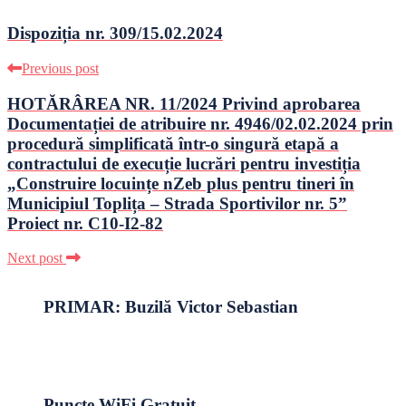
Dispoziția nr. 309/15.02.2024
Previous post
HOTĂRÂREA NR. 11/2024 Privind aprobarea
Documentației de atribuire nr. 4946/02.02.2024 prin
procedură simplificată într-o singură etapă a
contractului de execuție lucrări pentru investiția
„Construire locuințe nZeb plus pentru tineri în
Municipiul Toplița – Strada Sportivilor nr. 5”
Proiect nr. C10-I2-82
Next post
PRIMAR: Buzilă Victor Sebastian
Puncte WiFi Gratuit