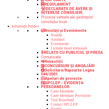
REGULAMENT
DECLARAȚII DE AVERE ȘI
INTERESE CONSILIERI
Procese verbale ale ședințelor
consiliului local
Informații Publice
Noutăți și Evenimente
Noutăți
Anunțuri
Evenimente
Licitație masă lemnoasă
RELAȚII CU PUBLICUL ȘI PRESA
Comunicate
Investiții
CONCURSURI ȘI ANGAJĂRI
Solicitare/Rapoarte Legea
544/2001
Apeluri de proiecte
SPCLEP - EVIDENȚA
PERSOANELOR
Carte Identitate
Carte Identitate Provizorie
Viză Reședință
Contact SPCLEP
Nașteri