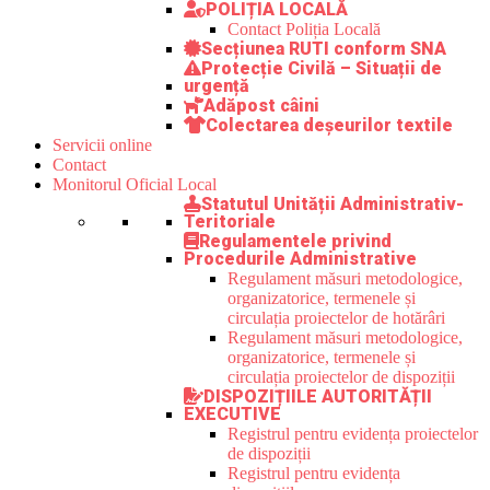
POLIȚIA LOCALĂ
Contact Poliția Locală
Secțiunea RUTI conform SNA
Protecție Civilă – Situații de
urgență
Adăpost câini
Colectarea deșeurilor textile
Servicii online
Contact
Monitorul Oficial Local
Statutul Unității Administrativ-
Teritoriale
Regulamentele privind
Procedurile Administrative
Regulament măsuri metodologice,
organizatorice, termenele și
circulația proiectelor de hotărâri
Regulament măsuri metodologice,
organizatorice, termenele și
circulația proiectelor de dispoziții
DISPOZIȚIILE AUTORITĂȚII
EXECUTIVE
Registrul pentru evidența proiectelor
de dispoziții
Registrul pentru evidența