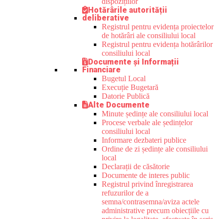
dispozițiilor
Hotărârile autorității
deliberative
Registrul pentru evidența proiectelor
de hotărâri ale consiliului local
Registrul pentru evidența hotărârilor
consiliului local
Documente și Informații
Financiare
Bugetul Local
Execuție Bugetară
Datorie Publică
Alte Documente
Minute ședințe ale consiliului local
Procese verbale ale ședințelor
consiliului local
Informare dezbateri publice
Ordine de zi ședințe ale consiliului
local
Declarații de căsătorie
Documente de interes public
Registrul privind înregistrarea
refuzurilor de a
semna/contrasemna/aviza actele
administrative precum obiecțiile cu