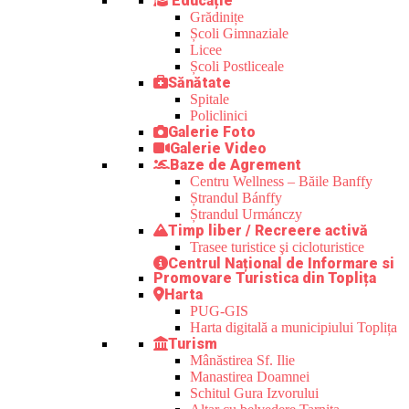
Educație
Grădinițe
Școli Gimnaziale
Licee
Școli Postliceale
Sănătate
Spitale
Policlinici
Galerie Foto
Galerie Video
Baze de Agrement
Centru Wellness – Băile Banffy
Ștrandul Bánffy
Ștrandul Urmánczy
Timp liber / Recreere activă
Trasee turistice şi cicloturistice
Centrul Național de Informare si
Promovare Turistica din Toplița
Harta
PUG-GIS
Harta digitală a municipiului Toplița
Turism
Mânăstirea Sf. Ilie
Manastirea Doamnei
Schitul Gura Izvorului