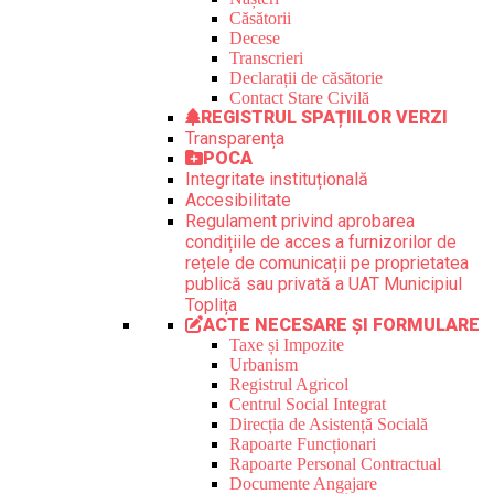
Căsătorii
Decese
Transcrieri
Declarații de căsătorie
Contact Stare Civilă
REGISTRUL SPAȚIILOR VERZI
Transparența
POCA
Integritate instituțională
Accesibilitate
Regulament privind aprobarea
condițiile de acces a furnizorilor de
rețele de comunicații pe proprietatea
publică sau privată a UAT Municipiul
Toplița
ACTE NECESARE ȘI FORMULARE
Taxe și Impozite
Urbanism
Registrul Agricol
Centrul Social Integrat
Direcția de Asistență Socială
Rapoarte Funcționari
Rapoarte Personal Contractual
Documente Angajare