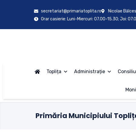
secretariat@primariatoplita.ro
Nicolae Bălces
Orar casierie: Luni-Miercuri: 07.00-15.30; Joi: 07
Toplița
Administrație
Consiliu
Moni
Primăria Municipiului Topliț