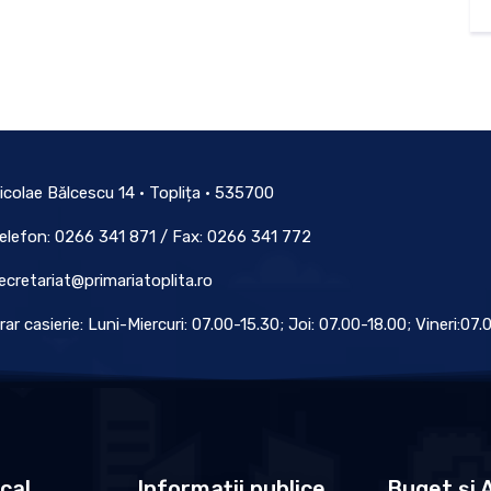
icolae Bălcescu 14 • Toplița • 535700
elefon: 0266 341 871 / Fax: 0266 341 772
ecretariat@primariatoplita.ro
rar casierie: Luni-Miercuri: 07.00-15.30; Joi: 07.00-18.00; Vineri:07
ocal
Informații publice
Buget și A