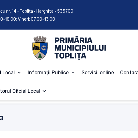
cu nr. 14 • Toplița • Harghita • 535700
.00-18.00; Vineri: 07.00-13.00
l Local
Informații Publice
Servicii online
Contac
torul Oficial Local
a