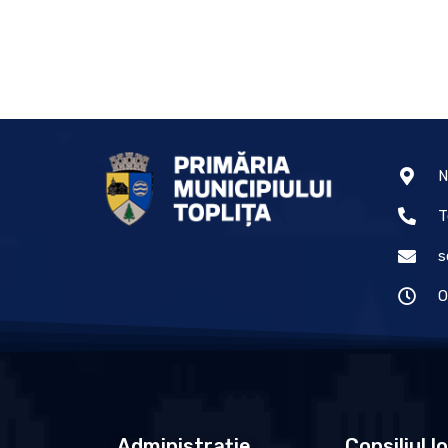
N
T
s
O
Administrație
Consiliul l