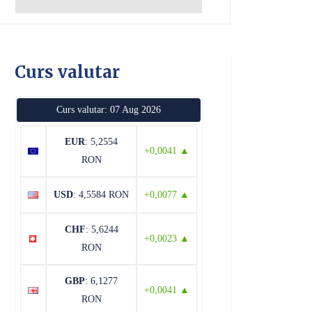
Curs valutar
Curs valutar: 07 Aug 2026
EUR
: 5,2554
+0,0041 ▲
RON
USD
: 4,5584 RON
+0,0077 ▲
CHF
: 5,6244
+0,0023 ▲
RON
GBP
: 6,1277
+0,0041 ▲
RON