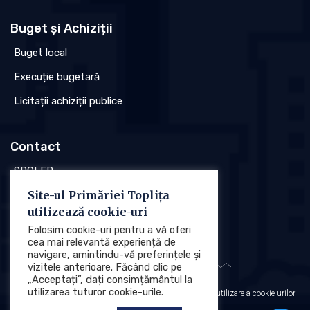
Buget și Achiziții
Buget local
Execuție bugetară
Licitații achiziții publice
Contact
SPCLEP
Site-ul Primăriei Toplița
Stare civilă
utilizează cookie-uri
Poliția locală
Folosim cookie-uri pentru a vă oferi
cea mai relevantă experiență de
navigare, amintindu-vă preferințele și
vizitele anterioare. Făcând clic pe
„Acceptați”, dați consimțământul la
utilizarea tuturor cookie-urile.
Protecția datelor cu caracter personal (GDPR)
Politica de utilizare a cookie-urilor