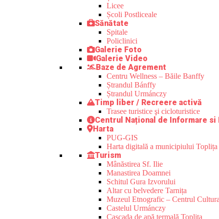
Licee
Școli Postliceale
Sănătate
Spitale
Policlinici
Galerie Foto
Galerie Video
Baze de Agrement
Centru Wellness – Băile Banffy
Ștrandul Bánffy
Ștrandul Urmánczy
Timp liber / Recreere activă
Trasee turistice şi cicloturistice
Centrul Național de Informare si
Harta
PUG-GIS
Harta digitală a municipiului Toplița
Turism
Mânăstirea Sf. Ilie
Manastirea Doamnei
Schitul Gura Izvorului
Altar cu belvedere Tarnița
Muzeul Etnografic – Centrul Cultura
Castelul Urmánczy
Cascada de apă termală Toplița