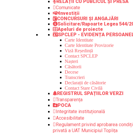
RELAȚII CU PUBLICUL ȘI PRESA
Comunicate
Investiții
CONCURSURI ȘI ANGAJĂRI
Solicitare/Rapoarte Legea 544/2
Apeluri de proiecte
SPCLEP - EVIDENȚA PERSOANE
Carte Identitate
Carte Identitate Provizorie
Viză Reședință
Contact SPCLEP
Nașteri
Căsătorii
Decese
Transcrieri
Declarații de căsătorie
Contact Stare Civilă
REGISTRUL SPAȚIILOR VERZI
Transparența
POCA
Integritate instituțională
Accesibilitate
Regulament privind aprobarea condiții
privată a UAT Municipiul Toplița