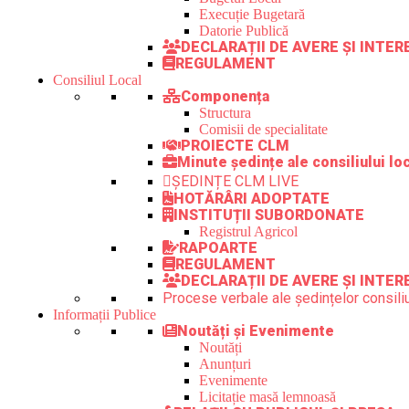
Execuție Bugetară
Datorie Publică
DECLARAȚII DE AVERE ȘI INTE
REGULAMENT
Consiliul Local
Componența
Structura
Comisii de specialitate
PROIECTE CLM
Minute ședințe ale consiliului lo
ȘEDINȚE CLM LIVE
HOTĂRÂRI ADOPTATE
INSTITUȚII SUBORDONATE
Registrul Agricol
RAPOARTE
REGULAMENT
DECLARAȚII DE AVERE ȘI INTER
Procese verbale ale ședințelor consiliu
Informații Publice
Noutăți și Evenimente
Noutăți
Anunțuri
Evenimente
Licitație masă lemnoasă