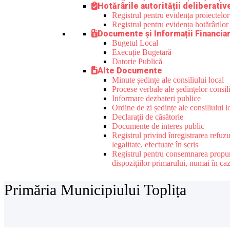
Hotărârile autorității deliberativ
Registrul pentru evidența proiectelor 
Registrul pentru evidența hotărârilor 
Documente și Informații Financia
Bugetul Local
Execuție Bugetară
Datorie Publică
Alte Documente
Minute ședințe ale consiliului local
Procese verbale ale ședințelor consili
Informare dezbateri publice
Ordine de zi ședințe ale consiliului l
Declarații de căsătorie
Documente de interes public
Registrul privind înregistrarea refuz
legalitate, efectuate în scris
Registrul pentru consemnarea propuneri
dispozițiilor primarului, numai în ca
Primăria Municipiului Toplița