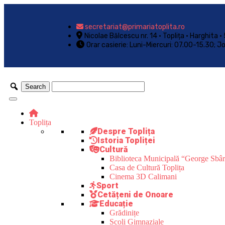
secretariat@primariatoplita.ro
Nicolae Bălcescu nr. 14 • Toplița • Harghita
Orar casierie: Luni-Miercuri: 07.00-15.30; J
Toplița
Despre Toplița
Istoria Topliței
Cultură
Biblioteca Municipală “George Sbâ
Casa de Cultură Toplița
Cinema 3D Calimani
Sport
Cetățeni de Onoare
Educație
Grădinițe
Școli Gimnaziale