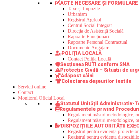
ACTE NECESARE ȘI FORMULARE
Taxe și Impozite
Urbanism
Registrul Agricol
Centrul Social Integrat
Direcția de Asistență Socială
Rapoarte Funcționari
Rapoarte Personal Contractual
Documente Angajare
POLIȚIA LOCALĂ
Contact Poliția Locală
Secțiunea RUTI conform SNA
Protecție Civilă – Situații de ur
Adăpost câini
Colectarea deșeurilor textile
Servicii online
Contact
Monitorul Oficial Local
Statutul Unității Administrativ-T
Regulamentele privind Proceduri
Regulament măsuri metodologice, orga
Regulament măsuri metodologice, orga
DISPOZIȚIILE AUTORITĂȚII EXE
Registrul pentru evidența proiectelor
Registrul pentru evidența dispozițiilo