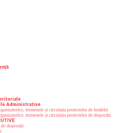
gență
eritoriale
le Administrative
nizatorice, termenele și circulația proiectelor de hotărâri
nizatorice, termenele și circulația proiectelor de dispoziții
CUTIVE
 de dispoziții
r