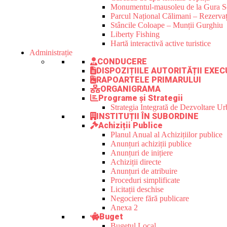
Monumentul-mausoleu de la Gura S
Parcul Național Călimani – Rezervaț
Stâncile Coloape – Munții Gurghiu
Liberty Fishing
Hartă interactivă active turistice
Administrație
CONDUCERE
DISPOZIȚIILE AUTORITĂȚII EXEC
RAPOARTELE PRIMARULUI
ORGANIGRAMA
Programe și Strategii
Strategia Integrată de Dezvoltare 
INSTITUȚII ÎN SUBORDINE
Achiziții Publice
Planul Anual al Achizițiilor publice
Anunțuri achiziții publice
Anunțuri de inițiere
Achiziții directe
Anunțuri de atribuire
Proceduri simplificate
Licitații deschise
Negociere fără publicare
Anexa 2
Buget
Bugetul Local