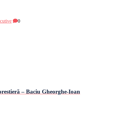
ecutive
0
 forestieră – Baciu Gheorghe-Ioan