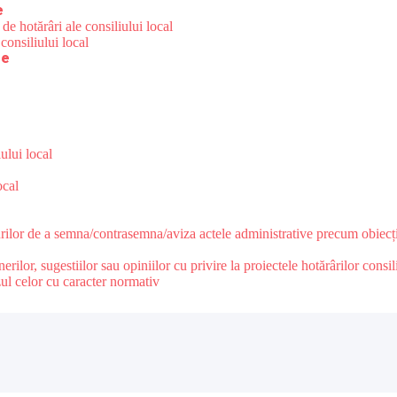
e
de hotărâri ale consiliului local
consiliului local
re
ului local
ocal
urilor de a semna/contrasemna/aviza actele administrative precum obiecții
lor, sugestiilor sau opiniilor cu privire la proiectele hotărârilor consili
zul celor cu caracter normativ