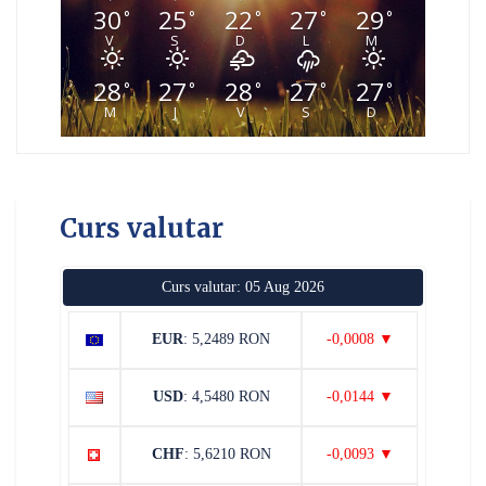
30
25
22
27
29
°
°
°
°
°
V
S
D
L
M
28
27
28
27
27
°
°
°
°
°
M
J
V
S
D
Curs valutar
Curs valutar: 05 Aug 2026
EUR
: 5,2489 RON
-0,0008 ▼
USD
: 4,5480 RON
-0,0144 ▼
CHF
: 5,6210 RON
-0,0093 ▼