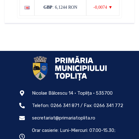
GBP
: 6,1244 RON
-0,0074 ▼
Nicolae Bălcescu 14 • Toplița • 535700
Telefon: 0266 341 871 / Fax: 0266 341 772
secretariat@primariatoplita.ro
Orar casierie: Luni-Miercuri: 07.00-15.30;