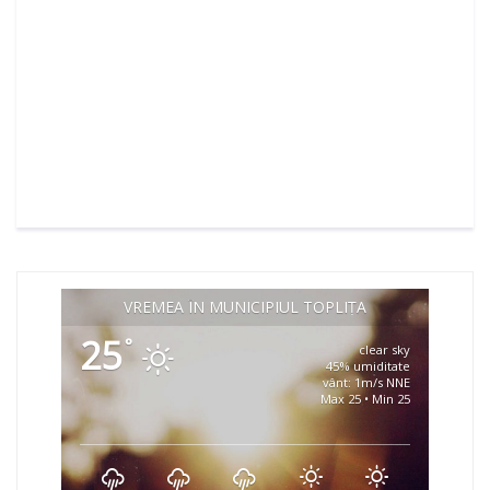
VREMEA ÎN MUNICIPIUL TOPLIȚA
25
°
clear sky
45% umiditate
vânt: 1m/s NNE
Max 25 • Min 25