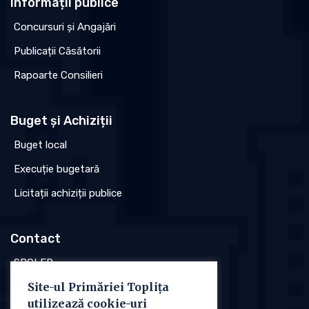
Informații publice
Concursuri și Angajări
Publicații Căsătorii
Rapoarte Consilieri
Buget și Achiziții
Buget local
Execuție bugetară
Licitații achiziții publice
Contact
SPCLEP
Site-ul Primăriei Toplița
Stare civilă
utilizează cookie-uri