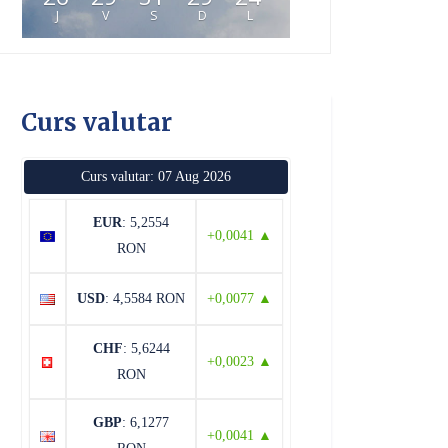
J
V
S
D
L
Curs valutar
Curs valutar: 07 Aug 2026
EUR
: 5,2554
+0,0041 ▲
RON
USD
: 4,5584 RON
+0,0077 ▲
CHF
: 5,6244
+0,0023 ▲
RON
GBP
: 6,1277
+0,0041 ▲