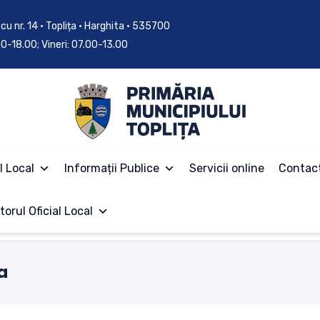
cu nr. 14 • Toplița • Harghita • 535700
.00-18.00; Vineri: 07.00-13.00
l Local
Informații Publice
Servicii online
Contac
torul Oficial Local
a