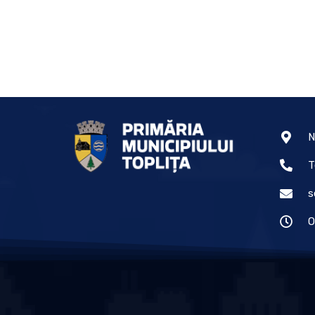
N
T
s
O