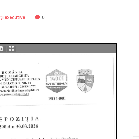
ății executive
0