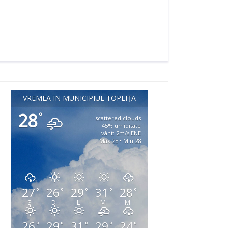
VREMEA ÎN MUNICIPIUL TOPLIȚA
28
°
scattered clouds
45% umiditate
vânt: 2m/s ENE
Max 28 • Min 28
27
26
29
31
28
°
°
°
°
°
S
D
L
M
M
26
29
31
29
24
°
°
°
°
°