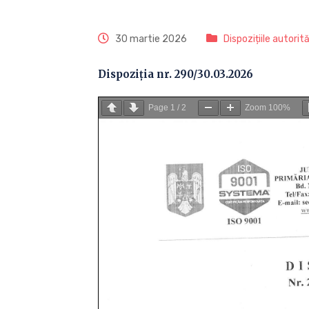
30 martie 2026
Dispozițiile autorit
Dispoziția nr. 290/30.03.2026
Page
1
/
2
Zoom
100%