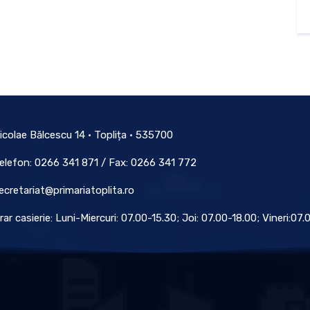
icolae Bălcescu 14 • Toplița • 535700
elefon: 0266 341 871 / Fax: 0266 341 772
ecretariat@primariatoplita.ro
rar casierie: Luni-Miercuri: 07.00-15.30; Joi: 07.00-18.00; Vineri:07