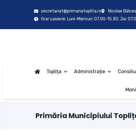
secretariat@primariatoplita.ro
Nicolae Bălces
Orar casierie: Luni-Miercuri: 07.00-15.30; Joi: 07
Toplița
Administrație
Consiliu
Moni
Primăria Municipiului Topliț