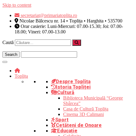
Skip to content
secretariat@primariatoplita.ro
Nicolae Bălcescu nr. 14 • Toplița • Harghita • 535700
Orar casierie: Luni-Miercuri: 07.00-15.30; Joi: 07.00-
18.00; Vineri: 07.00-13.00
Caută
Toplița
Despre Toplița
Istoria Topliței
Cultură
Biblioteca Municipală “George
Sbârcea”
Casa de Cultură Toplița
Cinema 3D Calimani
Sport
Cetățeni de Onoare
Educație