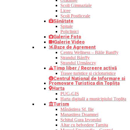
Grădinițe
Școli Gimnaziale
Licee
Școli Postliceale
Sănătate
Spitale
Policlinici
Galerie Foto
Galerie Video
Baze de Agrement
Centru Wellness – Băile Banffy
Ștrandul Bánffy
Ștrandul Urmánczy
Timp liber / Recreere activă
Trasee turistice şi cicloturistice
Centrul Național de Informare si
Promovare Turistica din Toplița
Harta
PUG-GIS
Harta digitală a municipiului Toplița
Turism
Mânăstirea Sf. Ilie
Manastirea Doamnei
Schitul Gura Izvorului
Altar cu belvedere Tarnița