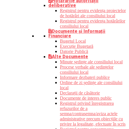
Hotărârile autorității
deliberative
Registrul pentru evidența proiectelor
de hotărâri ale consiliului local
Registrul pentru evidența hotărârilor
consiliului local
Documente și Informații
Financiare
Bugetul Local
Execuție Bugetară
Datorie Publică
Alte Documente
Minute ședințe ale consiliului local
Procese verbale ale ședințelor
consiliului local
Informare dezbateri publice
Ordine de zi ședințe ale consiliului
local
Declarații de căsătorie
Documente de interes public
Registrul privind înregistrarea
refuzurilor de a
semna/contrasemna/aviza actele
administrative precum obiecțiile cu
privire la legalitate, efectuate în scris