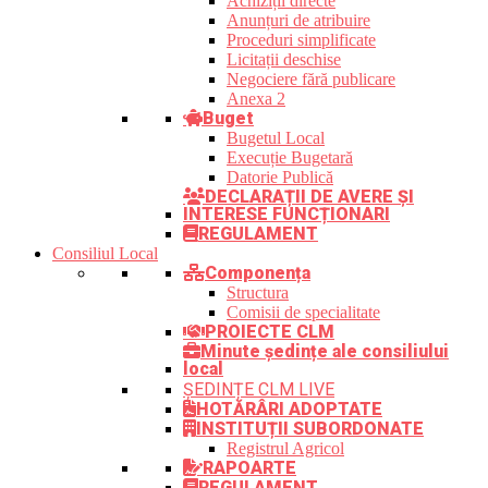
Achiziții directe
Anunțuri de atribuire
Proceduri simplificate
Licitații deschise
Negociere fără publicare
Anexa 2
Buget
Bugetul Local
Execuție Bugetară
Datorie Publică
DECLARAȚII DE AVERE ȘI
INTERESE FUNCȚIONARI
REGULAMENT
Consiliul Local
Componența
Structura
Comisii de specialitate
PROIECTE CLM
Minute ședințe ale consiliului
local
ȘEDINȚE CLM LIVE
HOTĂRÂRI ADOPTATE
INSTITUȚII SUBORDONATE
Registrul Agricol
RAPOARTE
REGULAMENT