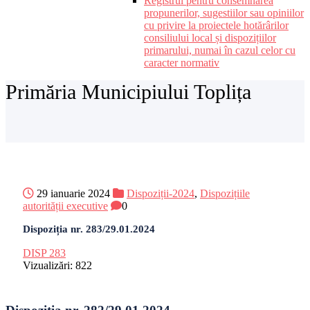
Registrul pentru consemnarea
propunerilor, sugestiilor sau opiniilor
cu privire la proiectele hotărârilor
consiliului local și dispozițiilor
primarului, numai în cazul celor cu
caracter normativ
Primăria Municipiului Toplița
29 ianuarie 2024
Dispoziții-2024
,
Dispozițiile
autorității executive
0
Dispoziția nr. 283/29.01.2024
DISP 283
Vizualizări:
822