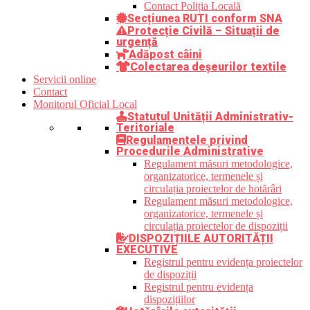
Contact Poliția Locală
Secțiunea RUTI conform SNA
Protecție Civilă – Situații de
urgență
Adăpost câini
Colectarea deșeurilor textile
Servicii online
Contact
Monitorul Oficial Local
Statutul Unității Administrativ-
Teritoriale
Regulamentele privind
Procedurile Administrative
Regulament măsuri metodologice,
organizatorice, termenele și
circulația proiectelor de hotărâri
Regulament măsuri metodologice,
organizatorice, termenele și
circulația proiectelor de dispoziții
DISPOZIȚIILE AUTORITĂȚII
EXECUTIVE
Registrul pentru evidența proiectelor
de dispoziții
Registrul pentru evidența
dispozițiilor