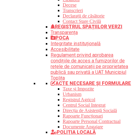
Decese
Transcrieri
Declarații de căsătorie
Contact Stare Civilă
REGISTRUL SPAȚIILOR VERZI
Transparența
POCA
Integritate instituțională
Accesibilitate
Regulament privind aprobarea
condițiile de acces a furnizorilor de
rețele de comunicații pe proprietatea
publică sau privată a UAT Municipiul
Toplița
ACTE NECESARE ȘI FORMULARE
Taxe și Impozite
Urbanism
Registrul Agricol
Centrul Social Integrat
Direcția de Asistență Socială
Rapoarte Funcționari
Rapoarte Personal Contractual
Documente Angajare
POLIȚIA LOCALĂ