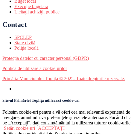
Buget local
Execuție bugetară
Licitații achiziții publice
Contact
SPCLEP
Stare civilă
Poliția locală
Protecția datelor cu caracter personal (GDPR)
Politica de utilizare a cookie-urilor
Primăria Municipiului Toplița © 2025. Toate drepturile rezervate.
Site-ul Primăriei Toplița utilizează cookie-uri
Folosim cookie-uri pentru a vă oferi cea mai relevantă experiență de
navigare, amintindu-vă preferințele și vizitele anterioare. Făcând clic
pe „Acceptați”, dați consimțământul la utilizarea tuturor cookie-urile.
Setări cookie-uri
ACCEPTAȚI
Politica de confidențialitate & folosirea cookie-urilor