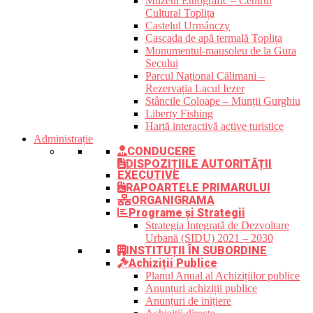
Muzeul Etnografic – Centrul
Cultural Toplița
Castelul Urmánczy
Cascada de apă termală Toplița
Monumentul-mausoleu de la Gura
Secului
Parcul Național Călimani –
Rezervația Lacul Iezer
Stâncile Coloape – Munții Gurghiu
Liberty Fishing
Hartă interactivă active turistice
Administrație
CONDUCERE
DISPOZIȚIILE AUTORITĂȚII
EXECUTIVE
RAPOARTELE PRIMARULUI
ORGANIGRAMA
Programe și Strategii
Strategia Integrată de Dezvoltare
Urbană (SIDU) 2021 – 2030
INSTITUȚII ÎN SUBORDINE
Achiziții Publice
Planul Anual al Achizițiilor publice
Anunțuri achiziții publice
Anunțuri de inițiere