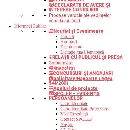
DECLARAȚII DE AVERE ȘI
INTERESE CONSILIERI
Procese verbale ale ședințelor
consiliului local
Informații Publice
Noutăți și Evenimente
Noutăți
Anunțuri
Evenimente
Licitație masă lemnoasă
RELAȚII CU PUBLICUL ȘI PRESA
Comunicate
Investiții
CONCURSURI ȘI ANGAJĂRI
Solicitare/Rapoarte Legea
544/2001
Apeluri de proiecte
SPCLEP - EVIDENȚA
PERSOANELOR
Carte Identitate
Carte Identitate Provizorie
Viză Reședință
Contact SPCLEP
Nașteri
Căsătorii