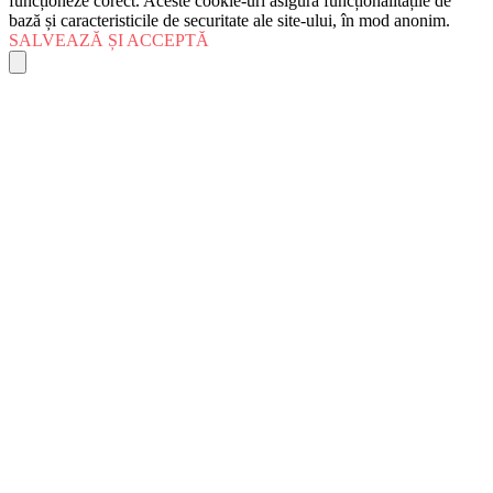
funcționeze corect. Aceste cookie-uri asigură funcționalitățile de
bază și caracteristicile de securitate ale site-ului, în mod anonim.
SALVEAZĂ ȘI ACCEPTĂ