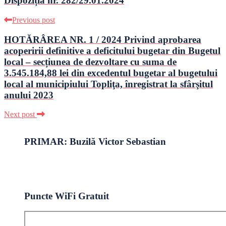
Dispoziția nr. 282/29.01.2024
Previous post
HOTĂRÂREA NR. 1 / 2024 Privind aprobarea
acoperirii definitive a deficitului bugetar din Bugetul
local – secțiunea de dezvoltare cu suma de
3.545.184,88 lei din excedentul bugetar al bugetului
local al municipiului Topliţa, înregistrat la sfârşitul
anului 2023
Next post
PRIMAR: Buzilă Victor Sebastian
Puncte WiFi Gratuit