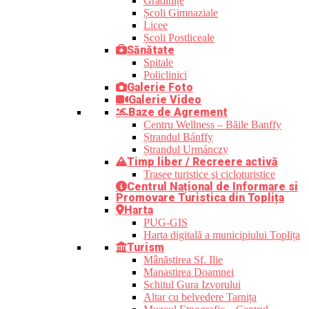
Grădinițe
Școli Gimnaziale
Licee
Școli Postliceale
Sănătate
Spitale
Policlinici
Galerie Foto
Galerie Video
Baze de Agrement
Centru Wellness – Băile Banffy
Ștrandul Bánffy
Ștrandul Urmánczy
Timp liber / Recreere activă
Trasee turistice şi cicloturistice
Centrul Național de Informare si
Promovare Turistica din Toplița
Harta
PUG-GIS
Harta digitală a municipiului Toplița
Turism
Mânăstirea Sf. Ilie
Manastirea Doamnei
Schitul Gura Izvorului
Altar cu belvedere Tarnița