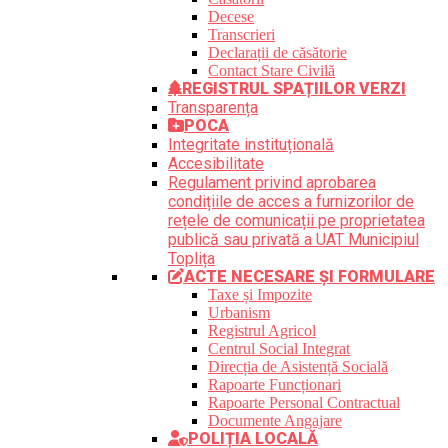
Decese
Transcrieri
Declarații de căsătorie
Contact Stare Civilă
REGISTRUL SPAȚIILOR VERZI
Transparența
POCA
Integritate instituțională
Accesibilitate
Regulament privind aprobarea
condițiile de acces a furnizorilor de
rețele de comunicații pe proprietatea
publică sau privată a UAT Municipiul
Toplița
ACTE NECESARE ȘI FORMULARE
Taxe și Impozite
Urbanism
Registrul Agricol
Centrul Social Integrat
Direcția de Asistență Socială
Rapoarte Funcționari
Rapoarte Personal Contractual
Documente Angajare
POLIȚIA LOCALĂ