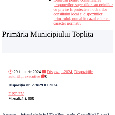
Registrul pentru consemnarea
propunerilor, sugestiilor sau opiniilor
cu privire la proiectele hotărârilor
consiliului local și dispozițiilor
primarului, numai în cazul celor cu
caracter normativ
Primăria Municipiului Toplița
29 ianuarie 2024
Dispoziții-2024
,
Dispozițiile
autorității executive
0
Dispoziția nr. 278/29.01.2024
DISP 278
Vizualizări:
889