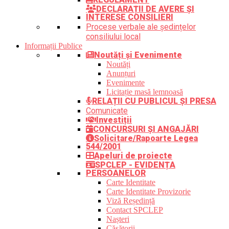
DECLARAȚII DE AVERE ȘI
INTERESE CONSILIERI
Procese verbale ale ședințelor
consiliului local
Informații Publice
Noutăți și Evenimente
Noutăți
Anunțuri
Evenimente
Licitație masă lemnoasă
RELAȚII CU PUBLICUL ȘI PRESA
Comunicate
Investiții
CONCURSURI ȘI ANGAJĂRI
Solicitare/Rapoarte Legea
544/2001
Apeluri de proiecte
SPCLEP - EVIDENȚA
PERSOANELOR
Carte Identitate
Carte Identitate Provizorie
Viză Reședință
Contact SPCLEP
Nașteri
Căsătorii