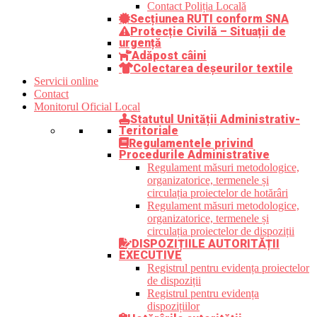
Contact Poliția Locală
Secțiunea RUTI conform SNA
Protecție Civilă – Situații de
urgență
Adăpost câini
Colectarea deșeurilor textile
Servicii online
Contact
Monitorul Oficial Local
Statutul Unității Administrativ-
Teritoriale
Regulamentele privind
Procedurile Administrative
Regulament măsuri metodologice,
organizatorice, termenele și
circulația proiectelor de hotărâri
Regulament măsuri metodologice,
organizatorice, termenele și
circulația proiectelor de dispoziții
DISPOZIȚIILE AUTORITĂȚII
EXECUTIVE
Registrul pentru evidența proiectelor
de dispoziții
Registrul pentru evidența
dispozițiilor