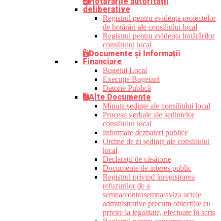
Hotărârile autorității
deliberative
Registrul pentru evidența proiectelor
de hotărâri ale consiliului local
Registrul pentru evidența hotărârilor
consiliului local
Documente și Informații
Financiare
Bugetul Local
Execuție Bugetară
Datorie Publică
Alte Documente
Minute ședințe ale consiliului local
Procese verbale ale ședințelor
consiliului local
Informare dezbateri publice
Ordine de zi ședințe ale consiliului
local
Declarații de căsătorie
Documente de interes public
Registrul privind înregistrarea
refuzurilor de a
semna/contrasemna/aviza actele
administrative precum obiecțiile cu
privire la legalitate, efectuate în scris