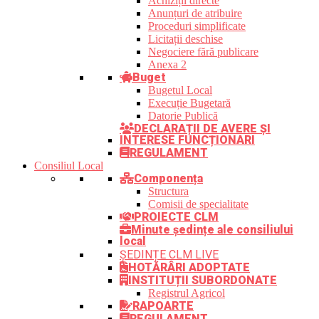
Achiziții directe
Anunțuri de atribuire
Proceduri simplificate
Licitații deschise
Negociere fără publicare
Anexa 2
Buget
Bugetul Local
Execuție Bugetară
Datorie Publică
DECLARAȚII DE AVERE ȘI
INTERESE FUNCȚIONARI
REGULAMENT
Consiliul Local
Componența
Structura
Comisii de specialitate
PROIECTE CLM
Minute ședințe ale consiliului
local
ȘEDINȚE CLM LIVE
HOTĂRÂRI ADOPTATE
INSTITUȚII SUBORDONATE
Registrul Agricol
RAPOARTE
REGULAMENT