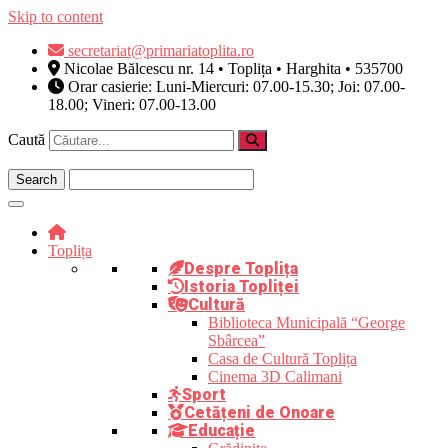
Skip to content
secretariat@primariatoplita.ro
Nicolae Bălcescu nr. 14 • Toplița • Harghita • 535700
Orar casierie: Luni-Miercuri: 07.00-15.30; Joi: 07.00-
18.00; Vineri: 07.00-13.00
Caută
Toplița
Despre Toplița
Istoria Topliței
Cultură
Biblioteca Municipală “George
Sbârcea”
Casa de Cultură Toplița
Cinema 3D Calimani
Sport
Cetățeni de Onoare
Educație