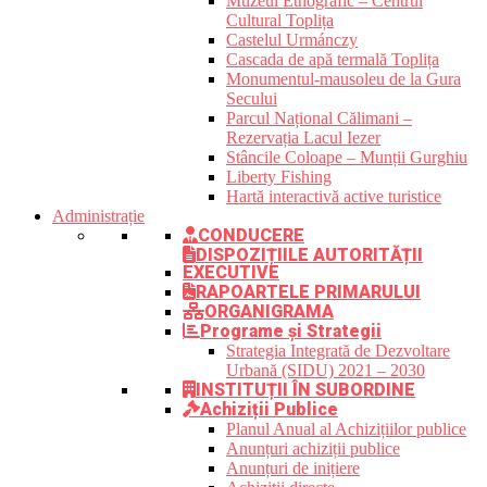
Muzeul Etnografic – Centrul
Cultural Toplița
Castelul Urmánczy
Cascada de apă termală Toplița
Monumentul-mausoleu de la Gura
Secului
Parcul Național Călimani –
Rezervația Lacul Iezer
Stâncile Coloape – Munții Gurghiu
Liberty Fishing
Hartă interactivă active turistice
Administrație
CONDUCERE
DISPOZIȚIILE AUTORITĂȚII
EXECUTIVE
RAPOARTELE PRIMARULUI
ORGANIGRAMA
Programe și Strategii
Strategia Integrată de Dezvoltare
Urbană (SIDU) 2021 – 2030
INSTITUȚII ÎN SUBORDINE
Achiziții Publice
Planul Anual al Achizițiilor publice
Anunțuri achiziții publice
Anunțuri de inițiere