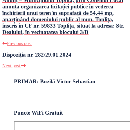
Anunț – Municipiului Toplita, prin Consiliul Local
anunța organizarea licitației publice în vederea
închirierii unui teren în suprafață de 54,44 mp,
aparținând domeniului public al mun. Toplița,
înscris în CF nr. 59833 Toplița, situat la adresa: Str.
Dealului, în vecinatatea blocului 3/D
Previous post
Dispoziția nr. 282/29.01.2024
Next post
PRIMAR: Buzilă Victor Sebastian
Puncte WiFi Gratuit