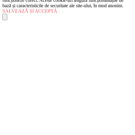
funcționeze corect. Aceste cookie-uri asigură funcționalitățile de
bază și caracteristicile de securitate ale site-ului, în mod anonim.
SALVEAZĂ ȘI ACCEPTĂ