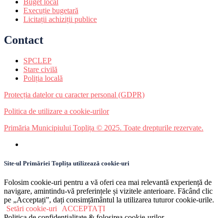
Buget local
Execuție bugetară
Licitații achiziții publice
Contact
SPCLEP
Stare civilă
Poliția locală
Protecția datelor cu caracter personal (GDPR)
Politica de utilizare a cookie-urilor
Primăria Municipiului Toplița © 2025. Toate drepturile rezervate.
Site-ul Primăriei Toplița utilizează cookie-uri
Folosim cookie-uri pentru a vă oferi cea mai relevantă experiență de
navigare, amintindu-vă preferințele și vizitele anterioare. Făcând clic
pe „Acceptați”, dați consimțământul la utilizarea tuturor cookie-urile.
Setări cookie-uri
ACCEPTAȚI
Politica de confidențialitate & folosirea cookie-urilor