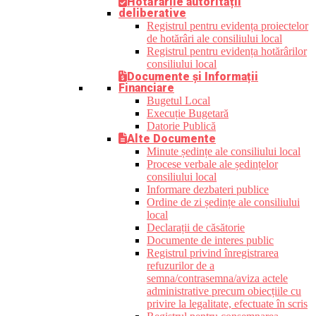
Hotărârile autorității
deliberative
Registrul pentru evidența proiectelor
de hotărâri ale consiliului local
Registrul pentru evidența hotărârilor
consiliului local
Documente și Informații
Financiare
Bugetul Local
Execuție Bugetară
Datorie Publică
Alte Documente
Minute ședințe ale consiliului local
Procese verbale ale ședințelor
consiliului local
Informare dezbateri publice
Ordine de zi ședințe ale consiliului
local
Declarații de căsătorie
Documente de interes public
Registrul privind înregistrarea
refuzurilor de a
semna/contrasemna/aviza actele
administrative precum obiecțiile cu
privire la legalitate, efectuate în scris