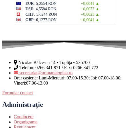
EUR
: 5,2554 RON
+0,0041 ▲
USD
: 4,5584 RON
+0,0077 ▲
CHF
: 5,6244 RON
+0,0023 ▲
GBP
: 6,1277 RON
+0,0041 ▲
Nicolae Bălcescu 14 • Toplița • 535700
Telefon: 0266 341 871 / Fax: 0266 341 772
secretariat@primariatoplita.ro
Orar casierie: Luni-Miercuri: 07.00-15.30; Joi: 07.00-18.00;
Vineri:07.00-13.00
Formular contact
Administrație
Conducere
Organigrama
Regulament