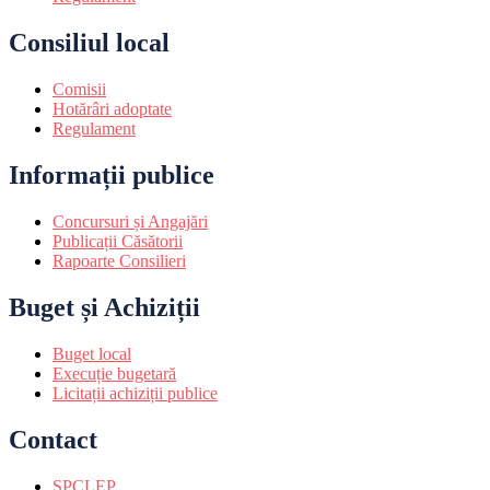
Consiliul local
Comisii
Hotărâri adoptate
Regulament
Informații publice
Concursuri și Angajări
Publicații Căsătorii
Rapoarte Consilieri
Buget și Achiziții
Buget local
Execuție bugetară
Licitații achiziții publice
Contact
SPCLEP