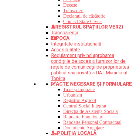
Decese
Transcrieri
Declarații de căsătorie
Contact Stare Civilă
REGISTRUL SPAȚIILOR VERZI
Transparența
POCA
Integritate instituțională
Accesibilitate
Regulament privind aprobarea
condițiile de acces a furnizorilor de
rețele de comunicații pe proprietatea
publică sau privată a UAT Municipiul
Toplița
ACTE NECESARE ȘI FORMULARE
Taxe și Impozite
Urbanism
Registrul Agricol
Centrul Social Integrat
Direcția de Asistență Socială
Rapoarte Funcționari
Rapoarte Personal Contractual
Documente Angajare
POLIȚIA LOCALĂ