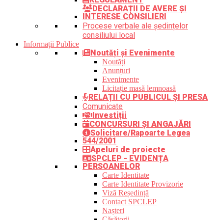
DECLARAȚII DE AVERE ȘI
INTERESE CONSILIERI
Procese verbale ale ședințelor
consiliului local
Informații Publice
Noutăți și Evenimente
Noutăți
Anunțuri
Evenimente
Licitație masă lemnoasă
RELAȚII CU PUBLICUL ȘI PRESA
Comunicate
Investiții
CONCURSURI ȘI ANGAJĂRI
Solicitare/Rapoarte Legea
544/2001
Apeluri de proiecte
SPCLEP - EVIDENȚA
PERSOANELOR
Carte Identitate
Carte Identitate Provizorie
Viză Reședință
Contact SPCLEP
Nașteri
Căsătorii