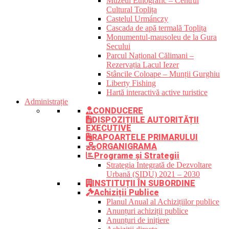
Muzeul Etnografic – Centrul
Cultural Toplița
Castelul Urmánczy
Cascada de apă termală Toplița
Monumentul-mausoleu de la Gura
Secului
Parcul Național Călimani –
Rezervația Lacul Iezer
Stâncile Coloape – Munții Gurghiu
Liberty Fishing
Hartă interactivă active turistice
Administrație
CONDUCERE
DISPOZIȚIILE AUTORITĂȚII
EXECUTIVE
RAPOARTELE PRIMARULUI
ORGANIGRAMA
Programe și Strategii
Strategia Integrată de Dezvoltare
Urbană (SIDU) 2021 – 2030
INSTITUȚII ÎN SUBORDINE
Achiziții Publice
Planul Anual al Achizițiilor publice
Anunțuri achiziții publice
Anunțuri de inițiere