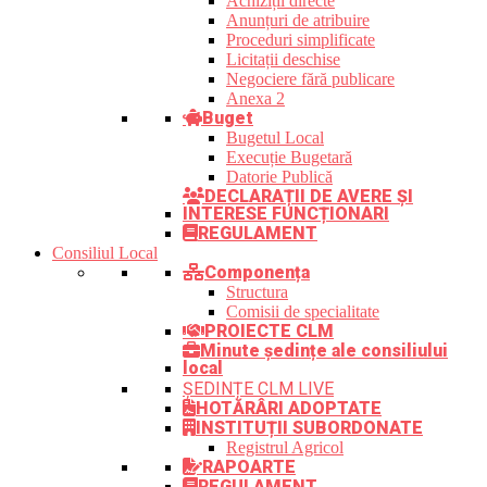
Achiziții directe
Anunțuri de atribuire
Proceduri simplificate
Licitații deschise
Negociere fără publicare
Anexa 2
Buget
Bugetul Local
Execuție Bugetară
Datorie Publică
DECLARAȚII DE AVERE ȘI
INTERESE FUNCȚIONARI
REGULAMENT
Consiliul Local
Componența
Structura
Comisii de specialitate
PROIECTE CLM
Minute ședințe ale consiliului
local
ȘEDINȚE CLM LIVE
HOTĂRÂRI ADOPTATE
INSTITUȚII SUBORDONATE
Registrul Agricol
RAPOARTE
REGULAMENT