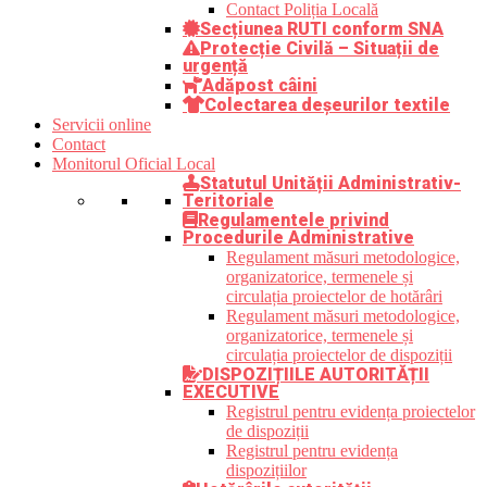
Contact Poliția Locală
Secțiunea RUTI conform SNA
Protecție Civilă – Situații de
urgență
Adăpost câini
Colectarea deșeurilor textile
Servicii online
Contact
Monitorul Oficial Local
Statutul Unității Administrativ-
Teritoriale
Regulamentele privind
Procedurile Administrative
Regulament măsuri metodologice,
organizatorice, termenele și
circulația proiectelor de hotărâri
Regulament măsuri metodologice,
organizatorice, termenele și
circulația proiectelor de dispoziții
DISPOZIȚIILE AUTORITĂȚII
EXECUTIVE
Registrul pentru evidența proiectelor
de dispoziții
Registrul pentru evidența
dispozițiilor