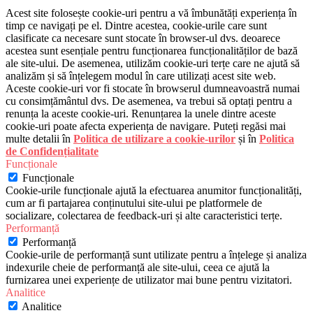
Acest site folosește cookie-uri pentru a vă îmbunătăți experiența în
timp ce navigați pe el. Dintre acestea, cookie-urile care sunt
clasificate ca necesare sunt stocate în browser-ul dvs. deoarece
acestea sunt esențiale pentru funcționarea funcționalităților de bază
ale site-ului. De asemenea, utilizăm cookie-uri terțe care ne ajută să
analizăm și să înțelegem modul în care utilizați acest site web.
Aceste cookie-uri vor fi stocate în browserul dumneavoastră numai
cu consimțământul dvs. De asemenea, va trebui să optați pentru a
renunța la aceste cookie-uri. Renunțarea la unele dintre aceste
cookie-uri poate afecta experiența de navigare. Puteți regăsi mai
multe detalii în
Politica de utilizare a cookie-urilor
și în
Politica
de Confidențialitate
Funcționale
Funcționale
Cookie-urile funcționale ajută la efectuarea anumitor funcționalități,
cum ar fi partajarea conținutului site-ului pe platformele de
socializare, colectarea de feedback-uri și alte caracteristici terțe.
Performanță
Performanță
Cookie-urile de performanță sunt utilizate pentru a înțelege și analiza
indexurile cheie de performanță ale site-ului, ceea ce ajută la
furnizarea unei experiențe de utilizator mai bune pentru vizitatori.
Analitice
Analitice