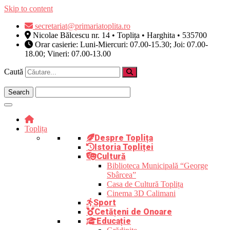
Skip to content
secretariat@primariatoplita.ro
Nicolae Bălcescu nr. 14 • Toplița • Harghita • 535700
Orar casierie: Luni-Miercuri: 07.00-15.30; Joi: 07.00-
18.00; Vineri: 07.00-13.00
Caută
Toplița
Despre Toplița
Istoria Topliței
Cultură
Biblioteca Municipală “George
Sbârcea”
Casa de Cultură Toplița
Cinema 3D Calimani
Sport
Cetățeni de Onoare
Educație