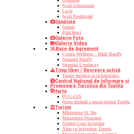
Grădinițe
Școli Gimnaziale
Licee
Școli Postliceale
Sănătate
Spitale
Policlinici
Galerie Foto
Galerie Video
Baze de Agrement
Centru Wellness – Băile Banffy
Ștrandul Bánffy
Ștrandul Urmánczy
Timp liber / Recreere activă
Trasee turistice şi cicloturistice
Centrul Național de Informare si
Promovare Turistica din Toplița
Harta
PUG-GIS
Harta digitală a municipiului Toplița
Turism
Mânăstirea Sf. Ilie
Manastirea Doamnei
Schitul Gura Izvorului
Altar cu belvedere Tarnița