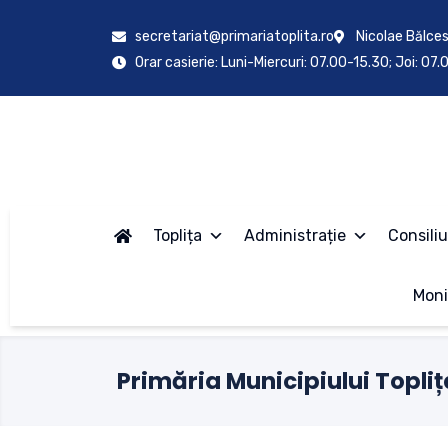
secretariat@primariatoplita.ro
Nicolae Bălces
Orar casierie: Luni-Miercuri: 07.00-15.30; Joi: 07
Toplița
Administrație
Consiliu
Moni
Primăria Municipiului Topliț