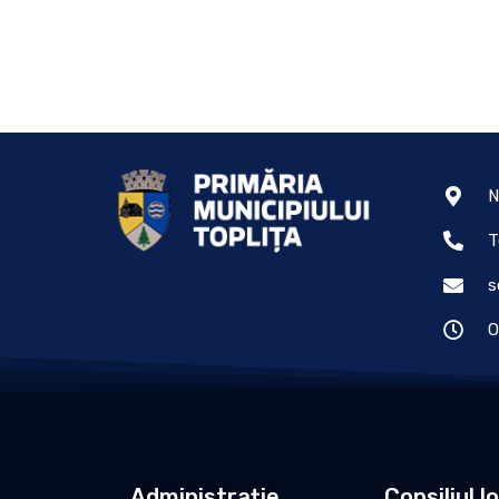
N
T
s
O
Administrație
Consiliul l