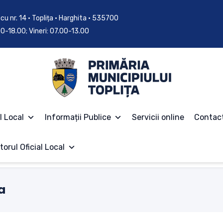
cu nr. 14 • Toplița • Harghita • 535700
.00-18.00; Vineri: 07.00-13.00
l Local
Informații Publice
Servicii online
Contac
torul Oficial Local
a