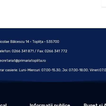
icolae Bălcescu 14 • Toplița • 535700
elefon: 0266 341 871 / Fax: 0266 341 772
ecretariat@primariatoplita.ro
rar casierie: Luni-Miercuri: 07.00-15.30; Joi: 07.00-18.00; Vineri:07
ocal
Informații publice
Buget și A