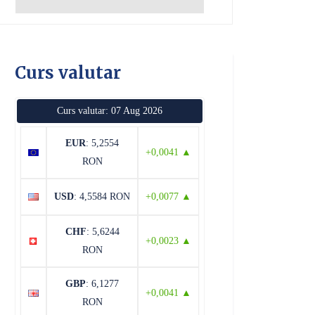
Curs valutar
Curs valutar: 07 Aug 2026
EUR
: 5,2554
+0,0041 ▲
RON
USD
: 4,5584 RON
+0,0077 ▲
CHF
: 5,6244
+0,0023 ▲
RON
GBP
: 6,1277
+0,0041 ▲
RON