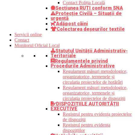
Contact Poliția Locală
Secțiunea RUTI conform SNA
Protecție Civilă – Situații de
urgență
Adăpost câini
Colectarea deșeurilor textile
Servicii online
Contact
Monitorul Oficial Local
Statutul Unității Administrativ-
Teritoriale
Regulamentele privind
Procedurile Administrative
Regulament măsuri metodologice,
organizatorice, termenele și
circulația proiectelor de hotărâri
Regulament măsuri metodologice,
organizatorice, termenele și
circulația proiectelor de dispoziții
DISPOZIȚIILE AUTORITĂȚII
EXECUTIVE
Registrul pentru evidența proiectelor
de dispoziții
Registrul pentru evidența
dispozițiilor