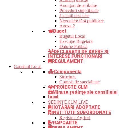
Achiziții directe
Anunțuri de atribuire
Proceduri simplificate
Licitații deschise
Negociere fără publicare
Anexa 2
Buget
Bugetul Local
Execuție Bugetară
Datorie Publică
DECLARAȚII DE AVERE ȘI
INTERESE FUNCȚIONARI
REGULAMENT
Consiliul Local
Componența
Structura
Comisii de specialitate
PROIECTE CLM
Minute ședințe ale consiliului
local
ȘEDINȚE CLM LIVE
HOTĂRÂRI ADOPTATE
INSTITUȚII SUBORDONATE
Registrul Agricol
RAPOARTE
REGULAMENT