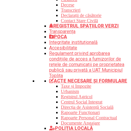
Decese
Transcrieri
Declarații de căsătorie
Contact Stare Civilă
REGISTRUL SPAȚIILOR VERZI
Transparența
POCA
Integritate instituțională
Accesibilitate
Regulament privind aprobarea
condițiile de acces a furnizorilor de
rețele de comunicații pe proprietatea
publică sau privată a UAT Municipiul
Toplița
ACTE NECESARE ȘI FORMULARE
Taxe și Impozite
Urbanism
Registrul Agricol
Centrul Social Integrat
Direcția de Asistență Socială
Rapoarte Funcționari
Rapoarte Personal Contractual
Documente Angajare
POLIȚIA LOCALĂ