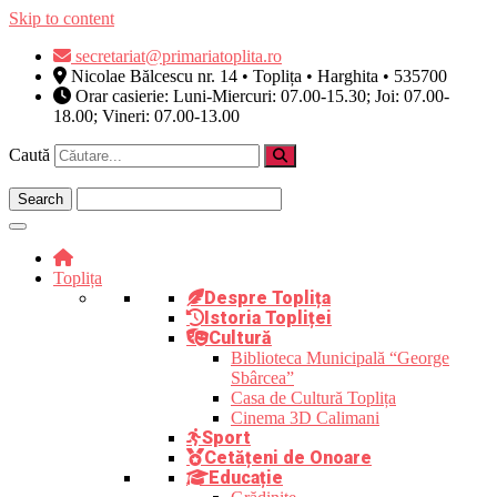
Skip to content
secretariat@primariatoplita.ro
Nicolae Bălcescu nr. 14 • Toplița • Harghita • 535700
Orar casierie: Luni-Miercuri: 07.00-15.30; Joi: 07.00-
18.00; Vineri: 07.00-13.00
Caută
Toplița
Despre Toplița
Istoria Topliței
Cultură
Biblioteca Municipală “George
Sbârcea”
Casa de Cultură Toplița
Cinema 3D Calimani
Sport
Cetățeni de Onoare
Educație