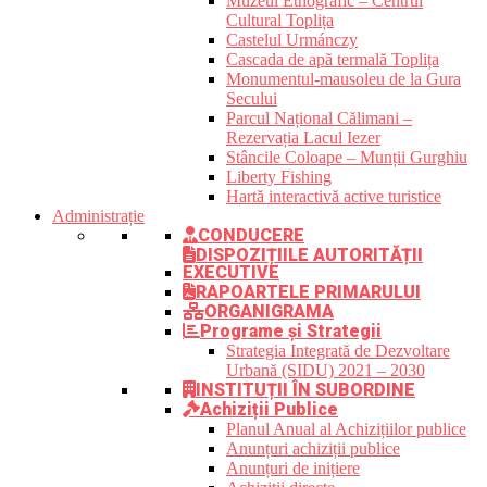
Muzeul Etnografic – Centrul
Cultural Toplița
Castelul Urmánczy
Cascada de apă termală Toplița
Monumentul-mausoleu de la Gura
Secului
Parcul Național Călimani –
Rezervația Lacul Iezer
Stâncile Coloape – Munții Gurghiu
Liberty Fishing
Hartă interactivă active turistice
Administrație
CONDUCERE
DISPOZIȚIILE AUTORITĂȚII
EXECUTIVE
RAPOARTELE PRIMARULUI
ORGANIGRAMA
Programe și Strategii
Strategia Integrată de Dezvoltare
Urbană (SIDU) 2021 – 2030
INSTITUȚII ÎN SUBORDINE
Achiziții Publice
Planul Anual al Achizițiilor publice
Anunțuri achiziții publice
Anunțuri de inițiere