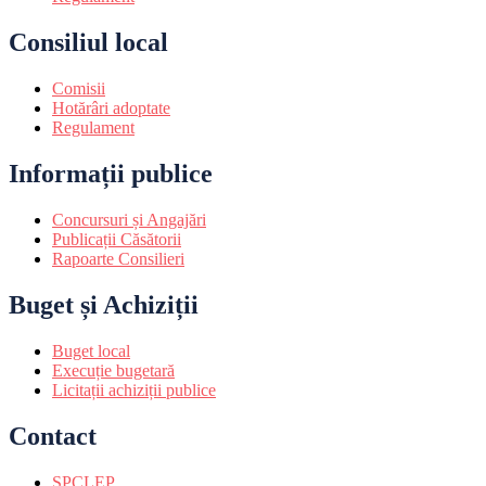
Consiliul local
Comisii
Hotărâri adoptate
Regulament
Informații publice
Concursuri și Angajări
Publicații Căsătorii
Rapoarte Consilieri
Buget și Achiziții
Buget local
Execuție bugetară
Licitații achiziții publice
Contact
SPCLEP