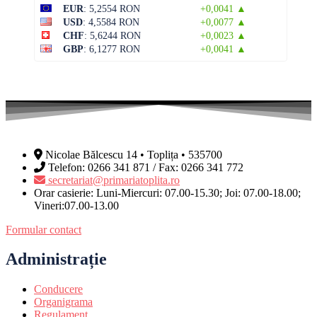
EUR
: 5,2554 RON
+0,0041 ▲
USD
: 4,5584 RON
+0,0077 ▲
CHF
: 5,6244 RON
+0,0023 ▲
GBP
: 6,1277 RON
+0,0041 ▲
Nicolae Bălcescu 14 • Toplița • 535700
Telefon: 0266 341 871 / Fax: 0266 341 772
secretariat@primariatoplita.ro
Orar casierie: Luni-Miercuri: 07.00-15.30; Joi: 07.00-18.00;
Vineri:07.00-13.00
Formular contact
Administrație
Conducere
Organigrama
Regulament