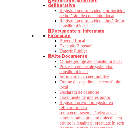
Hotărârile autorității
deliberative
Registrul pentru evidența proiectelor
de hotărâri ale consiliului local
Registrul pentru evidența hotărârilor
consiliului local
Documente și Informații
Financiare
Bugetul Local
Execuție Bugetară
Datorie Publică
Alte Documente
Minute ședințe ale consiliului local
Procese verbale ale ședințelor
consiliului local
Informare dezbateri publice
Ordine de zi ședințe ale consiliului
local
Declarații de căsătorie
Documente de interes public
Registrul privind înregistrarea
refuzurilor de a
semna/contrasemna/aviza actele
administrative precum obiecțiile cu
privire la legalitate, efectuate în scris