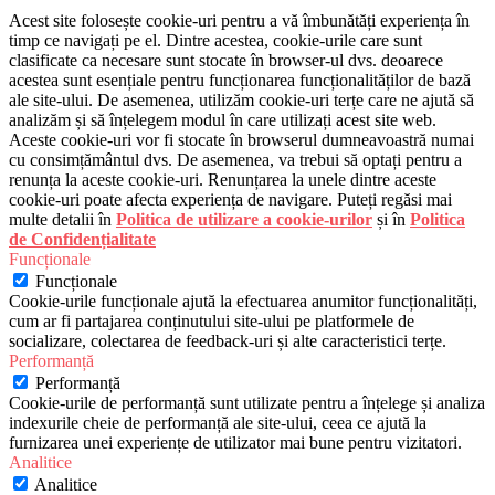
Acest site folosește cookie-uri pentru a vă îmbunătăți experiența în
timp ce navigați pe el. Dintre acestea, cookie-urile care sunt
clasificate ca necesare sunt stocate în browser-ul dvs. deoarece
acestea sunt esențiale pentru funcționarea funcționalităților de bază
ale site-ului. De asemenea, utilizăm cookie-uri terțe care ne ajută să
analizăm și să înțelegem modul în care utilizați acest site web.
Aceste cookie-uri vor fi stocate în browserul dumneavoastră numai
cu consimțământul dvs. De asemenea, va trebui să optați pentru a
renunța la aceste cookie-uri. Renunțarea la unele dintre aceste
cookie-uri poate afecta experiența de navigare. Puteți regăsi mai
multe detalii în
Politica de utilizare a cookie-urilor
și în
Politica
de Confidențialitate
Funcționale
Funcționale
Cookie-urile funcționale ajută la efectuarea anumitor funcționalități,
cum ar fi partajarea conținutului site-ului pe platformele de
socializare, colectarea de feedback-uri și alte caracteristici terțe.
Performanță
Performanță
Cookie-urile de performanță sunt utilizate pentru a înțelege și analiza
indexurile cheie de performanță ale site-ului, ceea ce ajută la
furnizarea unei experiențe de utilizator mai bune pentru vizitatori.
Analitice
Analitice