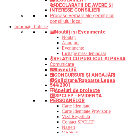
DECLARAȚII DE AVERE ȘI
INTERESE CONSILIERI
Procese verbale ale ședințelor
consiliului local
Informații Publice
Noutăți și Evenimente
Noutăți
Anunțuri
Evenimente
Licitație masă lemnoasă
RELAȚII CU PUBLICUL ȘI PRESA
Comunicate
Investiții
CONCURSURI ȘI ANGAJĂRI
Solicitare/Rapoarte Legea
544/2001
Apeluri de proiecte
SPCLEP - EVIDENȚA
PERSOANELOR
Carte Identitate
Carte Identitate Provizorie
Viză Reședință
Contact SPCLEP
Nașteri
Căsătorii