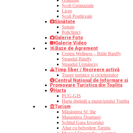
Grădinițe
Școli Gimnaziale
Licee
Școli Postliceale
Sănătate
Spitale
Policlinici
Galerie Foto
Galerie Video
Baze de Agrement
Centru Wellness – Băile Banffy
Ștrandul Bánffy
Ștrandul Urmánczy
Timp liber / Recreere activă
Trasee turistice şi cicloturistice
Centrul Național de Informare si
Promovare Turistica din Toplița
Harta
PUG-GIS
Harta digitală a municipiului Toplița
Turism
Mânăstirea Sf. Ilie
Manastirea Doamnei
Schitul Gura Izvorului
Altar cu belvedere Tarnița