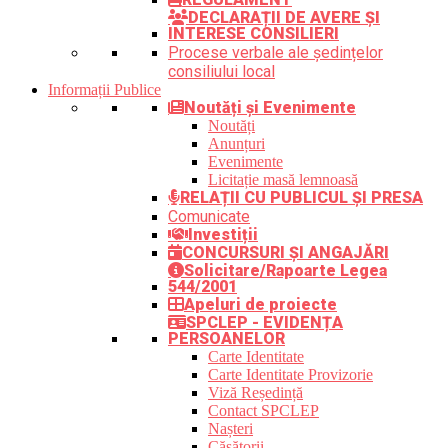
DECLARAȚII DE AVERE ȘI
INTERESE CONSILIERI
Procese verbale ale ședințelor
consiliului local
Informații Publice
Noutăți și Evenimente
Noutăți
Anunțuri
Evenimente
Licitație masă lemnoasă
RELAȚII CU PUBLICUL ȘI PRESA
Comunicate
Investiții
CONCURSURI ȘI ANGAJĂRI
Solicitare/Rapoarte Legea
544/2001
Apeluri de proiecte
SPCLEP - EVIDENȚA
PERSOANELOR
Carte Identitate
Carte Identitate Provizorie
Viză Reședință
Contact SPCLEP
Nașteri
Căsătorii