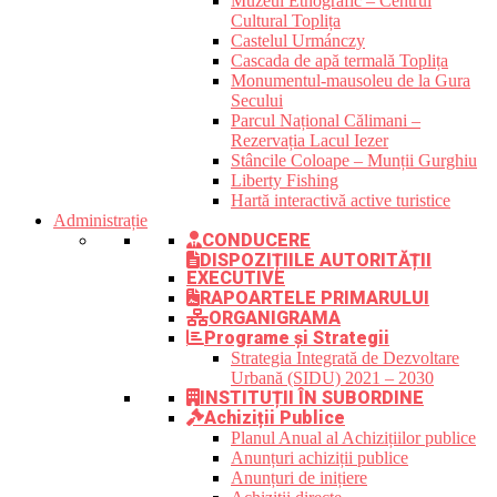
Muzeul Etnografic – Centrul
Cultural Toplița
Castelul Urmánczy
Cascada de apă termală Toplița
Monumentul-mausoleu de la Gura
Secului
Parcul Național Călimani –
Rezervația Lacul Iezer
Stâncile Coloape – Munții Gurghiu
Liberty Fishing
Hartă interactivă active turistice
Administrație
CONDUCERE
DISPOZIȚIILE AUTORITĂȚII
EXECUTIVE
RAPOARTELE PRIMARULUI
ORGANIGRAMA
Programe și Strategii
Strategia Integrată de Dezvoltare
Urbană (SIDU) 2021 – 2030
INSTITUȚII ÎN SUBORDINE
Achiziții Publice
Planul Anual al Achizițiilor publice
Anunțuri achiziții publice
Anunțuri de inițiere