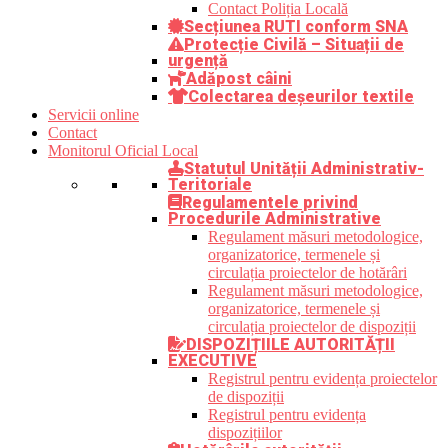
Contact Poliția Locală
Secțiunea RUTI conform SNA
Protecție Civilă – Situații de
urgență
Adăpost câini
Colectarea deșeurilor textile
Servicii online
Contact
Monitorul Oficial Local
Statutul Unității Administrativ-
Teritoriale
Regulamentele privind
Procedurile Administrative
Regulament măsuri metodologice,
organizatorice, termenele și
circulația proiectelor de hotărâri
Regulament măsuri metodologice,
organizatorice, termenele și
circulația proiectelor de dispoziții
DISPOZIȚIILE AUTORITĂȚII
EXECUTIVE
Registrul pentru evidența proiectelor
de dispoziții
Registrul pentru evidența
dispozițiilor