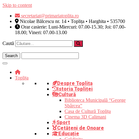
Skip to content
secretariat@primariatoplita.ro
Nicolae Bălcescu nr. 14 • Toplița • Harghita • 535700
Orar casierie: Luni-Miercuri: 07.00-15.30; Joi: 07.00-
18.00; Vineri: 07.00-13.00
Caută
Toplița
Despre Toplița
Istoria Topliței
Cultură
Biblioteca Municipală “George
Sbârcea”
Casa de Cultură Toplița
Cinema 3D Calimani
Sport
Cetățeni de Onoare
Educație