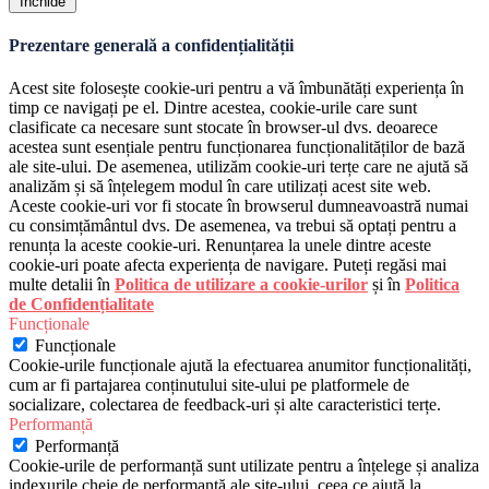
Închide
Prezentare generală a confidențialității
Acest site folosește cookie-uri pentru a vă îmbunătăți experiența în
timp ce navigați pe el. Dintre acestea, cookie-urile care sunt
clasificate ca necesare sunt stocate în browser-ul dvs. deoarece
acestea sunt esențiale pentru funcționarea funcționalităților de bază
ale site-ului. De asemenea, utilizăm cookie-uri terțe care ne ajută să
analizăm și să înțelegem modul în care utilizați acest site web.
Aceste cookie-uri vor fi stocate în browserul dumneavoastră numai
cu consimțământul dvs. De asemenea, va trebui să optați pentru a
renunța la aceste cookie-uri. Renunțarea la unele dintre aceste
cookie-uri poate afecta experiența de navigare. Puteți regăsi mai
multe detalii în
Politica de utilizare a cookie-urilor
și în
Politica
de Confidențialitate
Funcționale
Funcționale
Cookie-urile funcționale ajută la efectuarea anumitor funcționalități,
cum ar fi partajarea conținutului site-ului pe platformele de
socializare, colectarea de feedback-uri și alte caracteristici terțe.
Performanță
Performanță
Cookie-urile de performanță sunt utilizate pentru a înțelege și analiza
indexurile cheie de performanță ale site-ului, ceea ce ajută la