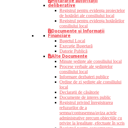
Hotărârile autorității
deliberative
Registrul pentru evidența proiectelor
de hotărâri ale consiliului local
Registrul pentru evidența hotărârilor
consiliului local
Documente și Informații
Financiare
Bugetul Local
Execuție Bugetară
Datorie Publică
Alte Documente
Minute ședințe ale consiliului local
Procese verbale ale ședințelor
consiliului local
Informare dezbateri publice
Ordine de zi ședințe ale consiliului
local
Declarații de căsătorie
Documente de interes public
Registrul privind înregistrarea
refuzurilor de a
semna/contrasemna/aviza actele
administrative precum obiecțiile cu
privire la legalitate, efectuate în scris