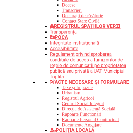
Decese
Transcrieri
Declarații de căsătorie
Contact Stare Civilă
REGISTRUL SPAȚIILOR VERZI
Transparența
POCA
Integritate instituțională
Accesibilitate
Regulament privind aprobarea
condițiile de acces a furnizorilor de
rețele de comunicații pe proprietatea
publică sau privată a UAT Municipiul
Toplița
ACTE NECESARE ȘI FORMULARE
Taxe și Impozite
Urbanism
Registrul Agricol
Centrul Social Integrat
Direcția de Asistență Socială
Rapoarte Funcționari
Rapoarte Personal Contractual
Documente Angajare
POLIȚIA LOCALĂ