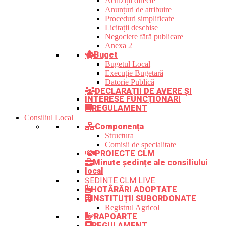
Achiziții directe
Anunțuri de atribuire
Proceduri simplificate
Licitații deschise
Negociere fără publicare
Anexa 2
Buget
Bugetul Local
Execuție Bugetară
Datorie Publică
DECLARAȚII DE AVERE ȘI
INTERESE FUNCȚIONARI
REGULAMENT
Consiliul Local
Componența
Structura
Comisii de specialitate
PROIECTE CLM
Minute ședințe ale consiliului
local
ȘEDINȚE CLM LIVE
HOTĂRÂRI ADOPTATE
INSTITUȚII SUBORDONATE
Registrul Agricol
RAPOARTE
REGULAMENT