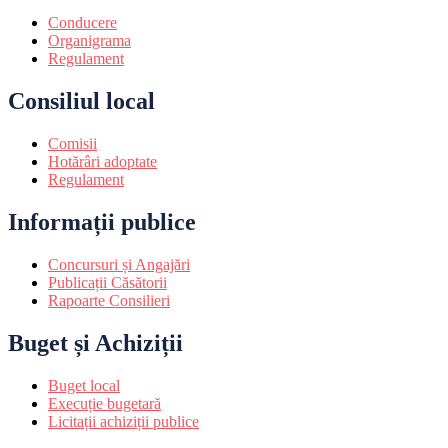
Conducere
Organigrama
Regulament
Consiliul local
Comisii
Hotărâri adoptate
Regulament
Informații publice
Concursuri și Angajări
Publicații Căsătorii
Rapoarte Consilieri
Buget și Achiziții
Buget local
Execuție bugetară
Licitații achiziții publice