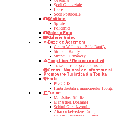
Grădinițe
Școli Gimnaziale
Licee
Școli Postliceale
Sănătate
Spitale
Policlinici
Galerie Foto
Galerie Video
Baze de Agrement
Centru Wellness – Băile Banffy
Ștrandul Bánffy
Ștrandul Urmánczy
Timp liber / Recreere activă
Trasee turistice şi cicloturistice
Centrul Național de Informare si
Promovare Turistica din Toplița
Harta
PUG-GIS
Harta digitală a municipiului Toplița
Turism
Mânăstirea Sf. Ilie
Manastirea Doamnei
Schitul Gura Izvorului
Altar cu belvedere Tarnița