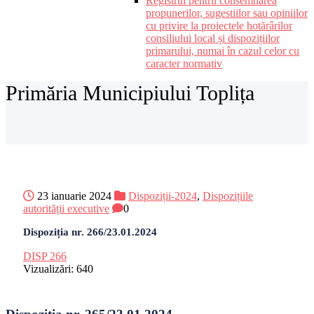
Registrul pentru consemnarea
propunerilor, sugestiilor sau opiniilor
cu privire la proiectele hotărârilor
consiliului local și dispozițiilor
primarului, numai în cazul celor cu
caracter normativ
Primăria Municipiului Toplița
23 ianuarie 2024
Dispoziții-2024
,
Dispozițiile
autorității executive
0
Dispoziția nr. 266/23.01.2024
DISP 266
Vizualizări:
640