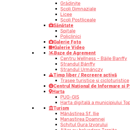
Grădinițe
Școli Gimnaziale
Licee
Școli Postliceale
Sănătate
Spitale
Policlinici
Galerie Foto
Galerie Video
Baze de Agrement
Centru Wellness – Băile Banffy
Ștrandul Bánffy
Ștrandul Urmánczy
Timp liber / Recreere activă
Trasee turistice şi cicloturistice
Centrul Național de Informare si P
Harta
PUG-GIS
Harta digitală a municipiului Top
Turism
Mânăstirea Sf. Ilie
Manastirea Doamnei
Schitul Gura Izvorului