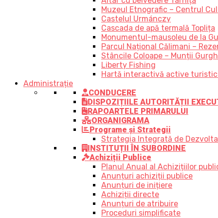
Altar cu belvedere Tarnița
Muzeul Etnografic – Centrul Cult
Castelul Urmánczy
Cascada de apă termală Toplița
Monumentul-mausoleu de la Gu
Parcul Național Călimani – Rezer
Stâncile Coloape – Munții Gurgh
Liberty Fishing
Hartă interactivă active turisti
Administrație
CONDUCERE
DISPOZIȚIILE AUTORITĂȚII EXECU
RAPOARTELE PRIMARULUI
ORGANIGRAMA
Programe și Strategii
Strategia Integrată de Dezvolt
INSTITUȚII ÎN SUBORDINE
Achiziții Publice
Planul Anual al Achizițiilor publi
Anunțuri achiziții publice
Anunțuri de inițiere
Achiziții directe
Anunțuri de atribuire
Proceduri simplificate