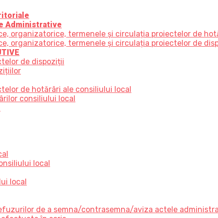
itoriale
e Administrative
 organizatorice, termenele și circulația proiectelor de hot
organizatorice, termenele și circulația proiectelor de disp
UTIVE
telor de dispoziții
țiilor
elor de hotărâri ale consiliului local
ilor consiliului local
e
cal
nsiliului local
ui local
 refuzurilor de a semna/contrasemna/aviza actele administr