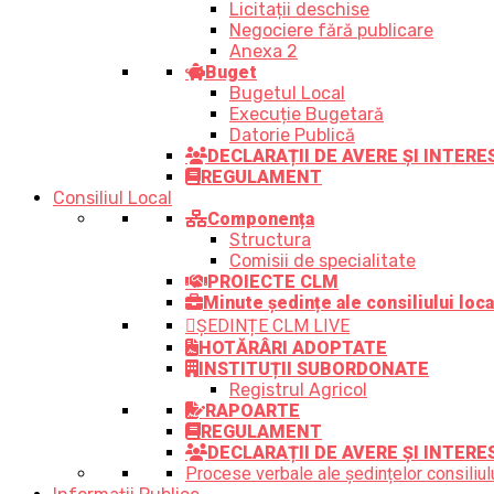
Licitații deschise
Negociere fără publicare
Anexa 2
Buget
Bugetul Local
Execuție Bugetară
Datorie Publică
DECLARAȚII DE AVERE ȘI INTER
REGULAMENT
Consiliul Local
Componența
Structura
Comisii de specialitate
PROIECTE CLM
Minute ședințe ale consiliului loca
ȘEDINȚE CLM LIVE
HOTĂRÂRI ADOPTATE
INSTITUȚII SUBORDONATE
Registrul Agricol
RAPOARTE
REGULAMENT
DECLARAȚII DE AVERE ȘI INTERE
Procese verbale ale ședințelor consiliulu