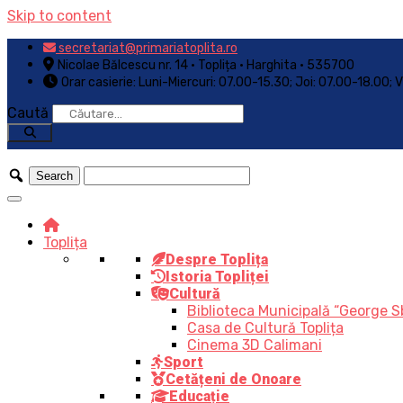
Skip to content
secretariat@primariatoplita.ro
Nicolae Bălcescu nr. 14 • Toplița • Harghita • 535700
Orar casierie: Luni-Miercuri: 07.00-15.30; Joi: 07.00-18.00; 
Caută
Toplița
Despre Toplița
Istoria Topliței
Cultură
Biblioteca Municipală “George S
Casa de Cultură Toplița
Cinema 3D Calimani
Sport
Cetățeni de Onoare
Educație