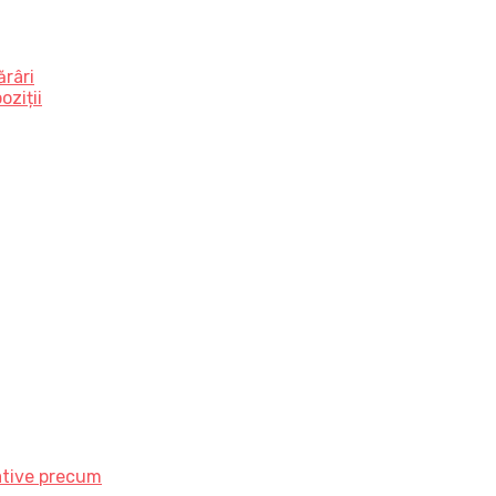
ărâri
oziții
ative precum