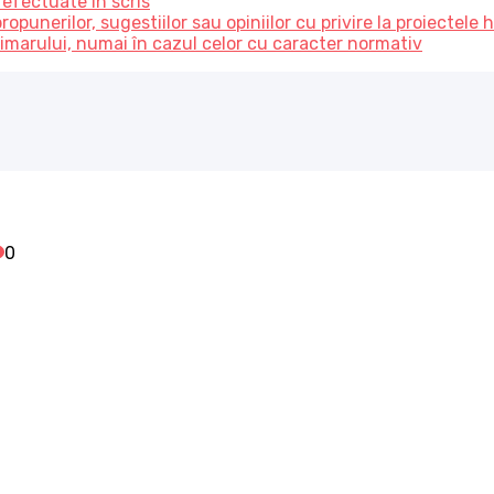
, efectuate în scris
unerilor, sugestiilor sau opiniilor cu privire la proiectele h
r primarului, numai în cazul celor cu caracter normativ
0