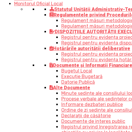
Monitorul Oficial Local
Statutul Unității Administrativ-Ter
Regulamentele privind Proceduril
Regulament măsuri metodologice,
Regulament măsuri metodologice, 
DISPOZIȚIILE AUTORITĂȚII EXEC
Registrul pentru evidența proiec
Registrul pentru evidența dispozi
Hotărârile autorității deliberative
Registrul pentru evidența proiect
Registrul pentru evidența hotărâr
Documente și Informații Financiar
Bugetul Local
Execuție Bugetară
Datorie Publică
Alte Documente
Minute ședințe ale consiliului lo
Procese verbale ale ședințelor co
Informare dezbateri publice
Ordine de zi ședințe ale consiliul
Declarații de căsătorie
Documente de interes public
Registrul privind înregistrarea