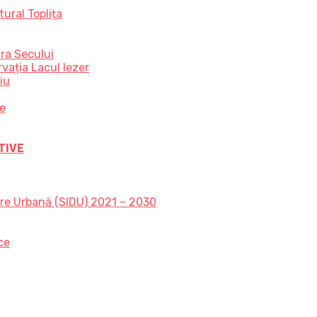
ural Toplița
ra Secului
vația Lacul Iezer
iu
ce
TIVE
are Urbană (SIDU) 2021 – 2030
ce