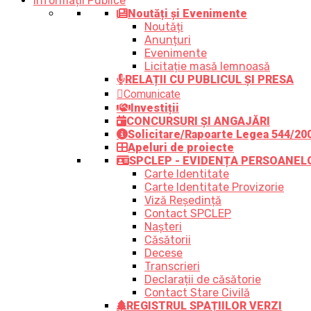
Informații Publice
Noutăți și Evenimente
Noutăți
Anunțuri
Evenimente
Licitație masă lemnoasă
RELAȚII CU PUBLICUL ȘI PRESA
Comunicate
Investiții
CONCURSURI ȘI ANGAJĂRI
Solicitare/Rapoarte Legea 544/20
Apeluri de proiecte
SPCLEP - EVIDENȚA PERSOANEL
Carte Identitate
Carte Identitate Provizorie
Viză Reședință
Contact SPCLEP
Nașteri
Căsătorii
Decese
Transcrieri
Declarații de căsătorie
Contact Stare Civilă
REGISTRUL SPAȚIILOR VERZI