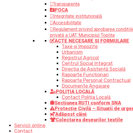
Transparența
POCA
Integritate instituțională
Accesibilitate
Regulament privind aprobarea condițiile
privată a UAT Municipiul Toplița
ACTE NECESARE ȘI FORMULARE
Taxe și Impozite
Urbanism
Registrul Agricol
Centrul Social Integrat
Direcția de Asistență Socială
Rapoarte Funcționari
Rapoarte Personal Contractual
Documente Angajare
POLIȚIA LOCALĂ
Contact Poliția Locală
Secțiunea RUTI conform SNA
Protecție Civilă – Situații de urge
Adăpost câini
Colectarea deșeurilor textile
Servicii online
Contact