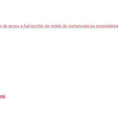
 de acces a furnizorilor de rețele de comunicații pe proprietate
nță