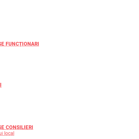
ESE FUNCȚIONARI
l
SE CONSILIERI
i local