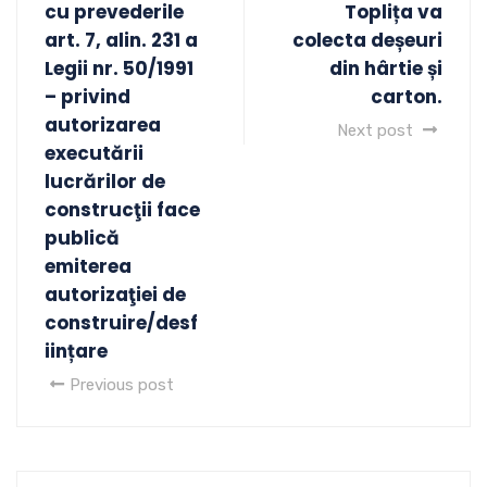
cu prevederile
Toplița va
art. 7, alin. 231 a
colecta deșeuri
Legii nr. 50/1991
din hârtie și
– privind
carton.
autorizarea
Next post
executării
lucrărilor de
construcţii face
publică
emiterea
autorizaţiei de
construire/desf
iințare
Previous post