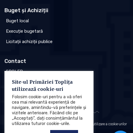
Buget și Achiziții
Buget local
Execuție bugetară
Licitații achiziții publice
Contact
SPCLEP
Site-ul Primăriei Toplița
Stare civilă
utilizează cookie-uri
Poliția locală
Folosim cookie-uri pentru a vă oferi
cea mai relevantă experiență de
navigare, amintindu-vă preferințele și
vizitele anterioare. Făcând clic pe
„Acceptați”, dați consimțământul la
utilizarea tuturor cookie-urile.
Protecția datelor cu caracter personal (GDPR)
Politica de utilizare a cookie-urilor