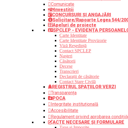
Comunicate
Investiții
CONCURSURI ȘI ANGAJĂRI
Solicitare/Rapoarte Legea 544/20
Apeluri de proiecte
SPCLEP - EVIDENȚA PERSOANEL
Carte Identitate
Carte Identitate Provizorie
Viză Reședință
Contact SPCLEP
Nașteri
Căsătorii
Decese
Transcrieri
Declarații de căsătorie
Contact Stare Civilă
REGISTRUL SPAȚIILOR VERZI
Transparența
POCA
Integritate instituțională
Accesibilitate
Regulament privind aprobarea condițiile
ACTE NECESARE ȘI FORMULARE
Taxe și Impozite