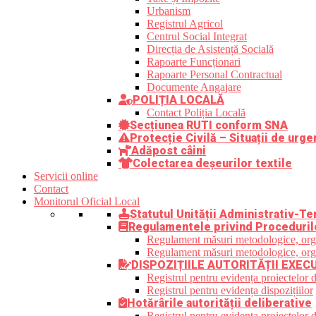
Urbanism
Registrul Agricol
Centrul Social Integrat
Direcția de Asistență Socială
Rapoarte Funcționari
Rapoarte Personal Contractual
Documente Angajare
POLIȚIA LOCALĂ
Contact Poliția Locală
Secțiunea RUTI conform SNA
Protecție Civilă – Situații de urge
Adăpost câini
Colectarea deșeurilor textile
Servicii online
Contact
Monitorul Oficial Local
Statutul Unității Administrativ-Ter
Regulamentele privind Proceduril
Regulament măsuri metodologice, organi
Regulament măsuri metodologice, organi
DISPOZIȚIILE AUTORITĂȚII EXEC
Registrul pentru evidența proiectelor d
Registrul pentru evidența dispozițiilor
Hotărârile autorității deliberative
Registrul pentru evidența proiectelor de