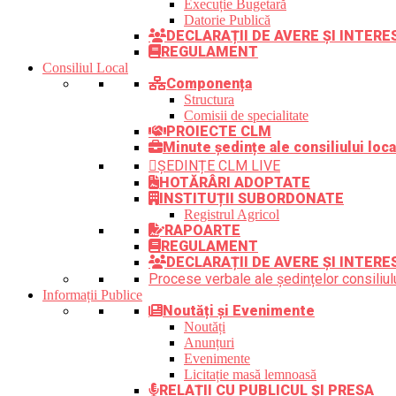
Execuție Bugetară
Datorie Publică
DECLARAȚII DE AVERE ȘI INTER
REGULAMENT
Consiliul Local
Componența
Structura
Comisii de specialitate
PROIECTE CLM
Minute ședințe ale consiliului loca
ȘEDINȚE CLM LIVE
HOTĂRÂRI ADOPTATE
INSTITUȚII SUBORDONATE
Registrul Agricol
RAPOARTE
REGULAMENT
DECLARAȚII DE AVERE ȘI INTERE
Procese verbale ale ședințelor consiliulu
Informații Publice
Noutăți și Evenimente
Noutăți
Anunțuri
Evenimente
Licitație masă lemnoasă
RELAȚII CU PUBLICUL ȘI PRESA