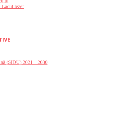
ului
 Lacul Iezer
TIVE
bană (SIDU) 2021 – 2030