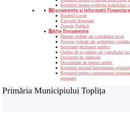
Registrul pentru evidența hotărârilor co
Documente și Informații Financiar
Bugetul Local
Execuție Bugetară
Datorie Publică
Alte Documente
Minute ședințe ale consiliului local
Procese verbale ale ședințelor consiliu
Informare dezbateri publice
Ordine de zi ședințe ale consiliului loc
Declarații de căsătorie
Documente de interes public
Registrul privind înregistrarea refuzur
Registrul pentru consemnarea propunerilo
normativ
Primăria Municipiului Toplița