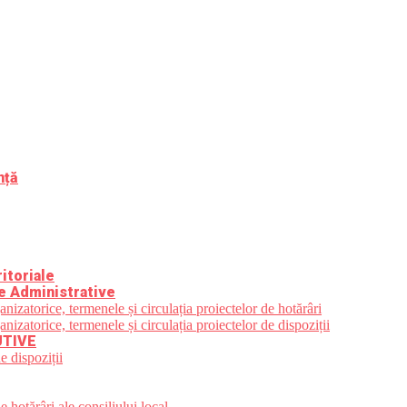
nță
itoriale
e Administrative
zatorice, termenele și circulația proiectelor de hotărâri
zatorice, termenele și circulația proiectelor de dispoziții
UTIVE
e dispoziții
 hotărâri ale consiliului local