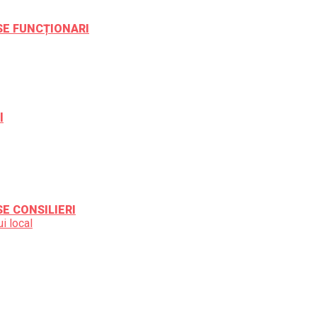
ESE FUNCȚIONARI
l
SE CONSILIERI
i local