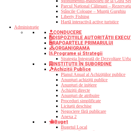
Monumentul-mausoleu de la Gura Sec
Parcul Național Călimani – Rezervația
Stâncile Coloape – Munții Gurghiu
Liberty Fishing
Hartă interactivă active turistice
Administrație
CONDUCERE
DISPOZIȚIILE AUTORITĂȚII EXECU
RAPOARTELE PRIMARULUI
ORGANIGRAMA
Programe și Strategii
Strategia Integrată de Dezvoltare Ur
INSTITUȚII ÎN SUBORDINE
Achiziții Publice
Planul Anual al Achizițiilor publice
Anunțuri achiziții publice
Anunțuri de inițiere
Achiziții directe
Anunțuri de atribuire
Proceduri simplificate
Licitații deschise
Negociere fără publicare
Anexa 2
Buget
Bugetul Local