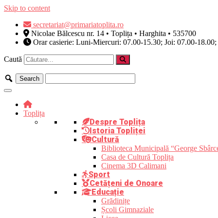
Skip to content
secretariat@primariatoplita.ro
Nicolae Bălcescu nr. 14 • Toplița • Harghita • 535700
Orar casierie: Luni-Miercuri: 07.00-15.30; Joi: 07.00-18.00;
Caută
Toplița
Despre Toplița
Istoria Topliței
Cultură
Biblioteca Municipală “George Sbârc
Casa de Cultură Toplița
Cinema 3D Calimani
Sport
Cetățeni de Onoare
Educație
Grădinițe
Școli Gimnaziale