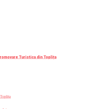
romovare Turistica din Toplița
Toplița