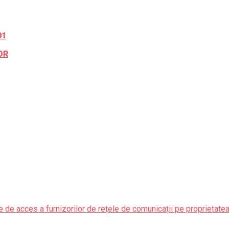
01
OR
 de acces a furnizorilor de rețele de comunicații pe proprietatea