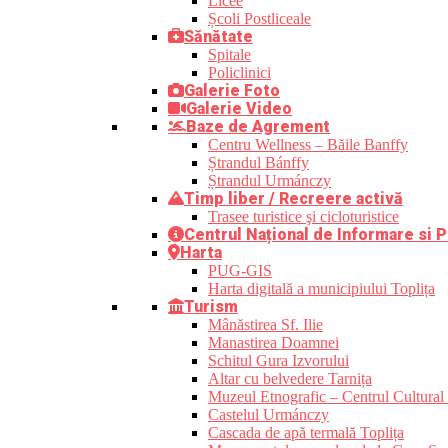
Licee
Școli Postliceale
Sănătate
Spitale
Policlinici
Galerie Foto
Galerie Video
Baze de Agrement
Centru Wellness – Băile Banffy
Ștrandul Bánffy
Ștrandul Urmánczy
Timp liber / Recreere activă
Trasee turistice şi cicloturistice
Centrul Național de Informare si P
Harta
PUG-GIS
Harta digitală a municipiului Toplița
Turism
Mânăstirea Sf. Ilie
Manastirea Doamnei
Schitul Gura Izvorului
Altar cu belvedere Tarnița
Muzeul Etnografic – Centrul Cultural 
Castelul Urmánczy
Cascada de apă termală Toplița