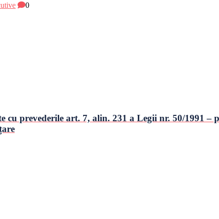
cutive
0
u prevederile art. 7, alin. 231 a Legii nr. 50/1991 – pr
țare