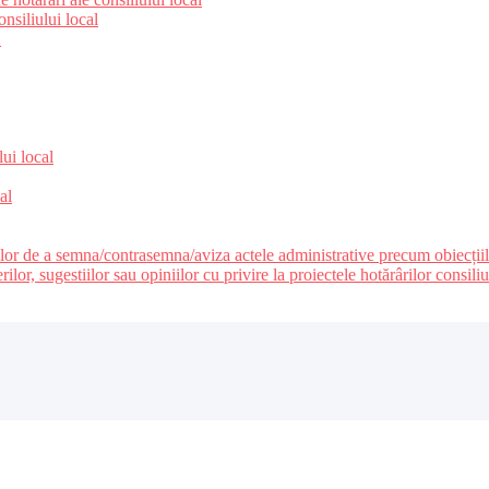
nsiliului local
e
lui local
al
ilor de a semna/contrasemna/aviza actele administrative precum obiecțiile c
r, sugestiilor sau opiniilor cu privire la proiectele hotărârilor consiliul