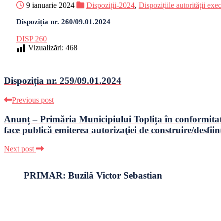
9 ianuarie 2024
Dispoziții-2024
,
Dispozițiile autorității exe
Dispoziția nr. 260/09.01.2024
DISP 260
Vizualizări:
468
Dispoziția nr. 259/09.01.2024
Previous post
Anunț – Primăria Municipiului Toplița în conformitate c
face publică emiterea autorizaţiei de construire/desfiin
Next post
PRIMAR: Buzilă Victor Sebastian