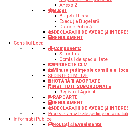
Anexa 2
Buget
Bugetul Local
Execuție Bugetară
Datorie Publică
DECLARAȚII DE AVERE ȘI INTER
REGULAMENT
Consiliul Local
Componența
Structura
Comisii de specialitate
PROIECTE CLM
Minute ședințe ale consiliului loca
ȘEDINȚE CLM LIVE
HOTĂRÂRI ADOPTATE
INSTITUȚII SUBORDONATE
Registrul Agricol
RAPOARTE
REGULAMENT
DECLARAȚII DE AVERE ȘI INTERE
Procese verbale ale ședințelor consiliulu
Informații Publice
Noutăți și Evenimente