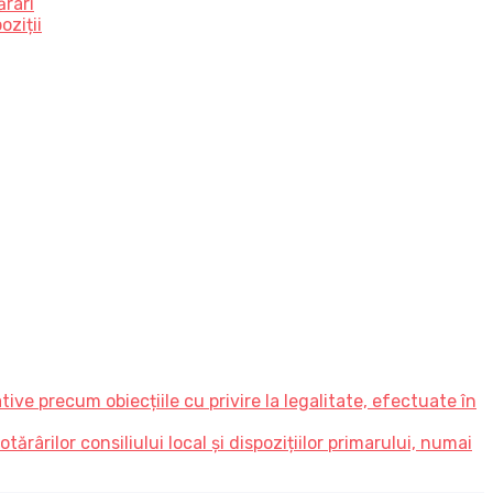
ărâri
oziții
ve precum obiecțiile cu privire la legalitate, efectuate în
ărârilor consiliului local și dispozițiilor primarului, numai