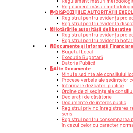
Regulament măsuri metodologice,
Regulament măsuri metodologice, 
DISPOZIȚIILE AUTORITĂȚII EXEC
Registrul pentru evidența proiec
Registrul pentru evidența dispozi
Hotărârile autorității deliberative
Registrul pentru evidența proiect
Registrul pentru evidența hotărâr
Documente și Informații Financiar
Bugetul Local
Execuție Bugetară
Datorie Publică
Alte Documente
Minute ședințe ale consiliului lo
Procese verbale ale ședințelor co
Informare dezbateri publice
Ordine de zi ședințe ale consiliul
Declarații de căsătorie
Documente de interes public
Registrul privind înregistrarea 
scris
Registrul pentru consemnarea prop
în cazul celor cu caracter norm