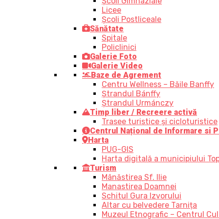
Școli Gimnaziale
Licee
Școli Postliceale
Sănătate
Spitale
Policlinici
Galerie Foto
Galerie Video
Baze de Agrement
Centru Wellness – Băile Banffy
Ștrandul Bánffy
Ștrandul Urmánczy
Timp liber / Recreere activă
Trasee turistice şi cicloturistice
Centrul Național de Informare si P
Harta
PUG-GIS
Harta digitală a municipiului Top
Turism
Mânăstirea Sf. Ilie
Manastirea Doamnei
Schitul Gura Izvorului
Altar cu belvedere Tarnița
Muzeul Etnografic – Centrul Cult