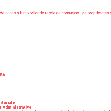
de acces a furnizorilor de rețele de comunicații pe proprietatea 
nță
itoriale
e Administrative