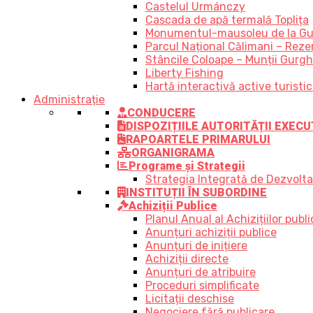
Castelul Urmánczy
Cascada de apă termală Toplița
Monumentul-mausoleu de la Gu
Parcul Național Călimani – Rezer
Stâncile Coloape – Munții Gurgh
Liberty Fishing
Hartă interactivă active turisti
Administrație
CONDUCERE
DISPOZIȚIILE AUTORITĂȚII EXECU
RAPOARTELE PRIMARULUI
ORGANIGRAMA
Programe și Strategii
Strategia Integrată de Dezvolt
INSTITUȚII ÎN SUBORDINE
Achiziții Publice
Planul Anual al Achizițiilor publi
Anunțuri achiziții publice
Anunțuri de inițiere
Achiziții directe
Anunțuri de atribuire
Proceduri simplificate
Licitații deschise
Negociere fără publicare