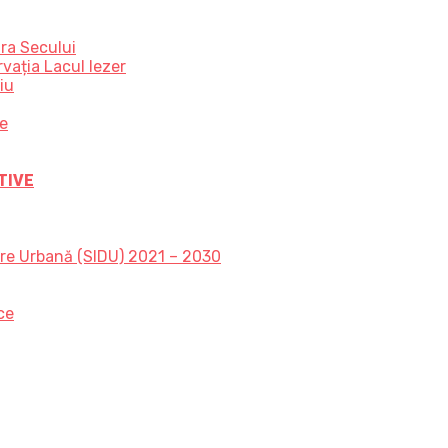
ra Secului
vația Lacul Iezer
iu
ce
TIVE
are Urbană (SIDU) 2021 – 2030
ce