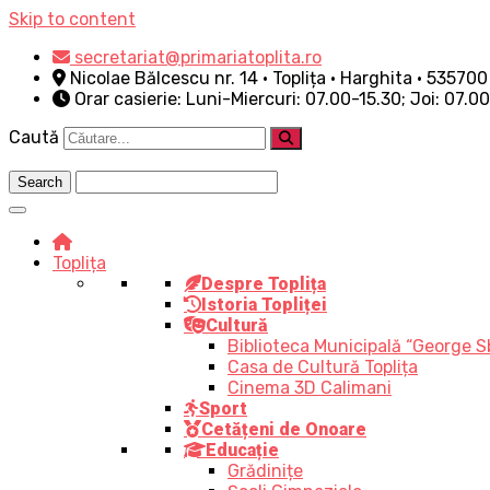
Skip to content
secretariat@primariatoplita.ro
Nicolae Bălcescu nr. 14 • Toplița • Harghita • 535700
Orar casierie: Luni-Miercuri: 07.00-15.30; Joi: 07.0
Caută
Toplița
Despre Toplița
Istoria Topliței
Cultură
Biblioteca Municipală “George S
Casa de Cultură Toplița
Cinema 3D Calimani
Sport
Cetățeni de Onoare
Educație
Grădinițe