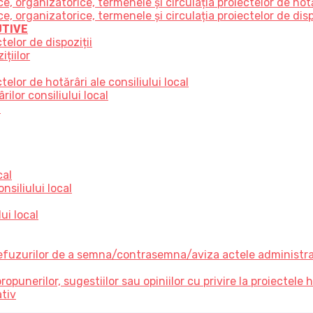
 organizatorice, termenele și circulația proiectelor de hot
organizatorice, termenele și circulația proiectelor de disp
UTIVE
telor de dispoziții
țiilor
elor de hotărâri ale consiliului local
ilor consiliului local
e
cal
nsiliului local
ui local
refuzurilor de a semna/contrasemna/aviza actele administrati
unerilor, sugestiilor sau opiniilor cu privire la proiectele hot
ativ