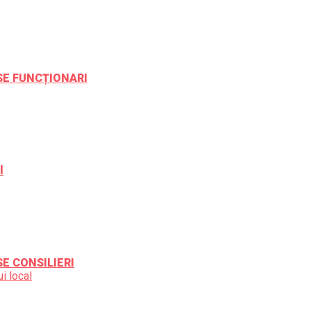
ESE FUNCȚIONARI
l
SE CONSILIERI
i local