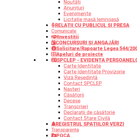
Noutăți
Anunțuri
Evenimente
Licitație masă lemnoasă
RELAȚII CU PUBLICUL ȘI PRESA
Comunicate
Investiții
CONCURSURI ȘI ANGAJĂRI
Solicitare/Rapoarte Legea 544/20
Apeluri de proiecte
SPCLEP - EVIDENȚA PERSOANEL
Carte Identitate
Carte Identitate Provizorie
Viză Reședință
Contact SPCLEP
Nașteri
Căsătorii
Decese
Transcrieri
Declarații de căsătorie
Contact Stare Civilă
REGISTRUL SPAȚIILOR VERZI
Transparența
POCA