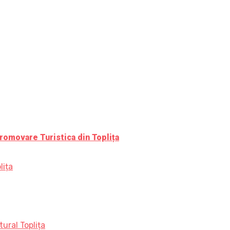
romovare Turistica din Toplița
lița
ural Toplița