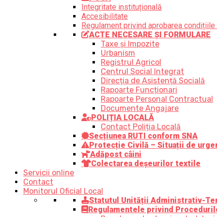
Integritate instituțională
Accesibilitate
Regulament privind aprobarea condițiile 
ACTE NECESARE ȘI FORMULARE
Taxe și Impozite
Urbanism
Registrul Agricol
Centrul Social Integrat
Direcția de Asistență Socială
Rapoarte Funcționari
Rapoarte Personal Contractual
Documente Angajare
POLIȚIA LOCALĂ
Contact Poliția Locală
Secțiunea RUTI conform SNA
Protecție Civilă – Situații de urge
Adăpost câini
Colectarea deșeurilor textile
Servicii online
Contact
Monitorul Oficial Local
Statutul Unității Administrativ-Ter
Regulamentele privind Proceduril