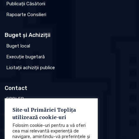
Publicații Căsătorii
Rapoarte Consilieri
Buget și Achiziții
Buget local
Execuție bugetară
Licitații achiziții publice
Contact
SPCLEP
Site-ul Primăriei Toplița
Stare civilă
utilizează cookie-uri
Poliția locală
Folosim cookie-uri pentru a vă oferi
cea mai relevantă experiență de
navigare, amintindu-vă preferințele și