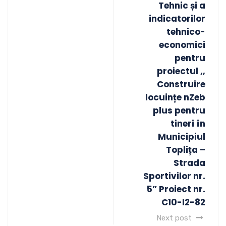
Tehnic și a
indicatorilor
tehnico-
economici
pentru
proiectul ,,
Construire
locuințe nZeb
plus pentru
tineri în
Municipiul
Toplița –
Strada
Sportivilor nr.
5” Proiect nr.
C10-I2-82
Next post