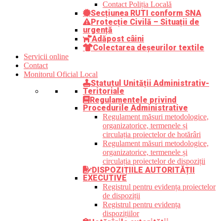
Contact Poliția Locală
Secțiunea RUTI conform SNA
Protecție Civilă – Situații de
urgență
Adăpost câini
Colectarea deșeurilor textile
Servicii online
Contact
Monitorul Oficial Local
Statutul Unității Administrativ-
Teritoriale
Regulamentele privind
Procedurile Administrative
Regulament măsuri metodologice,
organizatorice, termenele și
circulația proiectelor de hotărâri
Regulament măsuri metodologice,
organizatorice, termenele și
circulația proiectelor de dispoziții
DISPOZIȚIILE AUTORITĂȚII
EXECUTIVE
Registrul pentru evidența proiectelor
de dispoziții
Registrul pentru evidența
dispozițiilor