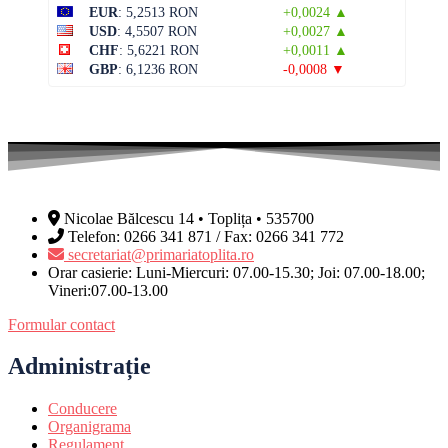
EUR
: 5,2513 RON
+0,0024 ▲
USD
: 4,5507 RON
+0,0027 ▲
CHF
: 5,6221 RON
+0,0011 ▲
GBP
: 6,1236 RON
-0,0008 ▼
Nicolae Bălcescu 14 • Toplița • 535700
Telefon: 0266 341 871 / Fax: 0266 341 772
secretariat@primariatoplita.ro
Orar casierie: Luni-Miercuri: 07.00-15.30; Joi: 07.00-18.00;
Vineri:07.00-13.00
Formular contact
Administrație
Conducere
Organigrama
Regulament