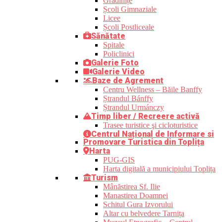
Grădinițe
Școli Gimnaziale
Licee
Școli Postliceale
Sănătate
Spitale
Policlinici
Galerie Foto
Galerie Video
Baze de Agrement
Centru Wellness – Băile Banffy
Ștrandul Bánffy
Ștrandul Urmánczy
Timp liber / Recreere activă
Trasee turistice şi cicloturistice
Centrul Național de Informare si
Promovare Turistica din Toplița
Harta
PUG-GIS
Harta digitală a municipiului Toplița
Turism
Mânăstirea Sf. Ilie
Manastirea Doamnei
Schitul Gura Izvorului
Altar cu belvedere Tarnița