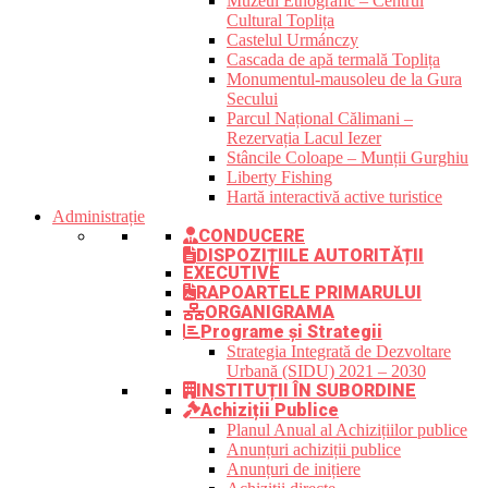
Muzeul Etnografic – Centrul
Cultural Toplița
Castelul Urmánczy
Cascada de apă termală Toplița
Monumentul-mausoleu de la Gura
Secului
Parcul Național Călimani –
Rezervația Lacul Iezer
Stâncile Coloape – Munții Gurghiu
Liberty Fishing
Hartă interactivă active turistice
Administrație
CONDUCERE
DISPOZIȚIILE AUTORITĂȚII
EXECUTIVE
RAPOARTELE PRIMARULUI
ORGANIGRAMA
Programe și Strategii
Strategia Integrată de Dezvoltare
Urbană (SIDU) 2021 – 2030
INSTITUȚII ÎN SUBORDINE
Achiziții Publice
Planul Anual al Achizițiilor publice
Anunțuri achiziții publice
Anunțuri de inițiere