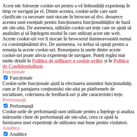
Acest site folosește cookie-uri pentru a vă îmbunătăți experiența în
timp ce navigați pe el. Dintre acestea, cookie-urile care sunt
clasificate ca necesare sunt stocate în browser-ul dvs. deoarece
acestea sunt esențiale pentru funcționarea funcționalităților de bază
ale site-ului. De asemenea, utilizăm cookie-uri terțe care ne ajută să
analizăm și să înțelegem modul în care utilizați acest site web.
Aceste cookie-uri vor fi stocate în browserul dumneavoastră numai
cu consimțământul dvs. De asemenea, va trebui să optați pentru a
renunța la aceste cookie-uri. Renunțarea la unele dintre aceste
cookie-uri poate afecta experiența de navigare. Puteți regăsi mai
multe detalii în
Politica de utilizare a cookie-urilor
și în
Politica
de Confidențialitate
Funcționale
Funcționale
Cookie-urile funcționale ajută la efectuarea anumitor funcționalități,
cum ar fi partajarea conținutului site-ului pe platformele de
socializare, colectarea de feedback-uri și alte caracteristici terțe.
Performanță
Performanță
Cookie-urile de performanță sunt utilizate pentru a înțelege și analiza
indexurile cheie de performanță ale site-ului, ceea ce ajută la
furnizarea unei experiențe de utilizator mai bune pentru vizitatori.
Analitice
Analitice