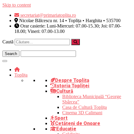
Skip to content
secretariat@primariatoplita.ro
Nicolae Bălcescu nr. 14 • Toplița • Harghita • 535700
Orar casierie: Luni-Miercuri: 07.00-15.30; Joi: 07.00-
18.00; Vineri: 07.00-13.00
Caută
Toplița
Despre Toplița
Istoria Topliței
Cultură
Biblioteca Municipală “George
Sbârcea”
Casa de Cultură Toplița
Cinema 3D Calimani
Sport
Cetățeni de Onoare
Educație