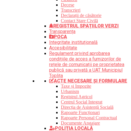
Decese
Transcrieri
Declarații de căsătorie
Contact Stare Civilă
REGISTRUL SPAȚIILOR VERZI
Transparența
POCA
Integritate instituțională
Accesibilitate
Regulament privind aprobarea
condițiile de acces a furnizorilor de
rețele de comunicații pe proprietatea
publică sau privată a UAT Municipiul
Toplița
ACTE NECESARE ȘI FORMULARE
Taxe și Impozite
Urbanism
Registrul Agricol
Centrul Social Integrat
Direcția de Asistență Socială
Rapoarte Funcționari
Rapoarte Personal Contractual
Documente Angajare
POLIȚIA LOCALĂ