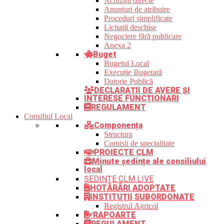
Achiziții directe
Anunțuri de atribuire
Proceduri simplificate
Licitații deschise
Negociere fără publicare
Anexa 2
Buget
Bugetul Local
Execuție Bugetară
Datorie Publică
DECLARAȚII DE AVERE ȘI
INTERESE FUNCȚIONARI
REGULAMENT
Consiliul Local
Componența
Structura
Comisii de specialitate
PROIECTE CLM
Minute ședințe ale consiliului
local
ȘEDINȚE CLM LIVE
HOTĂRÂRI ADOPTATE
INSTITUȚII SUBORDONATE
Registrul Agricol
RAPOARTE
REGULAMENT