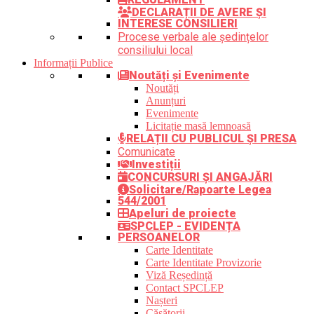
DECLARAȚII DE AVERE ȘI
INTERESE CONSILIERI
Procese verbale ale ședințelor
consiliului local
Informații Publice
Noutăți și Evenimente
Noutăți
Anunțuri
Evenimente
Licitație masă lemnoasă
RELAȚII CU PUBLICUL ȘI PRESA
Comunicate
Investiții
CONCURSURI ȘI ANGAJĂRI
Solicitare/Rapoarte Legea
544/2001
Apeluri de proiecte
SPCLEP - EVIDENȚA
PERSOANELOR
Carte Identitate
Carte Identitate Provizorie
Viză Reședință
Contact SPCLEP
Nașteri
Căsătorii