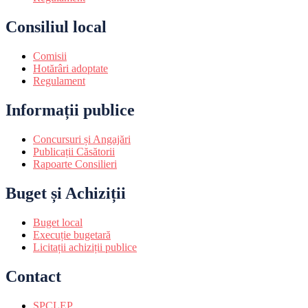
Consiliul local
Comisii
Hotărâri adoptate
Regulament
Informații publice
Concursuri și Angajări
Publicații Căsătorii
Rapoarte Consilieri
Buget și Achiziții
Buget local
Execuție bugetară
Licitații achiziții publice
Contact
SPCLEP