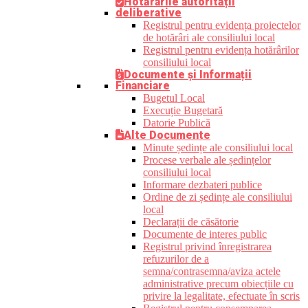
Hotărârile autorității
deliberative
Registrul pentru evidența proiectelor
de hotărâri ale consiliului local
Registrul pentru evidența hotărârilor
consiliului local
Documente și Informații
Financiare
Bugetul Local
Execuție Bugetară
Datorie Publică
Alte Documente
Minute ședințe ale consiliului local
Procese verbale ale ședințelor
consiliului local
Informare dezbateri publice
Ordine de zi ședințe ale consiliului
local
Declarații de căsătorie
Documente de interes public
Registrul privind înregistrarea
refuzurilor de a
semna/contrasemna/aviza actele
administrative precum obiecțiile cu
privire la legalitate, efectuate în scris