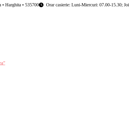
ța • Harghita • 535700
Orar casierie: Luni-Miercuri: 07.00-15.30; Jo
ea”