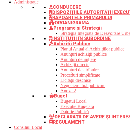
Administrație
CONDUCERE
DISPOZIȚIILE AUTORITĂȚII EXECU
RAPOARTELE PRIMARULUI
ORGANIGRAMA
Programe și Strategii
Strategia Integrată de Dezvoltare Ur
INSTITUȚII ÎN SUBORDINE
Achiziții Publice
Planul Anual al Achizițiilor publice
Anunțuri achiziții publice
Anunțuri de inițiere
Achiziții directe
Anunțuri de atribuire
Proceduri simplificate
Licitații deschise
Negociere fără publicare
Anexa 2
Buget
Bugetul Local
Execuție Bugetară
Datorie Publică
DECLARAȚII DE AVERE ȘI INTER
REGULAMENT
Consiliul Local