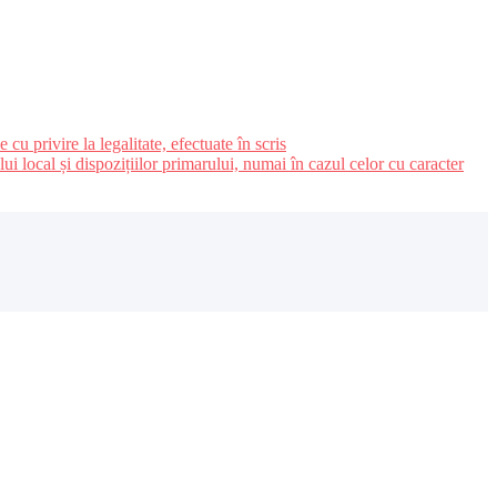
u privire la legalitate, efectuate în scris
ui local și dispozițiilor primarului, numai în cazul celor cu caracter