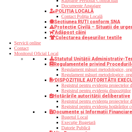
Rapoarte Personal Contractual
Documente Angajare
POLIȚIA LOCALĂ
Contact Poliția Locală
Secțiunea RUTI conform SNA
Protecție Civilă – Situații de urge
Adăpost câini
Colectarea deșeurilor textile
Servicii online
Contact
Monitorul Oficial Local
Statutul Unității Administrativ-Ter
Regulamentele privind Proceduril
Regulament măsuri metodologice, organi
Regulament măsuri metodologice, organi
DISPOZIȚIILE AUTORITĂȚII EXEC
Registrul pentru evidența proiectelor d
Registrul pentru evidența dispozițiilor
Hotărârile autorității deliberative
Registrul pentru evidența proiectelor de
Registrul pentru evidența hotărârilor co
Documente și Informații Financiar
Bugetul Local
Execuție Bugetară
Datorie Publică