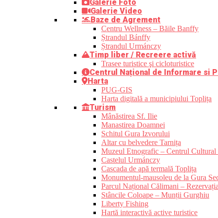
Galerie Foto
Galerie Video
Baze de Agrement
Centru Wellness – Băile Banffy
Ștrandul Bánffy
Ștrandul Urmánczy
Timp liber / Recreere activă
Trasee turistice şi cicloturistice
Centrul Național de Informare si P
Harta
PUG-GIS
Harta digitală a municipiului Toplița
Turism
Mânăstirea Sf. Ilie
Manastirea Doamnei
Schitul Gura Izvorului
Altar cu belvedere Tarnița
Muzeul Etnografic – Centrul Cultural 
Castelul Urmánczy
Cascada de apă termală Toplița
Monumentul-mausoleu de la Gura Sec
Parcul Național Călimani – Rezervația
Stâncile Coloape – Munții Gurghiu
Liberty Fishing
Hartă interactivă active turistice