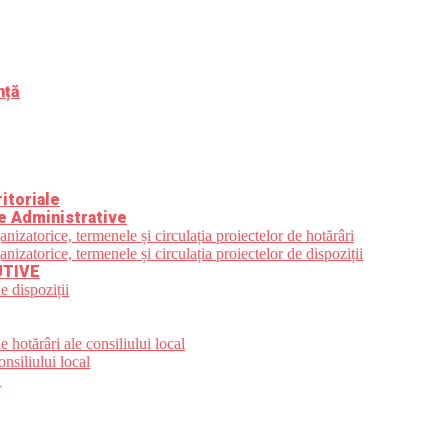
nță
itoriale
e Administrative
zatorice, termenele și circulația proiectelor de hotărâri
zatorice, termenele și circulația proiectelor de dispoziții
UTIVE
e dispoziții
 hotărâri ale consiliului local
nsiliului local
e