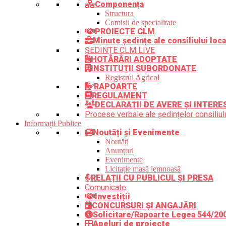
Componența
Structura
Comisii de specialitate
PROIECTE CLM
Minute ședințe ale consiliului loca
ȘEDINȚE CLM LIVE
HOTĂRÂRI ADOPTATE
INSTITUȚII SUBORDONATE
Registrul Agricol
RAPOARTE
REGULAMENT
DECLARAȚII DE AVERE ȘI INTERE
Procese verbale ale ședințelor consiliulu
Informații Publice
Noutăți și Evenimente
Noutăți
Anunțuri
Evenimente
Licitație masă lemnoasă
RELAȚII CU PUBLICUL ȘI PRESA
Comunicate
Investiții
CONCURSURI ȘI ANGAJĂRI
Solicitare/Rapoarte Legea 544/20
Apeluri de proiecte