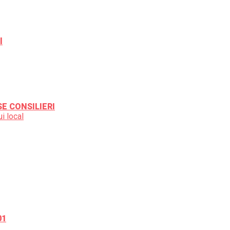
l
SE CONSILIERI
i local
01