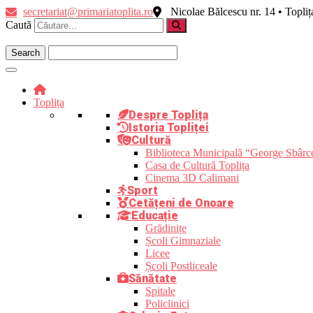
Skip
secretariat@primariatoplita.ro
Nicolae Bălcescu nr. 14 • Topli
to
Caută
content
Toplița
Despre Toplița
Istoria Topliței
Cultură
Biblioteca Municipală “George Sbârc
Casa de Cultură Toplița
Cinema 3D Calimani
Sport
Cetățeni de Onoare
Educație
Grădinițe
Școli Gimnaziale
Licee
Școli Postliceale
Sănătate
Spitale
Policlinici