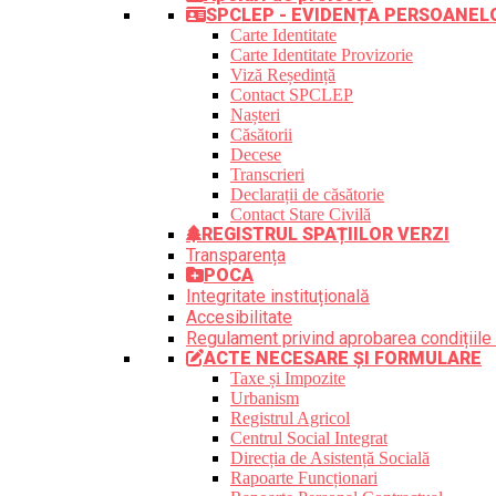
SPCLEP - EVIDENȚA PERSOANEL
Carte Identitate
Carte Identitate Provizorie
Viză Reședință
Contact SPCLEP
Nașteri
Căsătorii
Decese
Transcrieri
Declarații de căsătorie
Contact Stare Civilă
REGISTRUL SPAȚIILOR VERZI
Transparența
POCA
Integritate instituțională
Accesibilitate
Regulament privind aprobarea condițiile 
ACTE NECESARE ȘI FORMULARE
Taxe și Impozite
Urbanism
Registrul Agricol
Centrul Social Integrat
Direcția de Asistență Socială
Rapoarte Funcționari