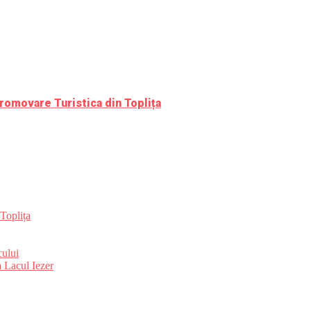
romovare Turistica din Toplița
Toplița
ului
 Lacul Iezer