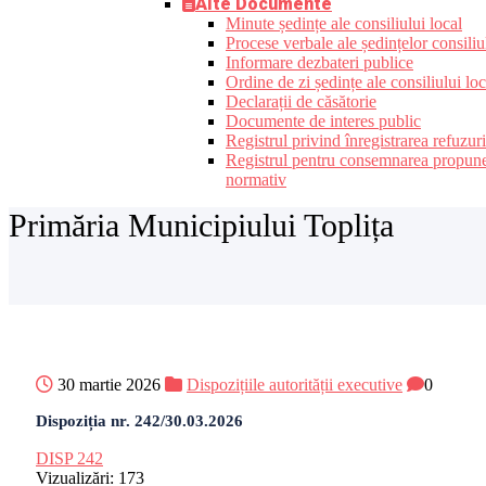
Alte Documente
Minute ședințe ale consiliului local
Procese verbale ale ședințelor consiliu
Informare dezbateri publice
Ordine de zi ședințe ale consiliului loc
Declarații de căsătorie
Documente de interes public
Registrul privind înregistrarea refuzur
Registrul pentru consemnarea propunerilo
normativ
Primăria Municipiului Toplița
30 martie 2026
Dispozițiile autorității executive
0
Dispoziția nr. 242/30.03.2026
DISP 242
Vizualizări:
173